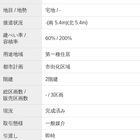
地目 / 地勢
宅地 / -
接道状況
-(南 5.4m)(北 5.4m)
建ぺい率 /
60% / 200%
容積率
用途地域
第一種住居
都市計画
市街化区域
階建
2階建
総区画数 /
- / 3区画
販売区画数
現況
完成済み
取引態様
一般媒介
引渡し
即時