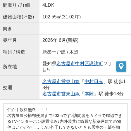
間取り / 詳細
4LDK
建物面積(坪数)
102.55㎡(31.02坪)
向き
-
築年月
2026年 6月(新築)
種別 / 構造
新築一戸建 / 木造
愛知県
名古屋市中村区
諏訪町
２丁
所在地
目5
名古屋市営東山線
「
中村日赤
」駅 徒歩1
交通
8分
名古屋市営東山線
「
本陣
」駅 徒歩18分
仲介手数料無料！！！
名古屋豊公橋郵便局まで203mです♪訪問者をカメラで確認でき
るTVインターホン設置済み♪内外装共に綺麗な新築戸建ての物
件はいかがでしょうか♪外干しできないときも居室の一部を物