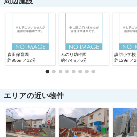
周辺施設
森田保育園
みのり幼稚園
諏訪小学校
約956m／12分
約474m／6分
約129m／
エリアの近い物件