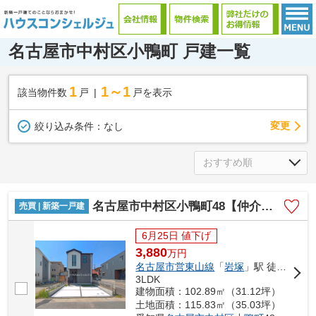
名古屋市中村区小鴨町 戸建一覧
1
1～1
該当物件数
戸
戸を表示
変更
絞り込み条件：
なし
名古屋市中村区小鴨町48【仲介手数料無料】新築一戸建て 1号棟
売買 | 新築一戸建
6月25日 値下げ
3,880
万
円
名古屋市営東山線
「
岩塚
」駅 徒歩18分
3LDK
建物面積：102.89㎡（31.12坪）
土地面積：115.83㎡（35.03坪）