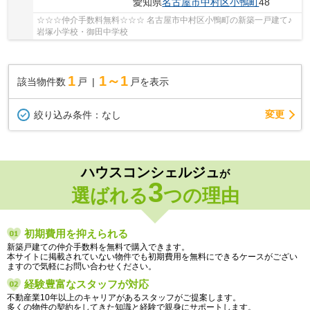
愛知県
名古屋市中村区
小鴨町
48
☆☆☆仲介手数料無料☆☆☆ 名古屋市中村区小鴨町の新築一戸建て♪
岩塚小学校・御田中学校
1
1～1
該当物件数
戸
戸を表示
変更
絞り込み条件：
なし
ハウスコンシェルジュ
が
3
選ばれる
つの理由
初期費用を抑えられる
新築戸建ての仲介手数料を無料で購入できます。
本サイトに掲載されていない物件でも初期費用を無料にできるケースがござい
ますので気軽にお問い合わせください。
経験豊富なスタッフが対応
不動産業10年以上のキャリアがあるスタッフがご提案します。
多くの物件の契約をしてきた知識と経験で親身にサポートします。