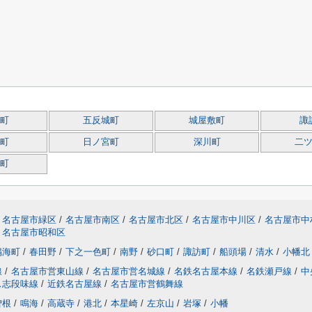
町
五反城町
城屋敷町
諏
町
日ノ宮町
深川町
二
町
名古屋市緑区
/
名古屋市南区
/
名古屋市北区
/
名古屋市中川区
/
名古屋市中
名古屋市昭和区
鳴海町
/
春田野
/
下之一色町
/
南野
/
砂口町
/
諏訪町
/
船頭場
/
清水
/
小幡北
線
/
名古屋市営東山線
/
名古屋市営名城線
/
名鉄名古屋本線
/
名鉄瀬戸線
/
中
ス志段味線
/
近鉄名古屋線
/
名古屋市営鶴舞線
曽根
/
鳴海
/
高蔵寺
/
港北
/
本星崎
/
左京山
/
岩塚
/
小幡