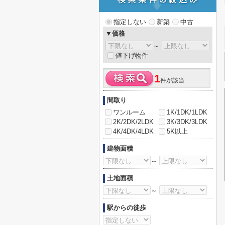
指定しない
新築
中古
▼価格
～
値下げ物件
1
件が該当
間取り
ワンルーム
1K/1DK/1LDK
2K/2DK/2LDK
3K/3DK/3LDK
4K/4DK/4LDK
5K以上
建物面積
～
土地面積
～
駅からの徒歩