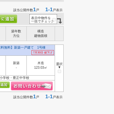
1
1-1
該当公開件数
戸
戸表示
表示中物件を
一括でチェック
築年数
構造
方位
建物面積
数料無料】新築一戸建て 1号棟
7月30日 値下げ
新築
木造
選択
▼
-
123.03㎡
西小学校・豊正中学校
1
1-1
該当公開件数
戸
戸表示