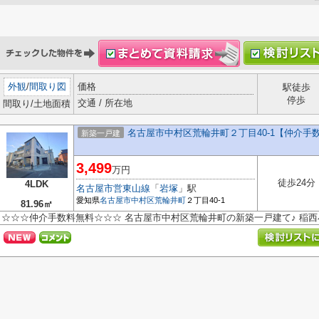
外観
/
間取り図
価格
駅徒歩
停歩
交通 / 所在地
間取り/土地面積
名古屋市中村区荒輪井町２丁目40-1【仲介手
新築一戸建
3,499
万円
徒歩24分
4LDK
名古屋市営東山線
「
岩塚
」駅
愛知県
名古屋市中村区
荒輪井町
２丁目40-1
81.96㎡
☆☆☆仲介手数料無料☆☆☆ 名古屋市中村区荒輪井町の新築一戸建て♪ 稲