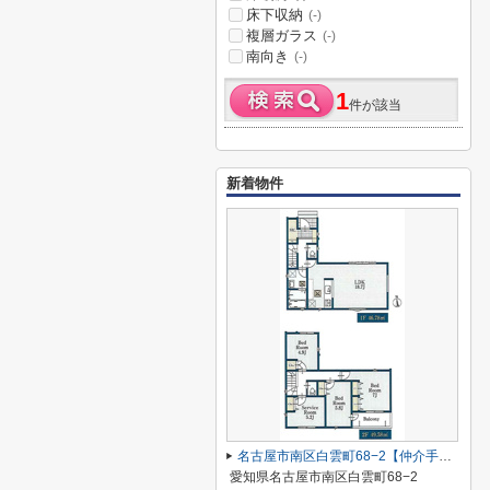
床下収納
(-)
複層ガラス
(-)
南向き
(-)
1
件が該当
新着物件
名古屋市南区白雲町68−2【仲介手数料無料】新築一戸建て 2号棟
愛知県名古屋市南区白雲町68−2