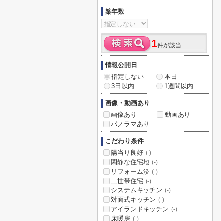
築年数
1
件が該当
情報公開日
指定しない
本日
3日以内
1週間以内
画像・動画あり
画像あり
動画あり
パノラマあり
こだわり条件
陽当り良好
(-)
閑静な住宅地
(-)
リフォーム済
(-)
二世帯住宅
(-)
システムキッチン
(-)
対面式キッチン
(-)
アイランドキッチン
(-)
床暖房
(-)