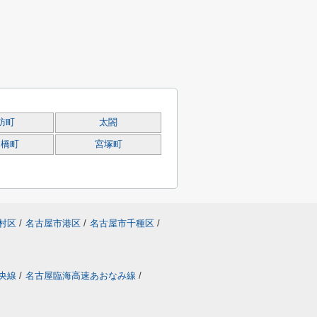
訪町
太閤
ツ橋町
宮塚町
村区
/
名古屋市港区
/
名古屋市千種区
/
央線
/
名古屋臨海高速あおなみ線
/