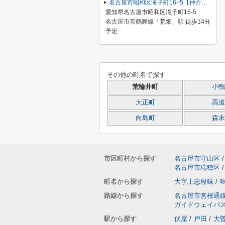
名古屋市昭和区滝子町16−5【仲介手数料無料】新築一戸建て 1号棟
愛知県名古屋市昭和区滝子町16-5
名古屋市営鶴舞線「荒畑」駅 徒歩14分
予定
その他の町名で探す
荒輪井町
小鴨
大正町
高道
向島町
森末
市区町村から探す
名古屋市守山区
/
名古屋市瑞穂区
/
町名から探す
大字上志段味
/
路線から探す
名古屋市営桜通
ガイドウェイバ
駅から探す
伏屋
/
戸田
/
大