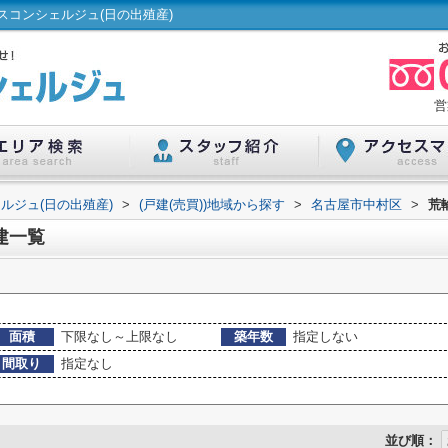
コンシェルジュ(日の出殖産)
営
ルジュ(日の出殖産)
>
(戸建(売買))地域から探す
>
名古屋市中村区
>
荒
建一覧
面積
下限なし～上限なし
築年数
指定しない
間取り
指定なし
並び順：