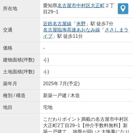
愛知県
名古屋市中村区
大正町
２丁
所在地
目29−1
近鉄名古屋線
「
米野
」駅 徒歩7分
交通
名古屋臨海高速あおなみ線
「
ささしまラ
イブ
」駅 徒歩11分
価格
-
建物面積(坪数)
-(-)
土地面積(坪数)
-(-)
築年月
2025年 7月(予定)
種別 / 構造
新築一戸建 / 木造
地目
宅地
こだわりポイント満載の名古屋市中村区
大正町2丁目29−1【仲介手数料無料】新
築一戸建て 。地盤が弱いと大惨事になり