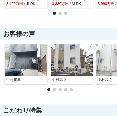
3,499
万
円
/ 4LDK
3,880
万
円
/ 3LDK
3,990
万
円
お客様の声
中村将典
中村高之
中村高之
こだわり特集