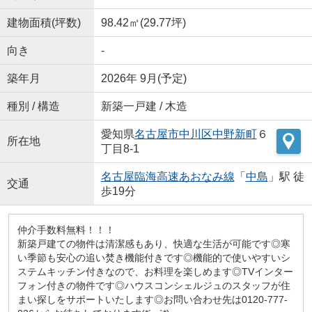
建物面積(坪数)
98.42㎡(29.77坪)
向き
-
築年月
2026年 9月(予定)
種別 / 構造
新築一戸建 / 木造
愛知県
名古屋市中川区
中野新町
６
所在地
丁目8-1
名古屋臨海高速あおなみ線
「
中島
」駅 徒
交通
歩19分
仲介手数料無料！！！
新築戸建ての物件は清潔感もあり、快適な生活が可能です◎寒
い季節も安心の追い焚き機能付きです◎機能的で使いやすいシ
ステムキッチン付きなので、お料理を楽しめます◎TVインター
フォン付きの物件です◎ハウスコンシェルジュのスタッフが住
まい探しをサポートいたします◎お問い合わせ先は0120-777-