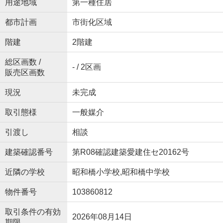
用途地域
第一種住居
都市計画
市街化区域
階建
2階建
総区画数 /
- / 2区画
販売区画数
現況
未完成
取引態様
一般媒介
引渡し
相談
建築確認番号
第R08確認建築愛建住セ20162号
近隣の学校
昭和橋小学校,昭和橋中学校
物件番号
103860812
取引条件の有効
2026年08月14日
期限