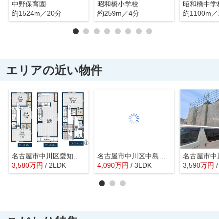
中野保育園
昭和橋小学校
昭和橋中学
約1524m／20分
約259m／4分
約1100m／
エリアの近い物件
名古屋市中川区愛知町15-9【仲介手数料無料】新築一戸建て
名古屋市中川区中島新町２丁目1401【仲介手数料無料】新築一戸建て 1号棟
3,580
万
円
/ 2LDK
4,090
万
円
/ 3LDK
3,590
万
円