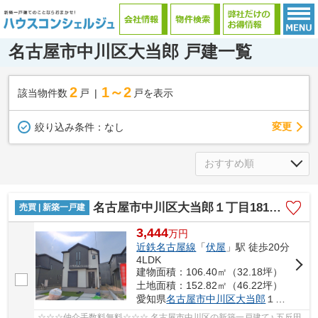
名古屋市中川区大当郎 戸建一覧
2
1～2
該当物件数
戸
戸を表示
変更
絞り込み条件：
なし
名古屋市中川区大当郎１丁目1815【仲介手数料無料】新築一戸建て
売買 | 新築一戸建
3,444
万
円
近鉄名古屋線
「
伏屋
」駅 徒歩20分
4LDK
建物面積：106.40㎡（32.18坪）
土地面積：152.82㎡（46.22坪）
愛知県
名古屋市中川区
大当郎
１丁目1815
☆☆☆仲介手数料無料☆☆☆ 名古屋市中川区の新築一戸建て♪ 五反田