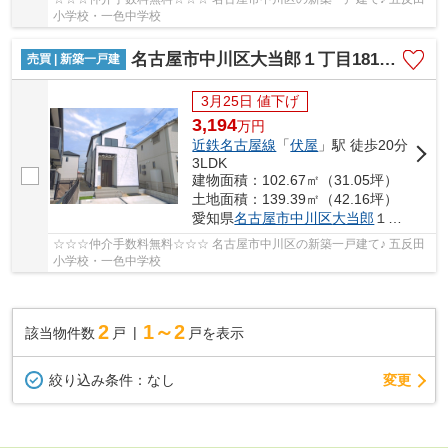
小学校・一色中学校
名古屋市中川区大当郎１丁目1815【仲介手数料無料】新築一戸建て
売買 | 新築一戸建
3月25日 値下げ
3,194
万
円
近鉄名古屋線
「
伏屋
」駅 徒歩20分
3LDK
建物面積：102.67㎡（31.05坪）
土地面積：139.39㎡（42.16坪）
愛知県
名古屋市中川区
大当郎
１丁目1815
☆☆☆仲介手数料無料☆☆☆ 名古屋市中川区の新築一戸建て♪ 五反田
小学校・一色中学校
2
1～2
該当物件数
戸
戸を表示
変更
絞り込み条件：
なし