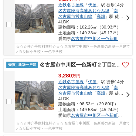
近鉄名古屋線
「
伏屋
」駅 徒歩14分
名古屋臨海高速あおなみ線
「
南荒子
」駅
名古屋市営東山線
「
高畑
」駅 徒歩42分
4LDK
建物面積：102.26㎡（30.93坪）
土地面積：149.33㎡（45.17坪）
愛知県
名古屋市中川区
一色新町
２丁目20
☆☆☆仲介手数料無料☆☆☆ 名古屋市中川区一色新町の新築一戸建て
♪ 五反田小学校・一色中学校
名古屋市中川区一色新町２丁目205【仲介手数料無料】新築一戸建て 3号棟
売買 | 新築一戸建
3,280
万
円
近鉄名古屋線
「
伏屋
」駅 徒歩14分
名古屋臨海高速あおなみ線
「
南荒子
」駅
名古屋市営東山線
「
高畑
」駅 徒歩42分
4LDK
建物面積：98.53㎡（29.80坪）
土地面積：149.58㎡（45.24坪）
愛知県
名古屋市中川区
一色新町
２丁目20
☆☆☆仲介手数料無料☆☆☆ 名古屋市中川区一色新町の新築一戸建て
♪ 五反田小学校・一色中学校