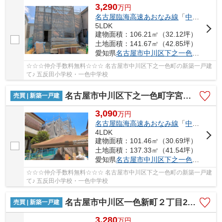
3,290
万
円
名古屋臨海高速あおなみ線
「
中島
」駅 徒
5LDK
建物面積：106.21㎡（32.12坪）
土地面積：141.67㎡（42.85坪）
愛知県
名古屋市中川区
下之一色町
字宮分1
☆☆☆仲介手数料無料☆☆☆ 名古屋市中川区下之一色町の新築一戸建
て♪ 五反田小学校・一色中学校
名古屋市中川区下之一色町字宮分168【仲介手数料無料】新築一戸建て 2号棟
売買 | 新築一戸建
3,090
万
円
名古屋臨海高速あおなみ線
「
中島
」駅 徒
4LDK
建物面積：101.46㎡（30.69坪）
土地面積：137.33㎡（41.54坪）
愛知県
名古屋市中川区
下之一色町
字宮分1
☆☆☆仲介手数料無料☆☆☆ 名古屋市中川区下之一色町の新築一戸建
て♪ 五反田小学校・一色中学校
名古屋市中川区一色新町２丁目205【仲介手数料無料】新築一戸建て 2号棟
売買 | 新築一戸建
3,280
万
円