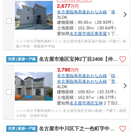
2,677
万
円
名古屋臨海高速あおなみ線
「
港北
」駅 徒
3LDK
建物面積：95.65㎡（28.93坪）
土地面積：101.30㎡（30.64坪）
愛知県
名古屋市港区
東茶屋
１丁目494
☆☆☆仲介手数料無料☆☆☆ 名古屋市港区東茶屋の新築一戸建て♪ 南
陽小学校・南陽東中学校
名古屋市港区宝神2丁目2408【仲介手数料無料】新築一戸建て 3号棟
売買 | 新築一戸建
3,790
万
円
名古屋臨海高速あおなみ線
「
稲永
」駅 徒
名古屋臨海高速あおなみ線
「
荒子川公園
4LDK
建物面積：106.82㎡（32.31坪）
土地面積：152.97㎡（46.27坪）
愛知県
名古屋市港区
宝神
２丁目2408-1
☆☆☆仲介手数料無料☆☆☆ 名古屋市港区宝神の新築一戸建て♪ 港西
小学校・宝神中学校
名古屋市中川区下之一色町字中ノ切26【仲介手数料無料】新築一戸建て 1号棟
売買 | 新築一戸建