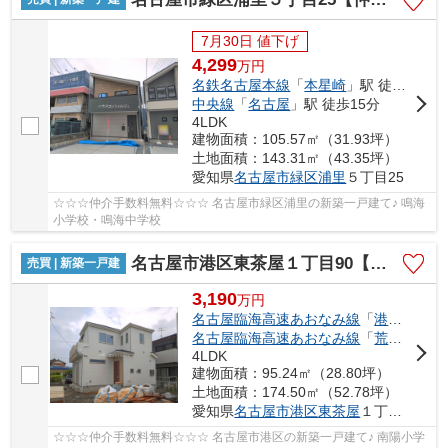
7月30日 値下げ
4,299
万
円
名鉄名古屋本線
「
本星崎
」駅 徒歩10分
中央線
「
名古屋
」駅 徒歩15分
4LDK
建物面積：105.57㎡（31.93坪）
土地面積：143.31㎡（43.35坪）
愛知県
名古屋市緑区
浦里
５丁目25
☆☆☆仲介手数料無料☆☆☆ 名古屋市緑区浦里の新築一戸建て♪ 鳴海
小学校・鳴海中学校
名古屋市港区東茶屋１丁目90【仲介手数料無料】新築一戸建て
売買 | 新築一戸建
3,190
万
円
名古屋臨海高速あおなみ線
「
港北
」駅 徒
名古屋臨海高速あおなみ線
「
荒子川公園
4LDK
建物面積：95.24㎡（28.80坪）
土地面積：174.50㎡（52.78坪）
愛知県
名古屋市港区
東茶屋
１丁目90
☆☆☆仲介手数料無料☆☆☆ 名古屋市港区の新築一戸建て♪ 南陽小学