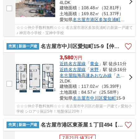
4LDK
建物面積：108.48㎡（32.81坪）
土地面積：169.82㎡（51.37坪）
愛知県
名古屋市港区
多加良浦町
３丁目25
☆☆☆仲介手数料無料☆☆☆ 名古屋市港区多加良浦町の新築一戸建て
♪ 神宮寺小学校・宝神中学校
名古屋市中川区愛知町15-9【仲介手数料無料】新築一戸建て
売買 | 新築一戸建
3,580
万
円
近鉄名古屋線
「
黄金
」駅 徒歩11分
近鉄名古屋線
「
米野
」駅 徒歩16分
名古屋臨海高速あおなみ線
「
ささしまライブ
2LDK
建物面積：117.02㎡（35.39坪）
土地面積：84.57㎡（25.58坪）
愛知県
名古屋市中川区
愛知町
15-9
☆☆☆仲介手数料無料☆☆☆ 名古屋市中川区の新築一戸建て♪ 愛知小
学校 シロアリ保証5年！地盤保証20年！
名古屋市港区東茶屋１丁目494【仲介手数料無料】新築一戸建て 1号棟
売買 | 新築一戸建
7月21日 値下げ