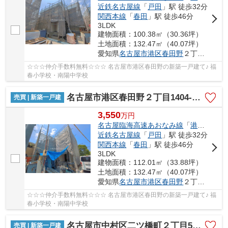
近鉄名古屋線
「
戸田
」駅 徒歩32分
関西本線
「
春田
」駅 徒歩46分
3LDK
建物面積：100.38㎡（30.36坪）
土地面積：132.47㎡（40.07坪）
愛知県
名古屋市港区
春田野
２丁目1404-1
☆☆☆仲介手数料無料☆☆☆ 名古屋市港区春田野の新築一戸建て♪ 福
春小学校・南陽中学校
名古屋市港区春田野２丁目1404-1【仲介手数料無料】新築一戸建て 7号棟
売買 | 新築一戸建
3,550
万
円
名古屋臨海高速あおなみ線
「
港北
」駅 徒
近鉄名古屋線
「
戸田
」駅 徒歩32分
関西本線
「
春田
」駅 徒歩46分
3LDK
建物面積：112.01㎡（33.88坪）
土地面積：132.47㎡（40.07坪）
愛知県
名古屋市港区
春田野
２丁目1404-1
☆☆☆仲介手数料無料☆☆☆ 名古屋市港区春田野の新築一戸建て♪ 福
春小学校・南陽中学校
名古屋市中村区二ツ橋町２丁目53-1【仲介手数料無料】新築一戸建て
売買 | 新築一戸建