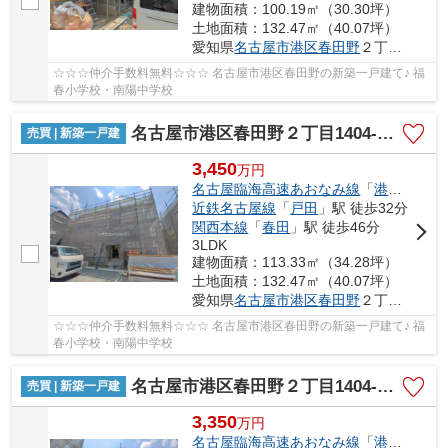
建物面積：100.19㎡（30.30坪）
土地面積：132.47㎡（40.07坪）
愛知県
名古屋市港区
春田野
２丁目1404-1
☆☆☆仲介手数料無料☆☆☆ 名古屋市港区春田野の新築一戸建て♪ 福
春小学校・南陽中学校
名古屋市港区春田野２丁目1404-1【仲介手数料無料】新築一戸建て 5号棟
売買 | 新築一戸建
3,450
万
円
名古屋臨海高速あおなみ線
「
港北
」駅 徒
近鉄名古屋線
「
戸田
」駅 徒歩32分
関西本線
「
春田
」駅 徒歩46分
3LDK
建物面積：113.33㎡（34.28坪）
土地面積：132.47㎡（40.07坪）
愛知県
名古屋市港区
春田野
２丁目1404-1
☆☆☆仲介手数料無料☆☆☆ 名古屋市港区春田野の新築一戸建て♪ 福
春小学校・南陽中学校
名古屋市港区春田野２丁目1404-1【仲介手数料無料】新築一戸建て 6号棟
売買 | 新築一戸建
3,350
万
円
名古屋臨海高速あおなみ線
「
港北
」駅 徒