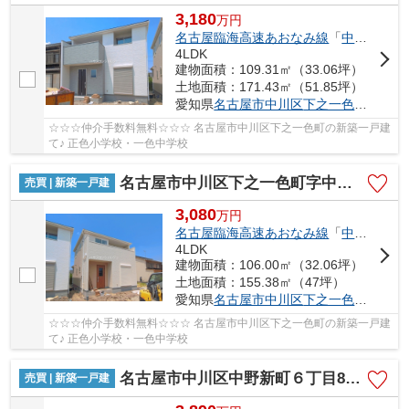
3,180
万
円
名古屋臨海高速あおなみ線
「
中島
」駅 徒
4LDK
建物面積：109.31㎡（33.06坪）
土地面積：171.43㎡（51.85坪）
愛知県
名古屋市中川区
下之一色町
字中ノ
☆☆☆仲介手数料無料☆☆☆ 名古屋市中川区下之一色町の新築一戸建
て♪ 正色小学校・一色中学校
名古屋市中川区下之一色町字中ノ切26【仲介手数料無料】新築一戸建て 2号棟
売買 | 新築一戸建
3,080
万
円
名古屋臨海高速あおなみ線
「
中島
」駅 徒
4LDK
建物面積：106.00㎡（32.06坪）
土地面積：155.38㎡（47坪）
愛知県
名古屋市中川区
下之一色町
字中ノ
☆☆☆仲介手数料無料☆☆☆ 名古屋市中川区下之一色町の新築一戸建
て♪ 正色小学校・一色中学校
名古屋市中川区中野新町６丁目8-1【仲介手数料無料】新築一戸建て 2号棟
売買 | 新築一戸建