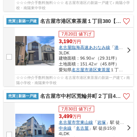
☆☆☆仲介手数料無料☆☆☆ 名古屋市港区の新築一戸建て♪ 南陽小学
校・南陽東中学校
名古屋市港区東茶屋１丁目380【仲介手数料無料】新築一戸建て B号棟
売買 | 新築一戸建
7月20日 値下げ
3,190
万
円
名古屋臨海高速あおなみ線
「
港北
」駅 徒
3LDK
建物面積：96.90㎡（29.31坪）
土地面積：151.42㎡（45.8坪）
愛知県
名古屋市港区
東茶屋
１丁目380
☆☆☆仲介手数料無料☆☆☆ 名古屋市港区東茶屋の新築一戸建て♪ 南
陽小学校・南陽東中学校
名古屋市中村区荒輪井町２丁目40-1【仲介手数料無料】新築一戸建て 1号棟
売買 | 新築一戸建
7月30日 値下げ
3,499
万
円
名古屋市営東山線
「
岩塚
」駅 徒歩24分
中央線
「
名古屋
」駅 徒歩15分
4LDK