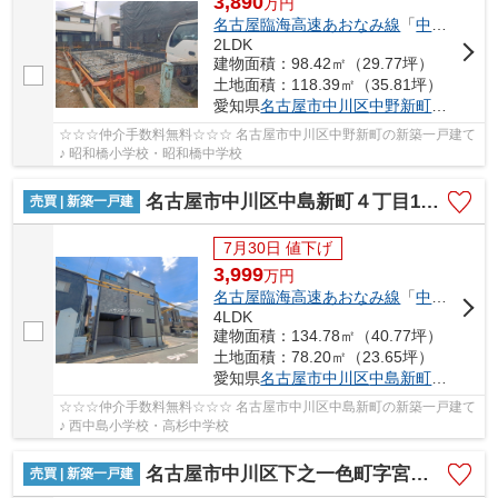
3,890
万
円
名古屋臨海高速あおなみ線
「
中島
」駅 徒
2LDK
建物面積：98.42㎡（29.77坪）
土地面積：118.39㎡（35.81坪）
愛知県
名古屋市中川区
中野新町
６丁目8-
☆☆☆仲介手数料無料☆☆☆ 名古屋市中川区中野新町の新築一戸建て
♪ 昭和橋小学校・昭和橋中学校
名古屋市中川区中島新町４丁目1011【仲介手数料無料】新築一戸建て 1号棟
売買 | 新築一戸建
7月30日 値下げ
3,999
万
円
名古屋臨海高速あおなみ線
「
中島
」駅 徒
4LDK
建物面積：134.78㎡（40.77坪）
土地面積：78.20㎡（23.65坪）
愛知県
名古屋市中川区
中島新町
４丁目10
☆☆☆仲介手数料無料☆☆☆ 名古屋市中川区中島新町の新築一戸建て
♪ 西中島小学校・高杉中学校
名古屋市中川区下之一色町字宮分168【仲介手数料無料】新築一戸建て 1号棟
売買 | 新築一戸建