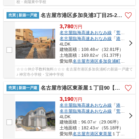
校・南陽東中学校
名古屋市港区多加良浦3丁目25-2【仲介手数料無料】新築一戸建て 1号棟
売買 | 新築一戸建
3,780
万
円
名古屋臨海高速あおなみ線
「
荒子川公園
名古屋臨海高速あおなみ線
「
港北
」駅 徒
4LDK
建物面積：108.48㎡（32.81坪）
土地面積：169.82㎡（51.37坪）
愛知県
名古屋市港区
多加良浦町
３丁目25
☆☆☆仲介手数料無料☆☆☆ 名古屋市港区多加良浦町の新築一戸建て
♪ 神宮寺小学校・宝神中学校
名古屋市港区東茶屋１丁目90【仲介手数料無料】新築一戸建て
売買 | 新築一戸建
3,190
万
円
名古屋臨海高速あおなみ線
「
港北
」駅 徒
名古屋臨海高速あおなみ線
「
荒子川公園
4LDK
建物面積：96.07㎡（29.06坪）
土地面積：182.43㎡（55.18坪）
愛知県
名古屋市港区
東茶屋
１丁目90