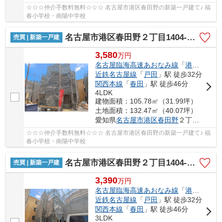
☆☆☆仲介手数料無料☆☆☆ 名古屋市港区春田野の新築一戸建て♪ 福
春小学校・南陽中学校
名古屋市港区春田野２丁目1404-1【仲介手数料無料】新築一戸建て 3号棟
売買 | 新築一戸建
3,580
万
円
名古屋臨海高速あおなみ線
「
港北
」駅 徒
近鉄名古屋線
「
戸田
」駅 徒歩32分
関西本線
「
春田
」駅 徒歩46分
4LDK
建物面積：105.78㎡（31.99坪）
土地面積：132.47㎡（40.07坪）
愛知県
名古屋市港区
春田野
２丁目1404-1
☆☆☆仲介手数料無料☆☆☆ 名古屋市港区春田野の新築一戸建て♪ 福
春小学校・南陽中学校
名古屋市港区春田野２丁目1404-1【仲介手数料無料】新築一戸建て 4号棟
売買 | 新築一戸建
3,390
万
円
名古屋臨海高速あおなみ線
「
港北
」駅 徒
近鉄名古屋線
「
戸田
」駅 徒歩32分
関西本線
「
春田
」駅 徒歩46分
3LDK