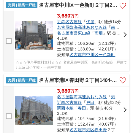
名古屋市中川区一色新町２丁目205【仲介手数料無料】新築一戸建て 4号棟
売買 | 新築一戸建
3,680
万
円
近鉄名古屋線
「
伏屋
」駅 徒歩14分
名古屋臨海高速あおなみ線
「
南荒子
」駅
名古屋市営東山線
「
高畑
」駅 徒歩42分
4LDK
建物面積：106.20㎡（32.12坪）
土地面積：138.89㎡（42.01坪）
愛知県
名古屋市中川区
一色新町
２丁目20
☆☆☆仲介手数料無料☆☆☆ 名古屋市中川区一色新町の新築一戸建て
♪ 五反田小学校・一色中学校
名古屋市港区春田野２丁目1404-1【仲介手数料無料】新築一戸建て 1号棟
売買 | 新築一戸建
3,680
万
円
名古屋臨海高速あおなみ線
「
港北
」駅 徒
近鉄名古屋線
「
戸田
」駅 徒歩32分
関西本線
「
春田
」駅 徒歩46分
3LDK
建物面積：104.75㎡（31.68坪）
土地面積：132.47㎡（40.07坪）
愛知県
名古屋市港区
春田野
２丁目1404-1