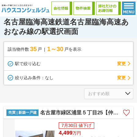
名古屋臨海高速鉄道名古屋臨海高速あ
おなみ線の駅選択画面
35
1～30
該当物件数
戸
戸を表示
駅で絞り込む
変更
変更
絞り込み条件：
なし
名古屋市緑区浦里５丁目25【仲介手数料無料】新築一戸建て 1号棟
売買 | 新築一戸建
7月30日 値下げ
4,499
万
円