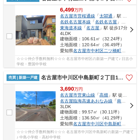
6,499
万
円
名古屋市営桜通線
「
太閤通
」駅 徒歩7分
名鉄名古屋本線
「
名鉄名古屋
」駅 徒歩17分
東海道本線
「
名古屋
」駅 徒歩17分
4LDK
建物面積：106.61㎡（32.24坪）
土地面積：120.64㎡（36.49坪）
愛知県
名古屋市中村区
二ツ橋町
２丁目53
☆☆☆仲介手数料無料☆☆☆ 名古屋市中村区の新築一戸建て♪ 日吉小
学校・豊国中学校
名古屋市中川区中島新町２丁目1401【仲介手数料無料】新築一戸建て 5号棟
売買 | 新築一戸建
3,690
万
円
名古屋市営東山線
「
高畑
」駅 徒歩18分
名古屋臨海高速あおなみ線
「
南荒子
」駅
3LDK
建物面積：99.57㎡（30.11坪）
土地面積：136.50㎡（41.29坪）
愛知県
名古屋市中川区
中島新町
２丁目14
☆☆☆仲介手数料無料☆☆☆ 名古屋市中川区中島新町の新築一戸建て
♪ 中島小学校・高杉中学校