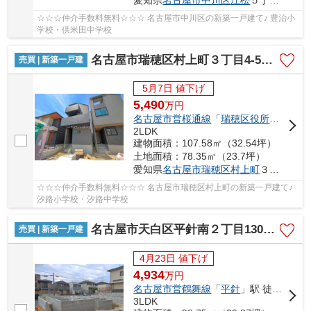
☆☆☆仲介手数料無料☆☆☆ 名古屋市中川区の新築一戸建て♪ 豊治小
学校・供米田中学校
名古屋市瑞穂区村上町３丁目4-5【仲介手数料無料】新築一戸建て 2号棟
売買 | 新築一戸建
5月7日 値下げ
5,490
万
円
名古屋市営桜通線
「
瑞穂区役所
」駅 徒歩
2LDK
建物面積：107.58㎡（32.54坪）
土地面積：78.35㎡（23.7坪）
愛知県
名古屋市瑞穂区
村上町
３丁目4-5
☆☆☆仲介手数料無料☆☆☆ 名古屋市瑞穂区村上町の新築一戸建て♪
汐路小学校・汐路中学校
名古屋市天白区平針南２丁目1301【仲介手数料無料】新築一戸建て 1号棟
売買 | 新築一戸建
4月23日 値下げ
4,934
万
円
名古屋市営鶴舞線
「
平針
」駅 徒歩19分
3LDK