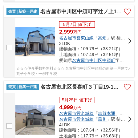
名古屋市中川区中須町字辻ノ上150-27【仲介手数料無料】新築一戸建て 1号棟
売買 | 新築一戸建
5月7日 値下げ
2,999
万
円
名古屋市営東山線
「
高畑
」駅 徒歩25分
3LDK
建物面積：109.79㎡（33.21坪）
土地面積：107.49㎡（32.51坪）
愛知県
名古屋市中川区
中須町
字辻ノ上150-27
☆☆☆仲介手数料無料☆☆☆ 名古屋市中川区中須町の新築一戸建て♪
荒子小学校・一柳中学校
名古屋市北区長喜町３丁目19-1【仲介手数料無料】新築一戸建て 1号棟
売買 | 新築一戸建
5月25日 値下げ
4,999
万
円
名古屋市営名城線
「
志賀本通
」駅 徒歩13分
名古屋市営名城線
「
黒川
」駅 徒歩15分
4LDK
建物面積：107.64㎡（32.56坪）
土地面積：117.79㎡（35.63坪）