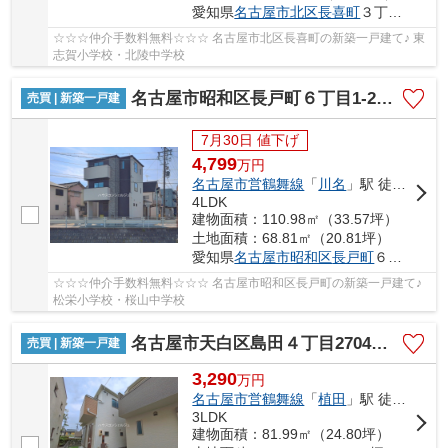
愛知県
名古屋市北区
長喜町
３丁目19-1
☆☆☆仲介手数料無料☆☆☆ 名古屋市北区長喜町の新築一戸建て♪ 東
志賀小学校・北陵中学校
名古屋市昭和区長戸町６丁目1-22『仲介料無料』新築戸建て
売買 | 新築一戸建
7月30日 値下げ
4,799
万
円
名古屋市営鶴舞線
「
川名
」駅 徒歩7分
4LDK
建物面積：110.98㎡（33.57坪）
土地面積：68.81㎡（20.81坪）
愛知県
名古屋市昭和区
長戸町
６丁目1-22
☆☆☆仲介手数料無料☆☆☆ 名古屋市昭和区長戸町の新築一戸建て♪
松栄小学校・桜山中学校
名古屋市天白区島田４丁目2704【仲介手数料無料】新築一戸建て A号棟
売買 | 新築一戸建
3,290
万
円
名古屋市営鶴舞線
「
植田
」駅 徒歩26分
3LDK
建物面積：81.99㎡（24.80坪）