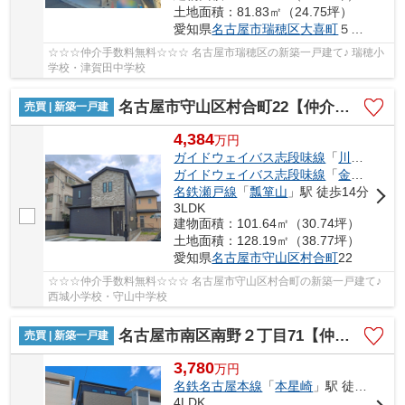
土地面積：81.83㎡（24.75坪）
愛知県
名古屋市瑞穂区
大喜町
５丁目43-1
☆☆☆仲介手数料無料☆☆☆ 名古屋市瑞穂区の新築一戸建て♪ 瑞穂小
学校・津賀田中学校
名古屋市守山区村合町22【仲介手数料無料】新築一戸建て 2号棟
売買 | 新築一戸建
4,384
万
円
ガイドウェイバス志段味線
「
川宮
」駅 徒
ガイドウェイバス志段味線
「
金屋
」駅 徒
名鉄瀬戸線
「
瓢箪山
」駅 徒歩14分
3LDK
建物面積：101.64㎡（30.74坪）
土地面積：128.19㎡（38.77坪）
愛知県
名古屋市守山区
村合町
22
☆☆☆仲介手数料無料☆☆☆ 名古屋市守山区村合町の新築一戸建て♪
西城小学校・守山中学校
名古屋市南区南野２丁目71【仲介手数料無料】新築一戸建て 2号棟
売買 | 新築一戸建
3,780
万
円
名鉄名古屋本線
「
本星崎
」駅 徒歩17分
4LDK