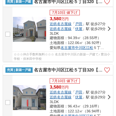
名古屋市中川区江松５丁目320【仲介手数料無料】新築一戸建て
売買 | 新築一戸建
7月10日 値下げ
3,580
万
円
近鉄名古屋線
「
戸田
」駅 徒歩27分
近鉄名古屋線
「
伏屋
」駅 徒歩29分
3LDK
建物面積：94.39㎡（28.55坪）
土地面積：122.06㎡（36.92坪）
愛知県
名古屋市中川区
江松
５丁目320
☆☆☆仲介手数料無料☆☆☆ 名古屋市中川区の新築一戸建て♪ 豊治小
学校・供米田中学校
名古屋市中川区江松５丁目320【仲介手数料無料】新築一戸建て
売買 | 新築一戸建
7月10日 値下げ
3,580
万
円
近鉄名古屋線
「
戸田
」駅 徒歩27分
近鉄名古屋線
「
伏屋
」駅 徒歩29分
3LDK
建物面積：96.43㎡（29.16坪）
土地面積：122.12㎡（36.94坪）
愛知県
名古屋市中川区
江松
５丁目320