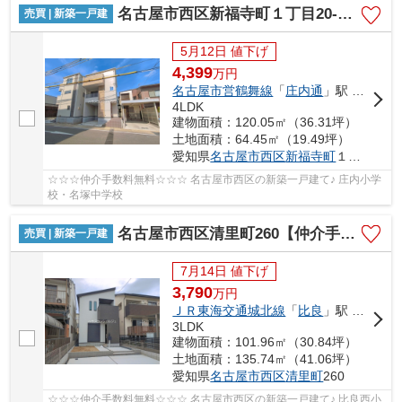
名古屋市西区新福寺町１丁目20-3【仲介手数料無料】新築一戸建て
売買 | 新築一戸建
5月12日 値下げ
4,399
万
円
名古屋市営鶴舞線
「
庄内通
」駅 徒歩7分
4LDK
建物面積：120.05㎡（36.31坪）
土地面積：64.45㎡（19.49坪）
愛知県
名古屋市西区
新福寺町
１丁目20-3
☆☆☆仲介手数料無料☆☆☆ 名古屋市西区の新築一戸建て♪ 庄内小学
校・名塚中学校
名古屋市西区清里町260【仲介手数料無料】新築一戸建て
売買 | 新築一戸建
7月14日 値下げ
3,790
万
円
ＪＲ東海交通城北線
「
比良
」駅 徒歩12分
3LDK
建物面積：101.96㎡（30.84坪）
土地面積：135.74㎡（41.06坪）
愛知県
名古屋市西区
清里町
260
☆☆☆仲介手数料無料☆☆☆ 名古屋市西区の新築一戸建て♪ 比良西小