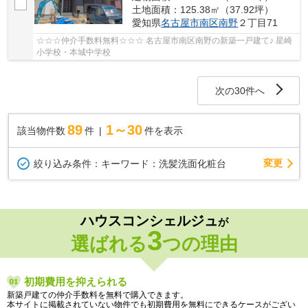
土地面積：125.38㎡（37.92坪）
愛知県
名古屋市南区
南野
２丁目71
☆☆☆仲介手数料無料☆☆☆ 名古屋市南区南野の新築一戸建て♪ 星崎
小学校・本城中学校
次の30件へ
89
1～30
該当物件数
件
件を表示
変更
絞り込み条件：
キーワード：洗髪洗面化粧台
ハウスコンシェルジュ
が
3
選ばれる
つの理由
初期費用を抑えられる
新築戸建ての仲介手数料を無料で購入できます。
本サイトに掲載されていない物件でも初期費用を無料にできるケースがござい