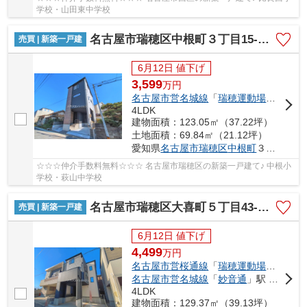
学校・山田東中学校
名古屋市瑞穂区中根町３丁目15-3【仲介手数料無料】新築一戸建て
売買 | 新築一戸建
6月12日 値下げ
3,599
万
円
名古屋市営名城線
「
瑞穂運動場東
」駅 徒
4LDK
建物面積：123.05㎡（37.22坪）
土地面積：69.84㎡（21.12坪）
愛知県
名古屋市瑞穂区
中根町
３丁目15-3
☆☆☆仲介手数料無料☆☆☆ 名古屋市瑞穂区の新築一戸建て♪ 中根小
学校・萩山中学校
名古屋市瑞穂区大喜町５丁目43-1【仲介手数料無料】新築一戸建て
売買 | 新築一戸建
6月12日 値下げ
4,499
万
円
名古屋市営桜通線
「
瑞穂運動場西
」駅 徒
名古屋市営名城線
「
妙音通
」駅 徒歩15分
4LDK
建物面積：129.37㎡（39.13坪）