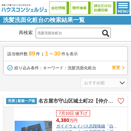
洗髪洗面化粧台の検索結果一覧
再検索
89
1～30
該当物件数
件
件を表示
変更
絞り込み条件：
キーワード：洗髪洗面化粧台
名古屋市守山区城土町22【仲介手数料無料】新築一戸建て 1号棟
売買 | 新築一戸建
7月10日 値下げ
4,380
万
円
ガイドウェイバス志段味線
「
白沢渓谷
」