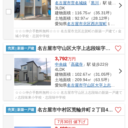
名古屋市営名城線
「
黒川
」駅 徒歩14分
3LDK
建物面積：116.75㎡（35.31坪）
土地面積：92.97㎡（28.12坪）
愛知県
名古屋市北区
西志賀町
１丁目30
☆☆☆仲介手数料無料☆☆☆ 名古屋市北区志賀町の新築一戸建て♪ 金
城小学校・志賀中学校
名古屋市守山区大字上志段味字茂中443-2【仲介手数料無料】新築一戸建て 3号棟
売買 | 新築一戸建
3,792
万
円
中央線
「
高蔵寺
」駅 徒歩22分
4LDK
建物面積：102.67㎡（31.05坪）
土地面積：209.94㎡（63.5坪）
愛知県
名古屋市守山区
大字上志段味
字茂中
☆☆☆仲介手数料無料☆☆☆ 名古屋市守山区上志段味の新築一戸建て
♪ 志段味東小学校・志段味中学校
名古屋市中村区荒輪井町２丁目40-1【仲介手数料無料】新築一戸建て 1号棟
売買 | 新築一戸建
7月30日 値下げ