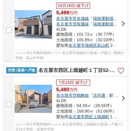
10月16日 値下げ
5,499
万
円
名古屋市営名城線
「
瑞穂運動場東
」駅 徒
名古屋市営桜通線
「
瑞穂運動場西
」駅 徒
4LDK
建物面積：101.72㎡（30.77坪）
土地面積：105.89㎡（32.03坪）
愛知県
名古屋市瑞穂区
萩山町
２丁目17
☆☆☆仲介手数料無料☆☆☆ 名古屋市瑞穂区の新築一戸建て♪ 豊岡小
学校・萩山中学校
名古屋市西区上堀越町１丁目52-1【仲介手数料無料】新築一戸建て 1号棟
売買 | 新築一戸建
7月10日 値下げ
5,480
万
円
名古屋市営鶴舞線
「
庄内通
」駅 徒歩13分
4LDK
建物面積：94.39㎡（28.55坪）
土地面積：168.80㎡（51.06坪）
愛知県
名古屋市西区
上堀越町
１丁目52-1
☆☆☆仲介手数料無料☆☆☆ 名古屋市西区上堀越町の新築一戸建て♪
庄内小学校・名塚中学校