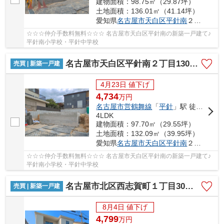
建物面積：98.75㎡（29.87坪）
土地面積：136.01㎡（41.14坪）
愛知県
名古屋市天白区
平針南
２丁目1301
☆☆☆仲介手数料無料☆☆☆ 名古屋市天白区平針南の新築一戸建て♪
平針南小学校・平針中学校
名古屋市天白区平針南２丁目1301【仲介手数料無料】新築一戸建て 2号棟
売買 | 新築一戸建
4月23日 値下げ
4,734
万
円
名古屋市営鶴舞線
「
平針
」駅 徒歩19分
4LDK
建物面積：97.70㎡（29.55坪）
土地面積：132.09㎡（39.95坪）
愛知県
名古屋市天白区
平針南
２丁目1301
☆☆☆仲介手数料無料☆☆☆ 名古屋市天白区平針南の新築一戸建て♪
平針南小学校・平針中学校
名古屋市北区西志賀町１丁目30【仲介手数料無料】新築一戸建て 1号棟
売買 | 新築一戸建
8月4日 値下げ
4,799
万
円