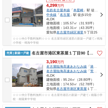
4,299
万
円
名鉄名古屋本線
「
本星崎
」駅 徒歩10分
中央線
「
名古屋
」駅 徒歩15分
4LDK
建物面積：105.57㎡（31.93坪）
土地面積：143.31㎡（43.35坪）
愛知県
名古屋市緑区
浦里
５丁目25
☆☆☆仲介手数料無料☆☆☆ 名古屋市緑区浦里の新築一戸建て♪ 鳴海
小学校・鳴海中学校
名古屋市港区東茶屋１丁目90【仲介手数料無料】新築一戸建て
売買 | 新築一戸建
3,190
万
円
名古屋臨海高速あおなみ線
「
港北
」駅 徒
名古屋臨海高速あおなみ線
「
荒子川公園
4LDK
建物面積：95.24㎡（28.80坪）
土地面積：174.50㎡（52.78坪）
愛知県
名古屋市港区
東茶屋
１丁目90
☆☆☆仲介手数料無料☆☆☆ 名古屋市港区の新築一戸建て♪ 南陽小学
校・南陽東中学校