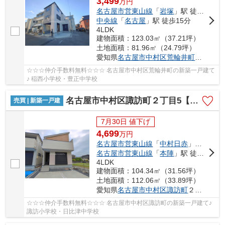
3,499
万
円
名古屋市営東山線
「
岩塚
」駅 徒歩24分
中央線
「
名古屋
」駅 徒歩15分
4LDK
建物面積：123.03㎡（37.21坪）
土地面積：81.96㎡（24.79坪）
愛知県
名古屋市中村区
荒輪井町
２丁目40
☆☆☆仲介手数料無料☆☆☆ 名古屋市中村区荒輪井町の新築一戸建て
♪ 稲西小学校・豊正中学校
名古屋市中村区諏訪町２丁目5【仲介手数料無料】新築一戸建て 3号棟
売買 | 新築一戸建
7月30日 値下げ
4,699
万
円
名古屋市営東山線
「
中村日赤
」駅 徒歩18分
名古屋市営東山線
「
本陣
」駅 徒歩18分
4LDK
建物面積：104.34㎡（31.56坪）
土地面積：112.06㎡（33.89坪）
愛知県
名古屋市中村区
諏訪町
２丁目5
☆☆☆仲介手数料無料☆☆☆ 名古屋市中村区諏訪町の新築一戸建て♪
諏訪小学校・日比津中学校