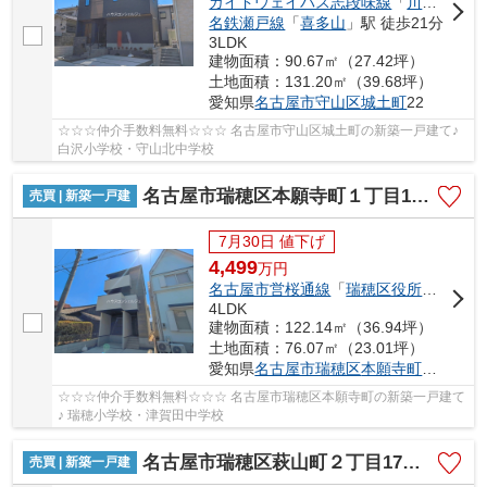
ガイドウェイバス志段味線
「
川村
」駅 徒
名鉄瀬戸線
「
喜多山
」駅 徒歩21分
3LDK
建物面積：90.67㎡（27.42坪）
土地面積：131.20㎡（39.68坪）
愛知県
名古屋市守山区
城土町
22
☆☆☆仲介手数料無料☆☆☆ 名古屋市守山区城土町の新築一戸建て♪
白沢小学校・守山北中学校
名古屋市瑞穂区本願寺町１丁目16【仲介手数料無料】新築一戸建て 1号棟
売買 | 新築一戸建
7月30日 値下げ
4,499
万
円
名古屋市営桜通線
「
瑞穂区役所
」駅 徒歩
4LDK
建物面積：122.14㎡（36.94坪）
土地面積：76.07㎡（23.01坪）
愛知県
名古屋市瑞穂区
本願寺町
１丁目16
☆☆☆仲介手数料無料☆☆☆ 名古屋市瑞穂区本願寺町の新築一戸建て
♪ 瑞穂小学校・津賀田中学校
名古屋市瑞穂区萩山町２丁目17【仲介手数料無料】新築戸建て
売買 | 新築一戸建