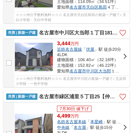
土地面積：114.09㎡（34.51坪）
愛知県
名古屋市天白区
島田
４丁目2704
☆☆☆仲介手数料無料☆☆☆ 名古屋市天白区島田の新築一戸建て♪ 天
白小学校・天白中学校
名古屋市中川区大当郎１丁目1815【仲介手数料無料】新築一戸建て
売買 | 新築一戸建
3,444
万
円
近鉄名古屋線
「
伏屋
」駅 徒歩20分
4LDK
建物面積：106.40㎡（32.18坪）
土地面積：152.82㎡（46.22坪）
愛知県
名古屋市中川区
大当郎
１丁目1815
☆☆☆仲介手数料無料☆☆☆ 名古屋市中川区の新築一戸建て♪ 五反田
小学校・一色中学校
名古屋市緑区浦里５丁目25【仲介手数料無料】新築一戸建て 1号棟
売買 | 新築一戸建
7月30日 値下げ
4,499
万
円
名鉄名古屋本線
「
本星崎
」駅 徒歩10分
中央線
「
名古屋
」駅 徒歩15分
3LDK