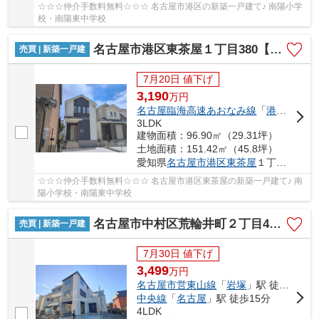
☆☆☆仲介手数料無料☆☆☆ 名古屋市港区の新築一戸建て♪ 南陽小学
校・南陽東中学校
名古屋市港区東茶屋１丁目380【仲介手数料無料】新築一戸建て B号棟
売買 | 新築一戸建
7月20日 値下げ
3,190
万
円
名古屋臨海高速あおなみ線
「
港北
」駅 徒
3LDK
建物面積：96.90㎡（29.31坪）
土地面積：151.42㎡（45.8坪）
愛知県
名古屋市港区
東茶屋
１丁目380
☆☆☆仲介手数料無料☆☆☆ 名古屋市港区東茶屋の新築一戸建て♪ 南
陽小学校・南陽東中学校
名古屋市中村区荒輪井町２丁目40-1【仲介手数料無料】新築一戸建て 1号棟
売買 | 新築一戸建
7月30日 値下げ
3,499
万
円
名古屋市営東山線
「
岩塚
」駅 徒歩24分
中央線
「
名古屋
」駅 徒歩15分
4LDK