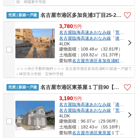
校・南陽東中学校
名古屋市港区多加良浦3丁目25-2【仲介手数料無料】新築一戸建て 1号棟
売買 | 新築一戸建
3,780
万
円
名古屋臨海高速あおなみ線
「
荒子川公園
名古屋臨海高速あおなみ線
「
港北
」駅 徒
4LDK
建物面積：108.48㎡（32.81坪）
土地面積：169.82㎡（51.37坪）
愛知県
名古屋市港区
多加良浦町
３丁目25
☆☆☆仲介手数料無料☆☆☆ 名古屋市港区多加良浦町の新築一戸建て
♪ 神宮寺小学校・宝神中学校
名古屋市港区東茶屋１丁目90【仲介手数料無料】新築一戸建て
売買 | 新築一戸建
3,190
万
円
名古屋臨海高速あおなみ線
「
港北
」駅 徒
名古屋臨海高速あおなみ線
「
荒子川公園
4LDK
建物面積：96.07㎡（29.06坪）
土地面積：182.43㎡（55.18坪）
愛知県
名古屋市港区
東茶屋
１丁目90