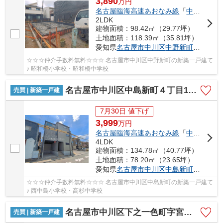
3,890
万
円
名古屋臨海高速あおなみ線
「
中島
」駅 徒
2LDK
建物面積：98.42㎡（29.77坪）
土地面積：118.39㎡（35.81坪）
愛知県
名古屋市中川区
中野新町
６丁目8-
☆☆☆仲介手数料無料☆☆☆ 名古屋市中川区中野新町の新築一戸建て
♪ 昭和橋小学校・昭和橋中学校
名古屋市中川区中島新町４丁目1011【仲介手数料無料】新築一戸建て 1号棟
売買 | 新築一戸建
7月30日 値下げ
3,999
万
円
名古屋臨海高速あおなみ線
「
中島
」駅 徒
4LDK
建物面積：134.78㎡（40.77坪）
土地面積：78.20㎡（23.65坪）
愛知県
名古屋市中川区
中島新町
４丁目10
☆☆☆仲介手数料無料☆☆☆ 名古屋市中川区中島新町の新築一戸建て
♪ 西中島小学校・高杉中学校
名古屋市中川区下之一色町字宮分168【仲介手数料無料】新築一戸建て 1号棟
売買 | 新築一戸建