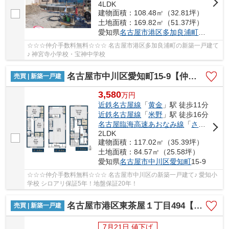
4LDK
建物面積：108.48㎡（32.81坪）
土地面積：169.82㎡（51.37坪）
愛知県
名古屋市港区
多加良浦町
３丁目25
☆☆☆仲介手数料無料☆☆☆ 名古屋市港区多加良浦町の新築一戸建て
♪ 神宮寺小学校・宝神中学校
名古屋市中川区愛知町15-9【仲介手数料無料】新築一戸建て
売買 | 新築一戸建
3,580
万
円
近鉄名古屋線
「
黄金
」駅 徒歩11分
近鉄名古屋線
「
米野
」駅 徒歩16分
名古屋臨海高速あおなみ線
「
ささしまライブ
2LDK
建物面積：117.02㎡（35.39坪）
土地面積：84.57㎡（25.58坪）
愛知県
名古屋市中川区
愛知町
15-9
☆☆☆仲介手数料無料☆☆☆ 名古屋市中川区の新築一戸建て♪ 愛知小
学校 シロアリ保証5年！地盤保証20年！
名古屋市港区東茶屋１丁目494【仲介手数料無料】新築一戸建て 1号棟
売買 | 新築一戸建
7月21日 値下げ