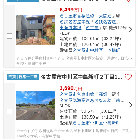
6,499
万
円
名古屋市営桜通線
「
太閤通
」駅 徒歩7分
名鉄名古屋本線
「
名鉄名古屋
」駅 徒歩17分
東海道本線
「
名古屋
」駅 徒歩17分
4LDK
建物面積：106.61㎡（32.24坪）
土地面積：120.64㎡（36.49坪）
愛知県
名古屋市中村区
二ツ橋町
２丁目53
☆☆☆仲介手数料無料☆☆☆ 名古屋市中村区の新築一戸建て♪ 日吉小
学校・豊国中学校
名古屋市中川区中島新町２丁目1401【仲介手数料無料】新築一戸建て 5号棟
売買 | 新築一戸建
3,690
万
円
名古屋市営東山線
「
高畑
」駅 徒歩18分
名古屋臨海高速あおなみ線
「
南荒子
」駅
3LDK
建物面積：99.57㎡（30.11坪）
土地面積：136.50㎡（41.29坪）
愛知県
名古屋市中川区
中島新町
２丁目14
☆☆☆仲介手数料無料☆☆☆ 名古屋市中川区中島新町の新築一戸建て
♪ 中島小学校・高杉中学校