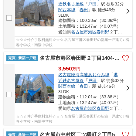
近鉄名古屋線
「
戸田
」駅 徒歩32分
関西本線
「
春田
」駅 徒歩46分
3LDK
建物面積：100.38㎡（30.36坪）
土地面積：132.47㎡（40.07坪）
愛知県
名古屋市港区
春田野
２丁目1404-1
☆☆☆仲介手数料無料☆☆☆ 名古屋市港区春田野の新築一戸建て♪ 福
春小学校・南陽中学校
名古屋市港区春田野２丁目1404-1【仲介手数料無料】新築一戸建て 7号棟
売買 | 新築一戸建
3,550
万
円
名古屋臨海高速あおなみ線
「
港北
」駅 徒
近鉄名古屋線
「
戸田
」駅 徒歩32分
関西本線
「
春田
」駅 徒歩46分
3LDK
建物面積：112.01㎡（33.88坪）
土地面積：132.47㎡（40.07坪）
愛知県
名古屋市港区
春田野
２丁目1404-1
☆☆☆仲介手数料無料☆☆☆ 名古屋市港区春田野の新築一戸建て♪ 福
春小学校・南陽中学校
名古屋市中村区二ツ橋町２丁目53-1【仲介手数料無料】新築一戸建て
売買 | 新築一戸建