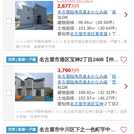
2,677
万
円
名古屋臨海高速あおなみ線
「
港北
」駅 徒
3LDK
建物面積：95.65㎡（28.93坪）
土地面積：101.30㎡（30.64坪）
愛知県
名古屋市港区
東茶屋
１丁目494
☆☆☆仲介手数料無料☆☆☆ 名古屋市港区東茶屋の新築一戸建て♪ 南
陽小学校・南陽東中学校
名古屋市港区宝神2丁目2408【仲介手数料無料】新築一戸建て 3号棟
売買 | 新築一戸建
3,790
万
円
名古屋臨海高速あおなみ線
「
稲永
」駅 徒
名古屋臨海高速あおなみ線
「
荒子川公園
4LDK
建物面積：106.82㎡（32.31坪）
土地面積：152.97㎡（46.27坪）
愛知県
名古屋市港区
宝神
２丁目2408-1
☆☆☆仲介手数料無料☆☆☆ 名古屋市港区宝神の新築一戸建て♪ 港西
小学校・宝神中学校
名古屋市中川区下之一色町字中ノ切26【仲介手数料無料】新築一戸建て 1号棟
売買 | 新築一戸建