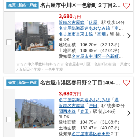
名古屋市中川区一色新町２丁目205【仲介手数料無料】新築一戸建て 4号棟
売買 | 新築一戸建
3,680
万
円
近鉄名古屋線
「
伏屋
」駅 徒歩14分
名古屋臨海高速あおなみ線
「
南荒子
」駅
名古屋市営東山線
「
高畑
」駅 徒歩42分
4LDK
建物面積：106.20㎡（32.12坪）
土地面積：138.89㎡（42.01坪）
愛知県
名古屋市中川区
一色新町
２丁目20
☆☆☆仲介手数料無料☆☆☆ 名古屋市中川区一色新町の新築一戸建て
♪ 五反田小学校・一色中学校
名古屋市港区春田野２丁目1404-1【仲介手数料無料】新築一戸建て 1号棟
売買 | 新築一戸建
3,680
万
円
名古屋臨海高速あおなみ線
「
港北
」駅 徒
近鉄名古屋線
「
戸田
」駅 徒歩32分
関西本線
「
春田
」駅 徒歩46分
3LDK
建物面積：104.75㎡（31.68坪）
土地面積：132.47㎡（40.07坪）
愛知県
名古屋市港区
春田野
２丁目1404-1