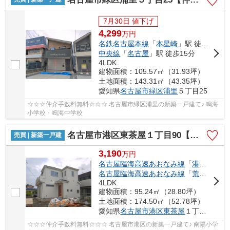
7月30日 値下げ
4,299
万
円
名鉄名古屋本線
「
本星崎
」駅 徒歩10分
中央線
「
名古屋
」駅 徒歩15分
4LDK
建物面積：105.57㎡（31.93坪）
土地面積：143.31㎡（43.35坪）
愛知県
名古屋市緑区
浦里
５丁目25
☆☆☆仲介手数料無料☆☆☆ 名古屋市緑区浦里の新築一戸建て♪ 鳴海
小学校・鳴海中学校
名古屋市港区東茶屋１丁目90【仲介手数料無料】新築一戸建て
売買 | 新築一戸建
3,190
万
円
名古屋臨海高速あおなみ線
「
港北
」駅 徒
名古屋臨海高速あおなみ線
「
荒子川公園
4LDK
建物面積：95.24㎡（28.80坪）
土地面積：174.50㎡（52.78坪）
愛知県
名古屋市港区
東茶屋
１丁目90
☆☆☆仲介手数料無料☆☆☆ 名古屋市港区の新築一戸建て♪ 南陽小学