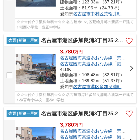
建物面積：123.03㎡（37.21坪）
土地面積：81.96㎡（24.79坪）
愛知県
名古屋市中村区
荒輪井町
２丁目40
☆☆☆仲介手数料無料☆☆☆ 名古屋市中村区荒輪井町の新築一戸建て
♪ 稲西小学校・豊正中学校
名古屋市港区多加良浦3丁目25-2【仲介手数料無料】新築一戸建て
売買 | 新築一戸建
3,780
万
円
名古屋臨海高速あおなみ線
「
荒子川公園
名古屋臨海高速あおなみ線
「
港北
」駅 徒
4LDK
建物面積：108.48㎡（32.81坪）
土地面積：169.82㎡（51.37坪）
愛知県
名古屋市港区
多加良浦町
３丁目25
☆☆☆仲介手数料無料☆☆☆ 名古屋市港区多加良浦町の新築一戸建て
♪ 神宮寺小学校・宝神中学校
名古屋市港区多加良浦3丁目25-2【仲介手数料無料】新築一戸建て 1号棟
売買 | 新築一戸建
3,780
万
円
名古屋臨海高速あおなみ線
「
荒子川公園
名古屋臨海高速あおなみ線
「
港北
」駅 徒