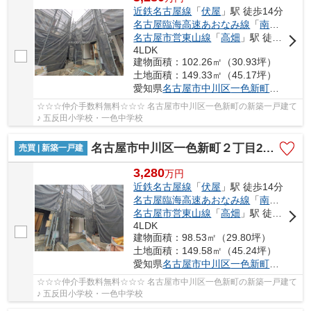
近鉄名古屋線
「
伏屋
」駅 徒歩14分
名古屋臨海高速あおなみ線
「
南荒子
」駅
名古屋市営東山線
「
高畑
」駅 徒歩42分
4LDK
建物面積：102.26㎡（30.93坪）
土地面積：149.33㎡（45.17坪）
愛知県
名古屋市中川区
一色新町
２丁目20
☆☆☆仲介手数料無料☆☆☆ 名古屋市中川区一色新町の新築一戸建て
♪ 五反田小学校・一色中学校
名古屋市中川区一色新町２丁目205【仲介手数料無料】新築一戸建て 3号棟
売買 | 新築一戸建
3,280
万
円
近鉄名古屋線
「
伏屋
」駅 徒歩14分
名古屋臨海高速あおなみ線
「
南荒子
」駅
名古屋市営東山線
「
高畑
」駅 徒歩42分
4LDK
建物面積：98.53㎡（29.80坪）
土地面積：149.58㎡（45.24坪）
愛知県
名古屋市中川区
一色新町
２丁目20
☆☆☆仲介手数料無料☆☆☆ 名古屋市中川区一色新町の新築一戸建て
♪ 五反田小学校・一色中学校