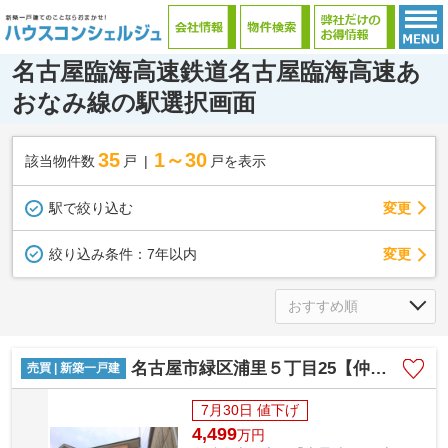
名古屋臨海高速鉄道名古屋臨海高速あ
おなみ線の駅選択画面
35
1～30
該当物件数
戸
戸を表示
駅で絞り込む
変更
変更
絞り込み条件：
7年以内
名古屋市緑区浦里５丁目25【仲介手数料無料】新築一戸建て 1号棟
売買 | 新築一戸建
7月30日 値下げ
4,499
万
円