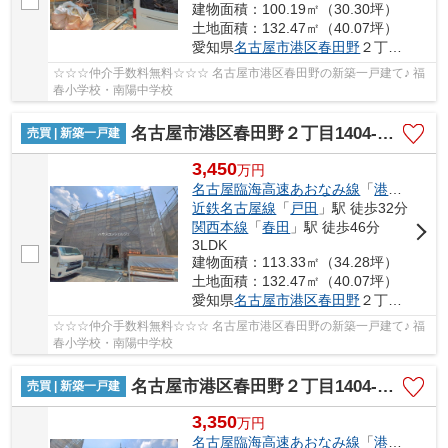
建物面積：100.19㎡（30.30坪）
土地面積：132.47㎡（40.07坪）
愛知県
名古屋市港区
春田野
２丁目1404-1
☆☆☆仲介手数料無料☆☆☆ 名古屋市港区春田野の新築一戸建て♪ 福
春小学校・南陽中学校
名古屋市港区春田野２丁目1404-1【仲介手数料無料】新築一戸建て 5号棟
売買 | 新築一戸建
3,450
万
円
名古屋臨海高速あおなみ線
「
港北
」駅 徒
近鉄名古屋線
「
戸田
」駅 徒歩32分
関西本線
「
春田
」駅 徒歩46分
3LDK
建物面積：113.33㎡（34.28坪）
土地面積：132.47㎡（40.07坪）
愛知県
名古屋市港区
春田野
２丁目1404-1
☆☆☆仲介手数料無料☆☆☆ 名古屋市港区春田野の新築一戸建て♪ 福
春小学校・南陽中学校
名古屋市港区春田野２丁目1404-1【仲介手数料無料】新築一戸建て 6号棟
売買 | 新築一戸建
3,350
万
円
名古屋臨海高速あおなみ線
「
港北
」駅 徒