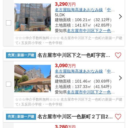
3,290
万
円
名古屋臨海高速あおなみ線
「
中島
」駅 徒
5LDK
建物面積：106.21㎡（32.12坪）
土地面積：141.67㎡（42.85坪）
愛知県
名古屋市中川区
下之一色町
字宮分1
☆☆☆仲介手数料無料☆☆☆ 名古屋市中川区下之一色町の新築一戸建
て♪ 五反田小学校・一色中学校
名古屋市中川区下之一色町字宮分168【仲介手数料無料】新築一戸建て 2号棟
売買 | 新築一戸建
3,090
万
円
名古屋臨海高速あおなみ線
「
中島
」駅 徒
4LDK
建物面積：101.46㎡（30.69坪）
土地面積：137.33㎡（41.54坪）
愛知県
名古屋市中川区
下之一色町
字宮分1
☆☆☆仲介手数料無料☆☆☆ 名古屋市中川区下之一色町の新築一戸建
て♪ 五反田小学校・一色中学校
名古屋市中川区一色新町２丁目205【仲介手数料無料】新築一戸建て 2号棟
売買 | 新築一戸建
3,280
万
円