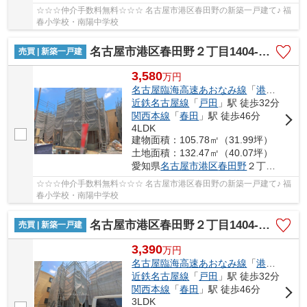
☆☆☆仲介手数料無料☆☆☆ 名古屋市港区春田野の新築一戸建て♪ 福
春小学校・南陽中学校
名古屋市港区春田野２丁目1404-1【仲介手数料無料】新築一戸建て 3号棟
売買 | 新築一戸建
3,580
万
円
名古屋臨海高速あおなみ線
「
港北
」駅 徒
近鉄名古屋線
「
戸田
」駅 徒歩32分
関西本線
「
春田
」駅 徒歩46分
4LDK
建物面積：105.78㎡（31.99坪）
土地面積：132.47㎡（40.07坪）
愛知県
名古屋市港区
春田野
２丁目1404-1
☆☆☆仲介手数料無料☆☆☆ 名古屋市港区春田野の新築一戸建て♪ 福
春小学校・南陽中学校
名古屋市港区春田野２丁目1404-1【仲介手数料無料】新築一戸建て 4号棟
売買 | 新築一戸建
3,390
万
円
名古屋臨海高速あおなみ線
「
港北
」駅 徒
近鉄名古屋線
「
戸田
」駅 徒歩32分
関西本線
「
春田
」駅 徒歩46分
3LDK