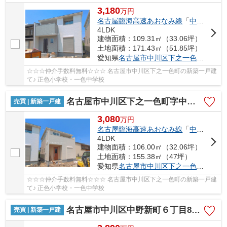
3,180
万
円
名古屋臨海高速あおなみ線
「
中島
」駅 徒
4LDK
建物面積：109.31㎡（33.06坪）
土地面積：171.43㎡（51.85坪）
愛知県
名古屋市中川区
下之一色町
字中ノ
☆☆☆仲介手数料無料☆☆☆ 名古屋市中川区下之一色町の新築一戸建
て♪ 正色小学校・一色中学校
名古屋市中川区下之一色町字中ノ切26【仲介手数料無料】新築一戸建て 2号棟
売買 | 新築一戸建
3,080
万
円
名古屋臨海高速あおなみ線
「
中島
」駅 徒
4LDK
建物面積：106.00㎡（32.06坪）
土地面積：155.38㎡（47坪）
愛知県
名古屋市中川区
下之一色町
字中ノ
☆☆☆仲介手数料無料☆☆☆ 名古屋市中川区下之一色町の新築一戸建
て♪ 正色小学校・一色中学校
名古屋市中川区中野新町６丁目8-1【仲介手数料無料】新築一戸建て 2号棟
売買 | 新築一戸建