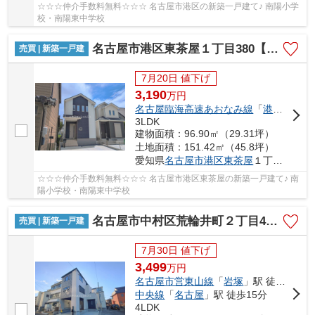
☆☆☆仲介手数料無料☆☆☆ 名古屋市港区の新築一戸建て♪ 南陽小学
校・南陽東中学校
名古屋市港区東茶屋１丁目380【仲介手数料無料】新築一戸建て B号棟
売買 | 新築一戸建
7月20日 値下げ
3,190
万
円
名古屋臨海高速あおなみ線
「
港北
」駅 徒
3LDK
建物面積：96.90㎡（29.31坪）
土地面積：151.42㎡（45.8坪）
愛知県
名古屋市港区
東茶屋
１丁目380
☆☆☆仲介手数料無料☆☆☆ 名古屋市港区東茶屋の新築一戸建て♪ 南
陽小学校・南陽東中学校
名古屋市中村区荒輪井町２丁目40-1【仲介手数料無料】新築一戸建て 1号棟
売買 | 新築一戸建
7月30日 値下げ
3,499
万
円
名古屋市営東山線
「
岩塚
」駅 徒歩24分
中央線
「
名古屋
」駅 徒歩15分
4LDK