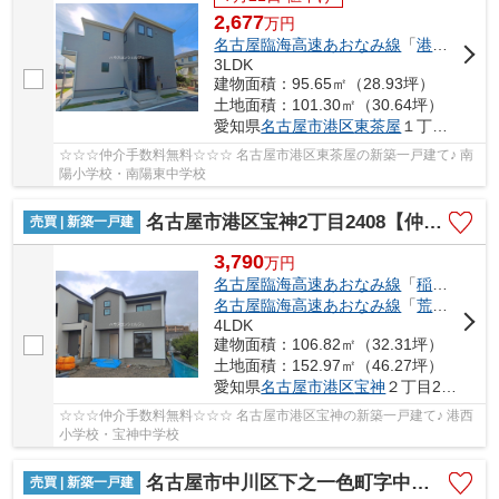
2,677
万
円
名古屋臨海高速あおなみ線
「
港北
」駅 徒
3LDK
建物面積：95.65㎡（28.93坪）
土地面積：101.30㎡（30.64坪）
愛知県
名古屋市港区
東茶屋
１丁目494
☆☆☆仲介手数料無料☆☆☆ 名古屋市港区東茶屋の新築一戸建て♪ 南
陽小学校・南陽東中学校
名古屋市港区宝神2丁目2408【仲介手数料無料】新築一戸建て 3号棟
売買 | 新築一戸建
3,790
万
円
名古屋臨海高速あおなみ線
「
稲永
」駅 徒
名古屋臨海高速あおなみ線
「
荒子川公園
4LDK
建物面積：106.82㎡（32.31坪）
土地面積：152.97㎡（46.27坪）
愛知県
名古屋市港区
宝神
２丁目2408-1
☆☆☆仲介手数料無料☆☆☆ 名古屋市港区宝神の新築一戸建て♪ 港西
小学校・宝神中学校
名古屋市中川区下之一色町字中ノ切26【仲介手数料無料】新築一戸建て 1号棟
売買 | 新築一戸建