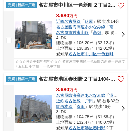
名古屋市中川区一色新町２丁目205【仲介手数料無料】新築一戸建て 4号棟
売買 | 新築一戸建
3,680
万
円
近鉄名古屋線
「
伏屋
」駅 徒歩14分
名古屋臨海高速あおなみ線
「
南荒子
」駅
名古屋市営東山線
「
高畑
」駅 徒歩42分
4LDK
建物面積：106.20㎡（32.12坪）
土地面積：138.89㎡（42.01坪）
愛知県
名古屋市中川区
一色新町
２丁目20
☆☆☆仲介手数料無料☆☆☆ 名古屋市中川区一色新町の新築一戸建て
♪ 五反田小学校・一色中学校
名古屋市港区春田野２丁目1404-1【仲介手数料無料】新築一戸建て 1号棟
売買 | 新築一戸建
3,680
万
円
名古屋臨海高速あおなみ線
「
港北
」駅 徒
近鉄名古屋線
「
戸田
」駅 徒歩32分
関西本線
「
春田
」駅 徒歩46分
3LDK
建物面積：104.75㎡（31.68坪）
土地面積：132.47㎡（40.07坪）
愛知県
名古屋市港区
春田野
２丁目1404-1