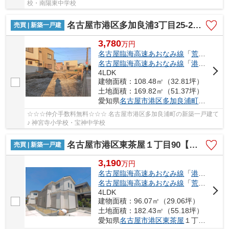
校・南陽東中学校
名古屋市港区多加良浦3丁目25-2【仲介手数料無料】新築一戸建て 1号棟
売買 | 新築一戸建
3,780
万
円
名古屋臨海高速あおなみ線
「
荒子川公園
名古屋臨海高速あおなみ線
「
港北
」駅 徒
4LDK
建物面積：108.48㎡（32.81坪）
土地面積：169.82㎡（51.37坪）
愛知県
名古屋市港区
多加良浦町
３丁目25
☆☆☆仲介手数料無料☆☆☆ 名古屋市港区多加良浦町の新築一戸建て
♪ 神宮寺小学校・宝神中学校
名古屋市港区東茶屋１丁目90【仲介手数料無料】新築一戸建て
売買 | 新築一戸建
3,190
万
円
名古屋臨海高速あおなみ線
「
港北
」駅 徒
名古屋臨海高速あおなみ線
「
荒子川公園
4LDK
建物面積：96.07㎡（29.06坪）
土地面積：182.43㎡（55.18坪）
愛知県
名古屋市港区
東茶屋
１丁目90