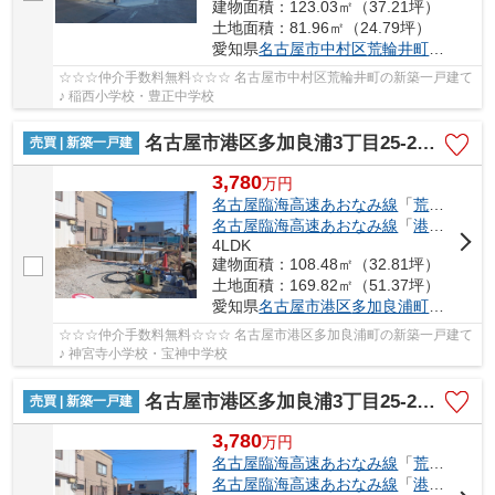
建物面積：123.03㎡（37.21坪）
土地面積：81.96㎡（24.79坪）
愛知県
名古屋市中村区
荒輪井町
２丁目40
☆☆☆仲介手数料無料☆☆☆ 名古屋市中村区荒輪井町の新築一戸建て
♪ 稲西小学校・豊正中学校
名古屋市港区多加良浦3丁目25-2【仲介手数料無料】新築一戸建て
売買 | 新築一戸建
3,780
万
円
名古屋臨海高速あおなみ線
「
荒子川公園
名古屋臨海高速あおなみ線
「
港北
」駅 徒
4LDK
建物面積：108.48㎡（32.81坪）
土地面積：169.82㎡（51.37坪）
愛知県
名古屋市港区
多加良浦町
３丁目25
☆☆☆仲介手数料無料☆☆☆ 名古屋市港区多加良浦町の新築一戸建て
♪ 神宮寺小学校・宝神中学校
名古屋市港区多加良浦3丁目25-2【仲介手数料無料】新築一戸建て 1号棟
売買 | 新築一戸建
3,780
万
円
名古屋臨海高速あおなみ線
「
荒子川公園
名古屋臨海高速あおなみ線
「
港北
」駅 徒