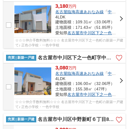
3,180
万
円
名古屋臨海高速あおなみ線
「
中島
」駅 徒
4LDK
建物面積：109.31㎡（33.06坪）
土地面積：171.43㎡（51.85坪）
愛知県
名古屋市中川区
下之一色町
字中ノ
☆☆☆仲介手数料無料☆☆☆ 名古屋市中川区下之一色町の新築一戸建
て♪ 正色小学校・一色中学校
名古屋市中川区下之一色町字中ノ切26【仲介手数料無料】新築一戸建て 2号棟
売買 | 新築一戸建
3,080
万
円
名古屋臨海高速あおなみ線
「
中島
」駅 徒
4LDK
建物面積：106.00㎡（32.06坪）
土地面積：155.38㎡（47坪）
愛知県
名古屋市中川区
下之一色町
字中ノ
☆☆☆仲介手数料無料☆☆☆ 名古屋市中川区下之一色町の新築一戸建
て♪ 正色小学校・一色中学校
名古屋市中川区中野新町６丁目8-1【仲介手数料無料】新築一戸建て 2号棟
売買 | 新築一戸建