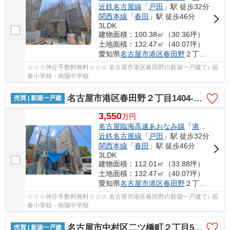
近鉄名古屋線
「
戸田
」駅 徒歩32分
関西本線
「
春田
」駅 徒歩46分
3LDK
建物面積：100.38㎡（30.36坪）
土地面積：132.47㎡（40.07坪）
愛知県
名古屋市港区
春田野
２丁目1404-1
☆☆☆仲介手数料無料☆☆☆ 名古屋市港区春田野の新築一戸建て♪ 福
春小学校・南陽中学校
名古屋市港区春田野２丁目1404-1【仲介手数料無料】新築一戸建て 7号棟
売買 | 新築一戸建
3,550
万
円
名古屋臨海高速あおなみ線
「
港北
」駅 徒
近鉄名古屋線
「
戸田
」駅 徒歩32分
関西本線
「
春田
」駅 徒歩46分
3LDK
建物面積：112.01㎡（33.88坪）
土地面積：132.47㎡（40.07坪）
愛知県
名古屋市港区
春田野
２丁目1404-1
☆☆☆仲介手数料無料☆☆☆ 名古屋市港区春田野の新築一戸建て♪ 福
春小学校・南陽中学校
名古屋市中村区二ツ橋町２丁目53-1【仲介手数料無料】新築一戸建て
売買 | 新築一戸建