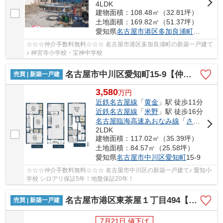
4LDK
建物面積：108.48㎡（32.81坪）
土地面積：169.82㎡（51.37坪）
愛知県
名古屋市港区
多加良浦町
３丁目25
☆☆☆仲介手数料無料☆☆☆ 名古屋市港区多加良浦町の新築一戸建て
♪ 神宮寺小学校・宝神中学校
名古屋市中川区愛知町15-9【仲介手数料無料】新築一戸建て
売買 | 新築一戸建
3,580
万
円
近鉄名古屋線
「
黄金
」駅 徒歩11分
近鉄名古屋線
「
米野
」駅 徒歩16分
名古屋臨海高速あおなみ線
「
ささしまライブ
2LDK
建物面積：117.02㎡（35.39坪）
土地面積：84.57㎡（25.58坪）
愛知県
名古屋市中川区
愛知町
15-9
☆☆☆仲介手数料無料☆☆☆ 名古屋市中川区の新築一戸建て♪ 愛知小
学校 シロアリ保証5年！地盤保証20年！
名古屋市港区東茶屋１丁目494【仲介手数料無料】新築一戸建て 1号棟
売買 | 新築一戸建
7月21日 値下げ