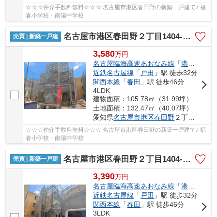
☆☆☆仲介手数料無料☆☆☆ 名古屋市港区春田野の新築一戸建て♪ 福
春小学校・南陽中学校
名古屋市港区春田野２丁目1404-1【仲介手数料無料】新築一戸建て 3号棟
売買 | 新築一戸建
3,580
万
円
名古屋臨海高速あおなみ線
「
港北
」駅 徒
近鉄名古屋線
「
戸田
」駅 徒歩32分
関西本線
「
春田
」駅 徒歩46分
4LDK
建物面積：105.78㎡（31.99坪）
土地面積：132.47㎡（40.07坪）
愛知県
名古屋市港区
春田野
２丁目1404-1
☆☆☆仲介手数料無料☆☆☆ 名古屋市港区春田野の新築一戸建て♪ 福
春小学校・南陽中学校
名古屋市港区春田野２丁目1404-1【仲介手数料無料】新築一戸建て 4号棟
売買 | 新築一戸建
3,390
万
円
名古屋臨海高速あおなみ線
「
港北
」駅 徒
近鉄名古屋線
「
戸田
」駅 徒歩32分
関西本線
「
春田
」駅 徒歩46分
3LDK