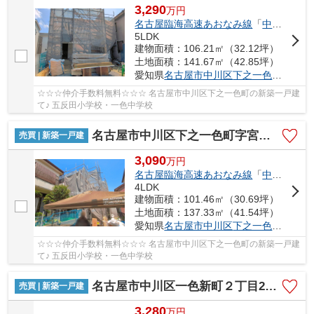
3,290
万
円
名古屋臨海高速あおなみ線
「
中島
」駅 徒
5LDK
建物面積：106.21㎡（32.12坪）
土地面積：141.67㎡（42.85坪）
愛知県
名古屋市中川区
下之一色町
字宮分1
☆☆☆仲介手数料無料☆☆☆ 名古屋市中川区下之一色町の新築一戸建
て♪ 五反田小学校・一色中学校
名古屋市中川区下之一色町字宮分168【仲介手数料無料】新築一戸建て 2号棟
売買 | 新築一戸建
3,090
万
円
名古屋臨海高速あおなみ線
「
中島
」駅 徒
4LDK
建物面積：101.46㎡（30.69坪）
土地面積：137.33㎡（41.54坪）
愛知県
名古屋市中川区
下之一色町
字宮分1
☆☆☆仲介手数料無料☆☆☆ 名古屋市中川区下之一色町の新築一戸建
て♪ 五反田小学校・一色中学校
名古屋市中川区一色新町２丁目205【仲介手数料無料】新築一戸建て 2号棟
売買 | 新築一戸建
3,280
万
円