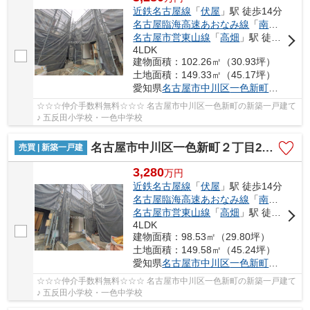
近鉄名古屋線
「
伏屋
」駅 徒歩14分
名古屋臨海高速あおなみ線
「
南荒子
」駅
名古屋市営東山線
「
高畑
」駅 徒歩42分
4LDK
建物面積：102.26㎡（30.93坪）
土地面積：149.33㎡（45.17坪）
愛知県
名古屋市中川区
一色新町
２丁目20
☆☆☆仲介手数料無料☆☆☆ 名古屋市中川区一色新町の新築一戸建て
♪ 五反田小学校・一色中学校
名古屋市中川区一色新町２丁目205【仲介手数料無料】新築一戸建て 3号棟
売買 | 新築一戸建
3,280
万
円
近鉄名古屋線
「
伏屋
」駅 徒歩14分
名古屋臨海高速あおなみ線
「
南荒子
」駅
名古屋市営東山線
「
高畑
」駅 徒歩42分
4LDK
建物面積：98.53㎡（29.80坪）
土地面積：149.58㎡（45.24坪）
愛知県
名古屋市中川区
一色新町
２丁目20
☆☆☆仲介手数料無料☆☆☆ 名古屋市中川区一色新町の新築一戸建て
♪ 五反田小学校・一色中学校