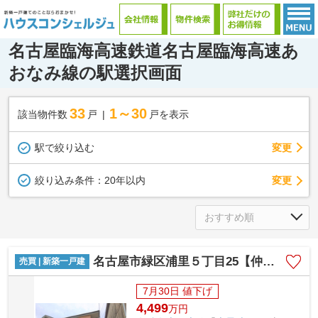
名古屋臨海高速鉄道名古屋臨海高速あ
おなみ線の駅選択画面
33
1～30
該当物件数
戸
戸を表示
駅で絞り込む
変更
変更
絞り込み条件：
20年以内
名古屋市緑区浦里５丁目25【仲介手数料無料】新築一戸建て 1号棟
売買 | 新築一戸建
7月30日 値下げ
4,499
万
円