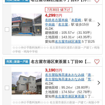
7月30日 値下げ
4,299
万
円
名鉄名古屋本線
「
本星崎
」駅 徒歩10分
中央線
「
名古屋
」駅 徒歩15分
4LDK
建物面積：105.57㎡（31.93坪）
土地面積：143.31㎡（43.35坪）
愛知県
名古屋市緑区
浦里
５丁目25
☆☆☆仲介手数料無料☆☆☆ 名古屋市緑区浦里の新築一戸建て♪ 鳴海
小学校・鳴海中学校
名古屋市港区東茶屋１丁目90【仲介手数料無料】新築一戸建て
売買 | 新築一戸建
3,190
万
円
名古屋臨海高速あおなみ線
「
港北
」駅 徒
名古屋臨海高速あおなみ線
「
荒子川公園
4LDK
建物面積：95.24㎡（28.80坪）
土地面積：174.50㎡（52.78坪）
愛知県
名古屋市港区
東茶屋
１丁目90
☆☆☆仲介手数料無料☆☆☆ 名古屋市港区の新築一戸建て♪ 南陽小学