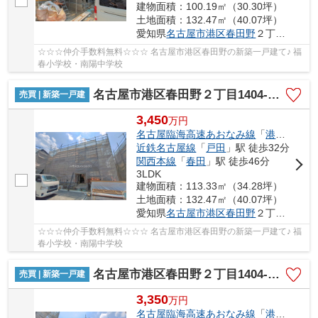
建物面積：100.19㎡（30.30坪）
土地面積：132.47㎡（40.07坪）
愛知県
名古屋市港区
春田野
２丁目1404-1
☆☆☆仲介手数料無料☆☆☆ 名古屋市港区春田野の新築一戸建て♪ 福
春小学校・南陽中学校
名古屋市港区春田野２丁目1404-1【仲介手数料無料】新築一戸建て 5号棟
売買 | 新築一戸建
3,450
万
円
名古屋臨海高速あおなみ線
「
港北
」駅 徒
近鉄名古屋線
「
戸田
」駅 徒歩32分
関西本線
「
春田
」駅 徒歩46分
3LDK
建物面積：113.33㎡（34.28坪）
土地面積：132.47㎡（40.07坪）
愛知県
名古屋市港区
春田野
２丁目1404-1
☆☆☆仲介手数料無料☆☆☆ 名古屋市港区春田野の新築一戸建て♪ 福
春小学校・南陽中学校
名古屋市港区春田野２丁目1404-1【仲介手数料無料】新築一戸建て 6号棟
売買 | 新築一戸建
3,350
万
円
名古屋臨海高速あおなみ線
「
港北
」駅 徒