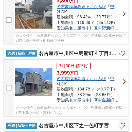
3,890
万
円
名古屋臨海高速あおなみ線
「
中島
」駅 徒
2LDK
建物面積：98.42㎡（29.77坪）
土地面積：118.39㎡（35.81坪）
愛知県
名古屋市中川区
中野新町
６丁目8-
☆☆☆仲介手数料無料☆☆☆ 名古屋市中川区中野新町の新築一戸建て
♪ 昭和橋小学校・昭和橋中学校
名古屋市中川区中島新町４丁目1011【仲介手数料無料】新築一戸建て 1号棟
売買 | 新築一戸建
7月30日 値下げ
3,999
万
円
名古屋臨海高速あおなみ線
「
中島
」駅 徒
4LDK
建物面積：134.78㎡（40.77坪）
土地面積：78.20㎡（23.65坪）
愛知県
名古屋市中川区
中島新町
４丁目10
☆☆☆仲介手数料無料☆☆☆ 名古屋市中川区中島新町の新築一戸建て
♪ 西中島小学校・高杉中学校
名古屋市中川区下之一色町字宮分168【仲介手数料無料】新築一戸建て 1号棟
売買 | 新築一戸建