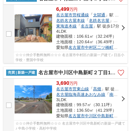
6,499
万
円
名古屋市営桜通線
「
太閤通
」駅 徒歩7分
名鉄名古屋本線
「
名鉄名古屋
」駅 徒歩17分
東海道本線
「
名古屋
」駅 徒歩17分
4LDK
建物面積：106.61㎡（32.24坪）
土地面積：120.64㎡（36.49坪）
愛知県
名古屋市中村区
二ツ橋町
２丁目53
☆☆☆仲介手数料無料☆☆☆ 名古屋市中村区の新築一戸建て♪ 日吉小
学校・豊国中学校
名古屋市中川区中島新町２丁目1401【仲介手数料無料】新築一戸建て 5号棟
売買 | 新築一戸建
3,690
万
円
名古屋市営東山線
「
高畑
」駅 徒歩18分
名古屋臨海高速あおなみ線
「
南荒子
」駅
3LDK
建物面積：99.57㎡（30.11坪）
土地面積：136.50㎡（41.29坪）
愛知県
名古屋市中川区
中島新町
２丁目14
☆☆☆仲介手数料無料☆☆☆ 名古屋市中川区中島新町の新築一戸建て
♪ 中島小学校・高杉中学校