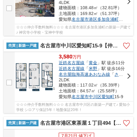
4LDK
建物面積：108.48㎡（32.81坪）
土地面積：169.82㎡（51.37坪）
愛知県
名古屋市港区
多加良浦町
３丁目25
☆☆☆仲介手数料無料☆☆☆ 名古屋市港区多加良浦町の新築一戸建て
♪ 神宮寺小学校・宝神中学校
名古屋市中川区愛知町15-9【仲介手数料無料】新築一戸建て
売買 | 新築一戸建
3,580
万
円
近鉄名古屋線
「
黄金
」駅 徒歩11分
近鉄名古屋線
「
米野
」駅 徒歩16分
名古屋臨海高速あおなみ線
「
ささしまライブ
2LDK
建物面積：117.02㎡（35.39坪）
土地面積：84.57㎡（25.58坪）
愛知県
名古屋市中川区
愛知町
15-9
☆☆☆仲介手数料無料☆☆☆ 名古屋市中川区の新築一戸建て♪ 愛知小
学校 シロアリ保証5年！地盤保証20年！
名古屋市港区東茶屋１丁目494【仲介手数料無料】新築一戸建て 1号棟
売買 | 新築一戸建
7月21日 値下げ