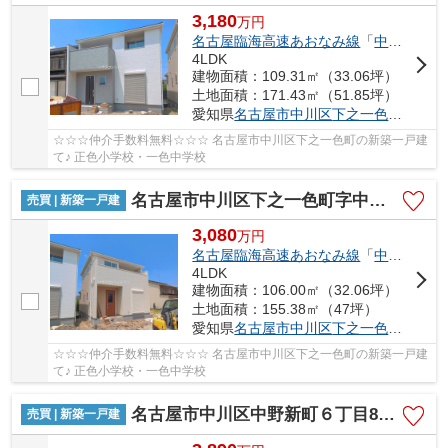
3,180
万
円
名古屋臨海高速あおなみ線
「
中島
」駅 徒
4LDK
建物面積：109.31㎡（33.06坪）
土地面積：171.43㎡（51.85坪）
愛知県
名古屋市中川区
下之一色町
字中ノ
☆☆☆仲介手数料無料☆☆☆ 名古屋市中川区下之一色町の新築一戸建
て♪ 正色小学校・一色中学校
名古屋市中川区下之一色町字中ノ切26【仲介手数料無料】新築一戸建て 2号棟
売買 | 新築一戸建
3,080
万
円
名古屋臨海高速あおなみ線
「
中島
」駅 徒
4LDK
建物面積：106.00㎡（32.06坪）
土地面積：155.38㎡（47坪）
愛知県
名古屋市中川区
下之一色町
字中ノ
☆☆☆仲介手数料無料☆☆☆ 名古屋市中川区下之一色町の新築一戸建
て♪ 正色小学校・一色中学校
名古屋市中川区中野新町６丁目8-1【仲介手数料無料】新築一戸建て 2号棟
売買 | 新築一戸建