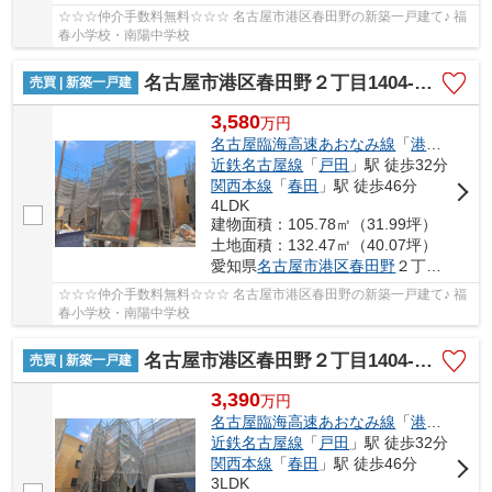
☆☆☆仲介手数料無料☆☆☆ 名古屋市港区春田野の新築一戸建て♪ 福
春小学校・南陽中学校
名古屋市港区春田野２丁目1404-1【仲介手数料無料】新築一戸建て 3号棟
売買 | 新築一戸建
3,580
万
円
名古屋臨海高速あおなみ線
「
港北
」駅 徒
近鉄名古屋線
「
戸田
」駅 徒歩32分
関西本線
「
春田
」駅 徒歩46分
4LDK
建物面積：105.78㎡（31.99坪）
土地面積：132.47㎡（40.07坪）
愛知県
名古屋市港区
春田野
２丁目1404-1
☆☆☆仲介手数料無料☆☆☆ 名古屋市港区春田野の新築一戸建て♪ 福
春小学校・南陽中学校
名古屋市港区春田野２丁目1404-1【仲介手数料無料】新築一戸建て 4号棟
売買 | 新築一戸建
3,390
万
円
名古屋臨海高速あおなみ線
「
港北
」駅 徒
近鉄名古屋線
「
戸田
」駅 徒歩32分
関西本線
「
春田
」駅 徒歩46分
3LDK