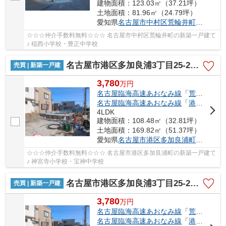
建物面積：123.03㎡（37.21坪）
土地面積：81.96㎡（24.79坪）
愛知県
名古屋市中村区
荒輪井町
２丁目40
☆☆☆仲介手数料無料☆☆☆ 名古屋市中村区荒輪井町の新築一戸建て
♪ 稲西小学校・豊正中学校
名古屋市港区多加良浦3丁目25-2【仲介手数料無料】新築一戸建て
売買 | 新築一戸建
3,780
万
円
名古屋臨海高速あおなみ線
「
荒子川公園
名古屋臨海高速あおなみ線
「
港北
」駅 徒
4LDK
建物面積：108.48㎡（32.81坪）
土地面積：169.82㎡（51.37坪）
愛知県
名古屋市港区
多加良浦町
３丁目25
☆☆☆仲介手数料無料☆☆☆ 名古屋市港区多加良浦町の新築一戸建て
♪ 神宮寺小学校・宝神中学校
名古屋市港区多加良浦3丁目25-2【仲介手数料無料】新築一戸建て 1号棟
売買 | 新築一戸建
3,780
万
円
名古屋臨海高速あおなみ線
「
荒子川公園
名古屋臨海高速あおなみ線
「
港北
」駅 徒