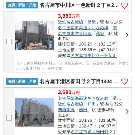
名古屋市中川区一色新町２丁目205【仲介手数料無料】新築一戸建て 4号棟
売買 | 新築一戸建
3,680
万
円
近鉄名古屋線
「
伏屋
」駅 徒歩14分
名古屋臨海高速あおなみ線
「
南荒子
」駅
名古屋市営東山線
「
高畑
」駅 徒歩42分
4LDK
建物面積：106.20㎡（32.12坪）
土地面積：138.89㎡（42.01坪）
愛知県
名古屋市中川区
一色新町
２丁目20
☆☆☆仲介手数料無料☆☆☆ 名古屋市中川区一色新町の新築一戸建て
♪ 五反田小学校・一色中学校
名古屋市港区春田野２丁目1404-1【仲介手数料無料】新築一戸建て 1号棟
売買 | 新築一戸建
3,680
万
円
名古屋臨海高速あおなみ線
「
港北
」駅 徒
近鉄名古屋線
「
戸田
」駅 徒歩32分
関西本線
「
春田
」駅 徒歩46分
3LDK
建物面積：104.75㎡（31.68坪）
土地面積：132.47㎡（40.07坪）
愛知県
名古屋市港区
春田野
２丁目1404-1