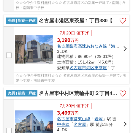
☆☆☆仲介手数料無料☆☆☆ 名古屋市港区の新築一戸建て♪ 南陽小学
校・南陽東中学校
名古屋市港区東茶屋１丁目380【仲介手数料無料】新築一戸建て B号棟
売買 | 新築一戸建
7月20日 値下げ
3,190
万
円
名古屋臨海高速あおなみ線
「
港北
」駅 徒
3LDK
建物面積：96.90㎡（29.31坪）
土地面積：151.42㎡（45.8坪）
愛知県
名古屋市港区
東茶屋
１丁目380
☆☆☆仲介手数料無料☆☆☆ 名古屋市港区東茶屋の新築一戸建て♪ 南
陽小学校・南陽東中学校
名古屋市中村区荒輪井町２丁目40-1【仲介手数料無料】新築一戸建て 1号棟
売買 | 新築一戸建
7月30日 値下げ
3,499
万
円
名古屋市営東山線
「
岩塚
」駅 徒歩24分
中央線
「
名古屋
」駅 徒歩15分
4LDK