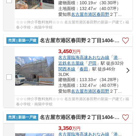
建物面積：100.19㎡（30.30坪）
土地面積：132.47㎡（40.07坪）
愛知県
名古屋市港区
春田野
２丁目1404-1
☆☆☆仲介手数料無料☆☆☆ 名古屋市港区春田野の新築一戸建て♪ 福
春小学校・南陽中学校
名古屋市港区春田野２丁目1404-1【仲介手数料無料】新築一戸建て 5号棟
売買 | 新築一戸建
3,450
万
円
名古屋臨海高速あおなみ線
「
港北
」駅 徒
近鉄名古屋線
「
戸田
」駅 徒歩32分
関西本線
「
春田
」駅 徒歩46分
3LDK
建物面積：113.33㎡（34.28坪）
土地面積：132.47㎡（40.07坪）
愛知県
名古屋市港区
春田野
２丁目1404-1
☆☆☆仲介手数料無料☆☆☆ 名古屋市港区春田野の新築一戸建て♪ 福
春小学校・南陽中学校
名古屋市港区春田野２丁目1404-1【仲介手数料無料】新築一戸建て 6号棟
売買 | 新築一戸建
3,350
万
円
名古屋臨海高速あおなみ線
「
港北
」駅 徒