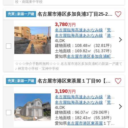
校・南陽東中学校
名古屋市港区多加良浦3丁目25-2【仲介手数料無料】新築一戸建て 1号棟
売買 | 新築一戸建
3,780
万
円
名古屋臨海高速あおなみ線
「
荒子川公園
名古屋臨海高速あおなみ線
「
港北
」駅 徒
4LDK
建物面積：108.48㎡（32.81坪）
土地面積：169.82㎡（51.37坪）
愛知県
名古屋市港区
多加良浦町
３丁目25
☆☆☆仲介手数料無料☆☆☆ 名古屋市港区多加良浦町の新築一戸建て
♪ 神宮寺小学校・宝神中学校
名古屋市港区東茶屋１丁目90【仲介手数料無料】新築一戸建て
売買 | 新築一戸建
3,190
万
円
名古屋臨海高速あおなみ線
「
港北
」駅 徒
名古屋臨海高速あおなみ線
「
荒子川公園
4LDK
建物面積：96.07㎡（29.06坪）
土地面積：182.43㎡（55.18坪）
愛知県
名古屋市港区
東茶屋
１丁目90