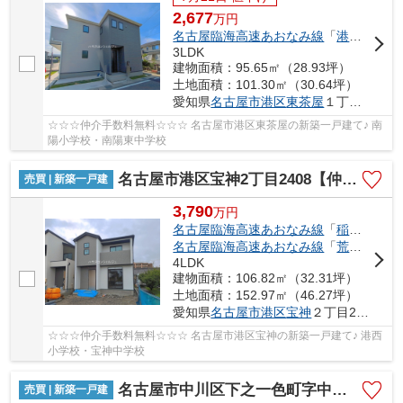
2,677
万
円
名古屋臨海高速あおなみ線
「
港北
」駅 徒
3LDK
建物面積：95.65㎡（28.93坪）
土地面積：101.30㎡（30.64坪）
愛知県
名古屋市港区
東茶屋
１丁目494
☆☆☆仲介手数料無料☆☆☆ 名古屋市港区東茶屋の新築一戸建て♪ 南
陽小学校・南陽東中学校
名古屋市港区宝神2丁目2408【仲介手数料無料】新築一戸建て 3号棟
売買 | 新築一戸建
3,790
万
円
名古屋臨海高速あおなみ線
「
稲永
」駅 徒
名古屋臨海高速あおなみ線
「
荒子川公園
4LDK
建物面積：106.82㎡（32.31坪）
土地面積：152.97㎡（46.27坪）
愛知県
名古屋市港区
宝神
２丁目2408-1
☆☆☆仲介手数料無料☆☆☆ 名古屋市港区宝神の新築一戸建て♪ 港西
小学校・宝神中学校
名古屋市中川区下之一色町字中ノ切26【仲介手数料無料】新築一戸建て 1号棟
売買 | 新築一戸建