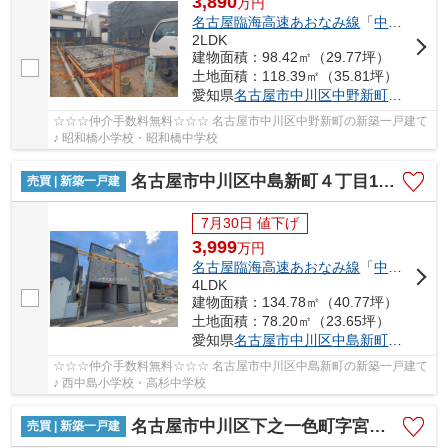
3,890
万
円
名古屋臨海高速あおなみ線
「
中島
」駅 徒
2LDK
建物面積：98.42㎡（29.77坪）
土地面積：118.39㎡（35.81坪）
愛知県
名古屋市中川区
中野新町
６丁目8-
☆☆☆仲介手数料無料☆☆☆ 名古屋市中川区中野新町の新築一戸建て
♪ 昭和橋小学校・昭和橋中学校
名古屋市中川区中島新町４丁目1011【仲介手数料無料】新築一戸建て 1号棟
売買 | 新築一戸建
7月30日 値下げ
3,999
万
円
名古屋臨海高速あおなみ線
「
中島
」駅 徒
4LDK
建物面積：134.78㎡（40.77坪）
土地面積：78.20㎡（23.65坪）
愛知県
名古屋市中川区
中島新町
４丁目10
☆☆☆仲介手数料無料☆☆☆ 名古屋市中川区中島新町の新築一戸建て
♪ 西中島小学校・高杉中学校
名古屋市中川区下之一色町字宮分168【仲介手数料無料】新築一戸建て 1号棟
売買 | 新築一戸建