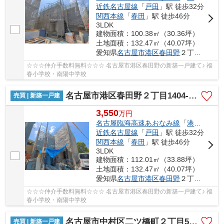
近鉄名古屋線
「
戸田
」駅 徒歩32分
関西本線
「
春田
」駅 徒歩46分
3LDK
建物面積：100.38㎡（30.36坪）
土地面積：132.47㎡（40.07坪）
愛知県
名古屋市港区
春田野
２丁目1404-1
☆☆☆仲介手数料無料☆☆☆ 名古屋市港区春田野の新築一戸建て♪ 福
春小学校・南陽中学校
名古屋市港区春田野２丁目1404-1【仲介手数料無料】新築一戸建て 7号棟
売買 | 新築一戸建
3,550
万
円
名古屋臨海高速あおなみ線
「
港北
」駅 徒
近鉄名古屋線
「
戸田
」駅 徒歩32分
関西本線
「
春田
」駅 徒歩46分
3LDK
建物面積：112.01㎡（33.88坪）
土地面積：132.47㎡（40.07坪）
愛知県
名古屋市港区
春田野
２丁目1404-1
☆☆☆仲介手数料無料☆☆☆ 名古屋市港区春田野の新築一戸建て♪ 福
春小学校・南陽中学校
名古屋市中村区二ツ橋町２丁目53-1【仲介手数料無料】新築一戸建て
売買 | 新築一戸建