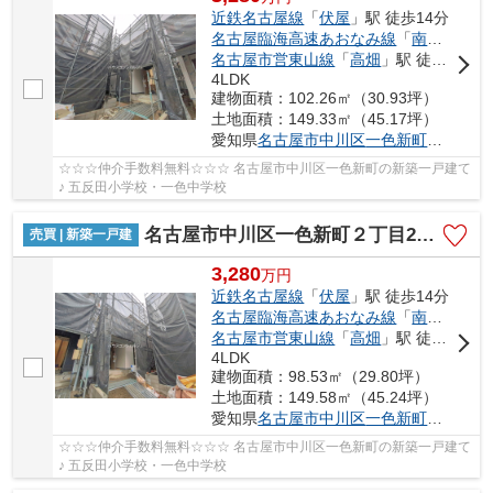
近鉄名古屋線
「
伏屋
」駅 徒歩14分
名古屋臨海高速あおなみ線
「
南荒子
」駅
名古屋市営東山線
「
高畑
」駅 徒歩42分
4LDK
建物面積：102.26㎡（30.93坪）
土地面積：149.33㎡（45.17坪）
愛知県
名古屋市中川区
一色新町
２丁目20
☆☆☆仲介手数料無料☆☆☆ 名古屋市中川区一色新町の新築一戸建て
♪ 五反田小学校・一色中学校
名古屋市中川区一色新町２丁目205【仲介手数料無料】新築一戸建て 3号棟
売買 | 新築一戸建
3,280
万
円
近鉄名古屋線
「
伏屋
」駅 徒歩14分
名古屋臨海高速あおなみ線
「
南荒子
」駅
名古屋市営東山線
「
高畑
」駅 徒歩42分
4LDK
建物面積：98.53㎡（29.80坪）
土地面積：149.58㎡（45.24坪）
愛知県
名古屋市中川区
一色新町
２丁目20
☆☆☆仲介手数料無料☆☆☆ 名古屋市中川区一色新町の新築一戸建て
♪ 五反田小学校・一色中学校