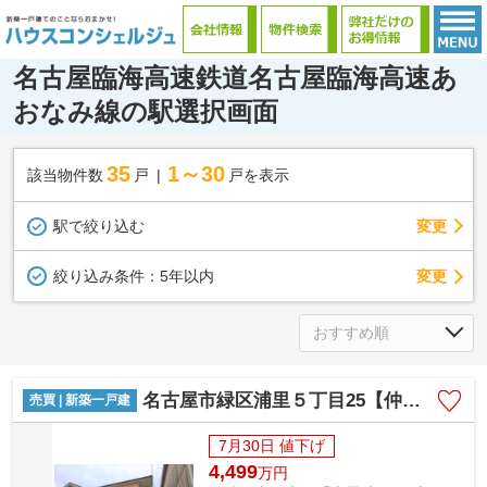
名古屋臨海高速鉄道名古屋臨海高速あ
おなみ線の駅選択画面
35
1～30
該当物件数
戸
戸を表示
駅で絞り込む
変更
変更
絞り込み条件：
5年以内
名古屋市緑区浦里５丁目25【仲介手数料無料】新築一戸建て 1号棟
売買 | 新築一戸建
7月30日 値下げ
4,499
万
円