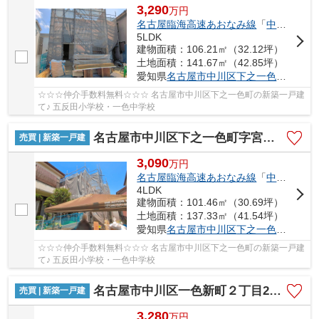
3,290
万
円
名古屋臨海高速あおなみ線
「
中島
」駅 徒
5LDK
建物面積：106.21㎡（32.12坪）
土地面積：141.67㎡（42.85坪）
愛知県
名古屋市中川区
下之一色町
字宮分1
☆☆☆仲介手数料無料☆☆☆ 名古屋市中川区下之一色町の新築一戸建
て♪ 五反田小学校・一色中学校
名古屋市中川区下之一色町字宮分168【仲介手数料無料】新築一戸建て 2号棟
売買 | 新築一戸建
3,090
万
円
名古屋臨海高速あおなみ線
「
中島
」駅 徒
4LDK
建物面積：101.46㎡（30.69坪）
土地面積：137.33㎡（41.54坪）
愛知県
名古屋市中川区
下之一色町
字宮分1
☆☆☆仲介手数料無料☆☆☆ 名古屋市中川区下之一色町の新築一戸建
て♪ 五反田小学校・一色中学校
名古屋市中川区一色新町２丁目205【仲介手数料無料】新築一戸建て 2号棟
売買 | 新築一戸建
3,280
万
円