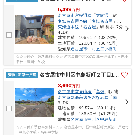
6,499
万
円
名古屋市営桜通線
「
太閤通
」駅 徒歩7分
名鉄名古屋本線
「
名鉄名古屋
」駅 徒歩17分
東海道本線
「
名古屋
」駅 徒歩17分
4LDK
建物面積：106.61㎡（32.24坪）
土地面積：120.64㎡（36.49坪）
愛知県
名古屋市中村区
二ツ橋町
２丁目53
☆☆☆仲介手数料無料☆☆☆ 名古屋市中村区の新築一戸建て♪ 日吉小
学校・豊国中学校
名古屋市中川区中島新町２丁目1401【仲介手数料無料】新築一戸建て 5号棟
売買 | 新築一戸建
3,690
万
円
名古屋市営東山線
「
高畑
」駅 徒歩18分
名古屋臨海高速あおなみ線
「
南荒子
」駅
3LDK
建物面積：99.57㎡（30.11坪）
土地面積：136.50㎡（41.29坪）
愛知県
名古屋市中川区
中島新町
２丁目14
☆☆☆仲介手数料無料☆☆☆ 名古屋市中川区中島新町の新築一戸建て
♪ 中島小学校・高杉中学校