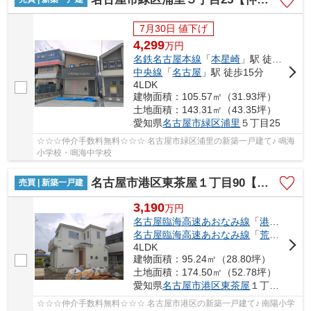
7月30日 値下げ
4,299
万
円
名鉄名古屋本線
「
本星崎
」駅 徒歩10分
中央線
「
名古屋
」駅 徒歩15分
4LDK
建物面積：105.57㎡（31.93坪）
土地面積：143.31㎡（43.35坪）
愛知県
名古屋市緑区
浦里
５丁目25
☆☆☆仲介手数料無料☆☆☆ 名古屋市緑区浦里の新築一戸建て♪ 鳴海
小学校・鳴海中学校
名古屋市港区東茶屋１丁目90【仲介手数料無料】新築一戸建て
売買 | 新築一戸建
3,190
万
円
名古屋臨海高速あおなみ線
「
港北
」駅 徒
名古屋臨海高速あおなみ線
「
荒子川公園
4LDK
建物面積：95.24㎡（28.80坪）
土地面積：174.50㎡（52.78坪）
愛知県
名古屋市港区
東茶屋
１丁目90
☆☆☆仲介手数料無料☆☆☆ 名古屋市港区の新築一戸建て♪ 南陽小学