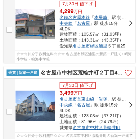
7月30日 値下げ
4,299
万
円
名鉄名古屋本線
「
本星崎
」駅 徒歩10分
中央線
「
名古屋
」駅 徒歩15分
4LDK
建物面積：105.57㎡（31.93坪）
土地面積：143.31㎡（43.35坪）
愛知県
名古屋市緑区
浦里
５丁目25
☆☆☆仲介手数料無料☆☆☆ 名古屋市緑区浦里の新築一戸建て♪ 鳴海
小学校・鳴海中学校
名古屋市中村区荒輪井町２丁目40-1【仲介手数料無料】新築一戸建て 1号棟
売買 | 新築一戸建
7月30日 値下げ
3,499
万
円
名古屋市営東山線
「
岩塚
」駅 徒歩24分
中央線
「
名古屋
」駅 徒歩15分
4LDK
建物面積：123.03㎡（37.21坪）
土地面積：81.96㎡（24.79坪）
愛知県
名古屋市中村区
荒輪井町
２丁目40
☆☆☆仲介手数料無料☆☆☆ 名古屋市中村区荒輪井町の新築一戸建て