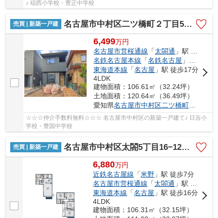
♪ 稲西小学校・豊正中学校
名古屋市中村区二ツ橋町２丁目53-1【仲介手数料無料】新築一戸建て
売買 | 新築一戸建
6,499
万
円
名古屋市営桜通線
「
太閤通
」駅 徒歩7分
名鉄名古屋本線
「
名鉄名古屋
」駅 徒歩17分
東海道本線
「
名古屋
」駅 徒歩17分
4LDK
建物面積：106.61㎡（32.24坪）
土地面積：120.64㎡（36.49坪）
愛知県
名古屋市中村区
二ツ橋町
２丁目53
☆☆☆仲介手数料無料☆☆☆ 名古屋市中村区の新築一戸建て♪ 日吉小
学校・豊国中学校
名古屋市中村区太閤5丁目16−12【仲介手数料無料】新築一戸建て
売買 | 新築一戸建
6,880
万
円
近鉄名古屋線
「
米野
」駅 徒歩7分
名古屋市営桜通線
「
太閤通
」駅 徒歩10分
東海道本線
「
名古屋
」駅 徒歩16分
4LDK
建物面積：106.31㎡（32.15坪）