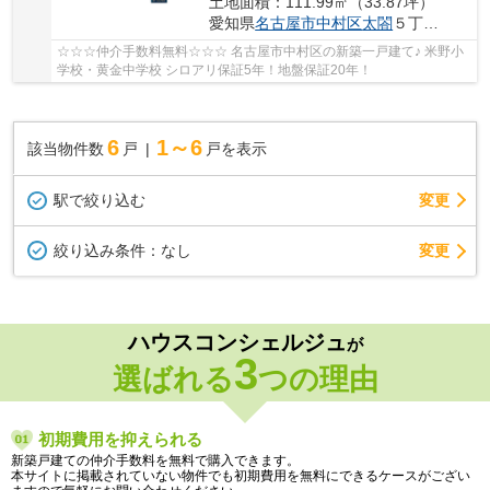
土地面積：111.99㎡（33.87坪）
愛知県
名古屋市中村区
太閤
５丁目16-12
☆☆☆仲介手数料無料☆☆☆ 名古屋市中村区の新築一戸建て♪ 米野小
学校・黄金中学校 シロアリ保証5年！地盤保証20年！
6
1～6
該当物件数
戸
戸を表示
駅で絞り込む
変更
変更
絞り込み条件：
なし
ハウスコンシェルジュ
が
3
選ばれる
つの理由
初期費用を抑えられる
新築戸建ての仲介手数料を無料で購入できます。
本サイトに掲載されていない物件でも初期費用を無料にできるケースがござい