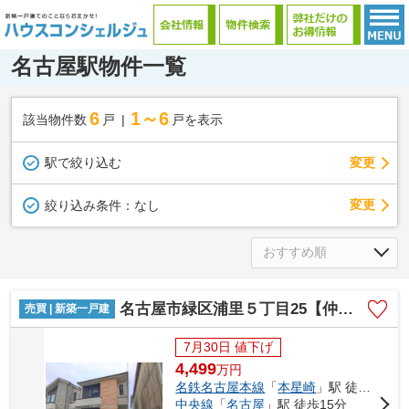
名古屋駅物件一覧
6
1～6
該当物件数
戸
戸を表示
駅で絞り込む
変更
変更
絞り込み条件：
なし
名古屋市緑区浦里５丁目25【仲介手数料無料】新築一戸建て 1号棟
売買 | 新築一戸建
7月30日 値下げ
4,499
万
円
名鉄名古屋本線
「
本星崎
」駅 徒歩10分
中央線
「
名古屋
」駅 徒歩15分