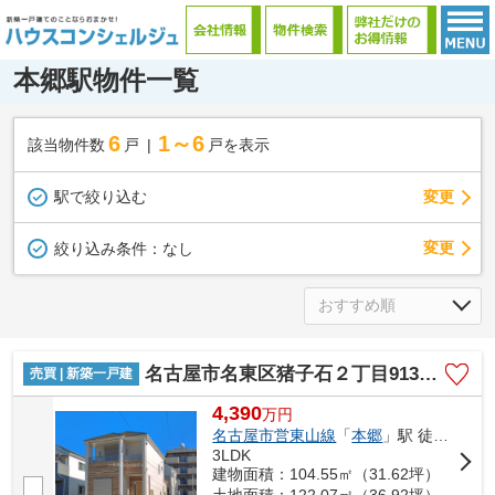
本郷駅物件一覧
6
1～6
該当物件数
戸
戸を表示
駅で絞り込む
変更
変更
絞り込み条件：
なし
名古屋市名東区猪子石２丁目913-3【仲介手数料無料】新築一戸建て B号棟
売買 | 新築一戸建
4,390
万
円
名古屋市営東山線
「
本郷
」駅 徒歩21分
3LDK
建物面積：104.55㎡（31.62坪）
土地面積：122.07㎡（36.92坪）