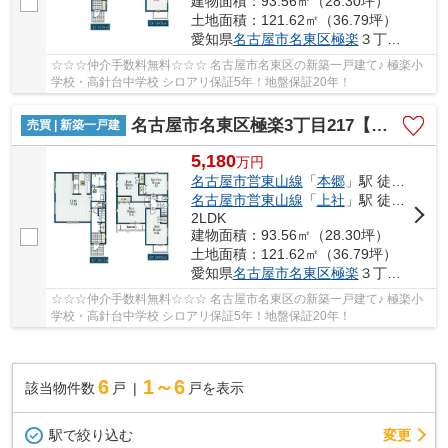
建物面積：93.56㎡（28.30坪）
土地面積：121.62㎡（36.79坪）
愛知県
名古屋市名東区
極楽
３丁目217
☆☆☆仲介手数料無料☆☆☆ 名古屋市名東区の新築一戸建て♪ 極楽小
学校・高針台中学校 シロアリ保証5年！地盤保証20年！
名古屋市名東区極楽3丁目217【仲介手数料無料】新築一戸建て 2号棟
売買 | 新築一戸建
5,180
万
円
名古屋市営東山線
「
本郷
」駅 徒歩35分
名古屋市営東山線
「
上社
」駅 徒歩38分
2LDK
建物面積：93.56㎡（28.30坪）
土地面積：121.62㎡（36.79坪）
愛知県
名古屋市名東区
極楽
３丁目217
☆☆☆仲介手数料無料☆☆☆ 名古屋市名東区の新築一戸建て♪ 極楽小
学校・高針台中学校 シロアリ保証5年！地盤保証20年！
6
1～6
該当物件数
戸
戸を表示
駅で絞り込む
変更