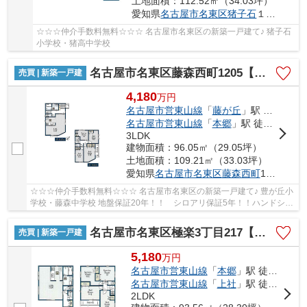
土地面積：112.52㎡（34.03坪）
愛知県
名古屋市名東区
猪子石
１丁目2104
☆☆☆仲介手数料無料☆☆☆ 名古屋市名東区の新築一戸建て♪ 猪子石
小学校・猪高中学校
名古屋市名東区藤森西町1205【仲介手数料無料】新築一戸建て 2号棟
売買 | 新築一戸建
4,180
万
円
名古屋市営東山線
「
藤が丘
」駅 徒歩20分
名古屋市営東山線
「
本郷
」駅 徒歩24分
3LDK
建物面積：96.05㎡（29.05坪）
土地面積：109.21㎡（33.03坪）
愛知県
名古屋市名東区
藤森西町
1205
☆☆☆仲介手数料無料☆☆☆ 名古屋市名東区の新築一戸建て♪ 豊が丘小
学校・藤森中学校 地盤保証20年！！ シロアリ保証5年！！ハンドシャ
ワー付き洗面台！
名古屋市名東区極楽3丁目217【仲介手数料無料】新築一戸建て 1号棟
売買 | 新築一戸建
5,180
万
円
名古屋市営東山線
「
本郷
」駅 徒歩35分
名古屋市営東山線
「
上社
」駅 徒歩38分
2LDK