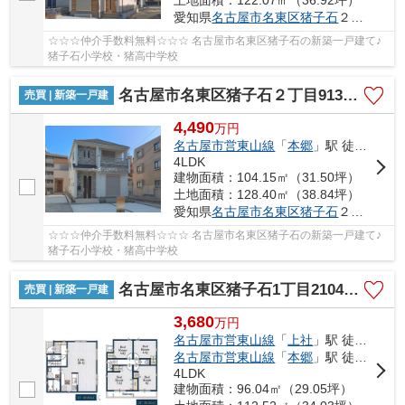
愛知県
名古屋市名東区
猪子石
２丁目913-3
☆☆☆仲介手数料無料☆☆☆ 名古屋市名東区猪子石の新築一戸建て♪
猪子石小学校・猪高中学校
名古屋市名東区猪子石２丁目913-3【仲介手数料無料】新築一戸建て E号棟
売買 | 新築一戸建
4,490
万
円
名古屋市営東山線
「
本郷
」駅 徒歩21分
4LDK
建物面積：104.15㎡（31.50坪）
土地面積：128.40㎡（38.84坪）
愛知県
名古屋市名東区
猪子石
２丁目913-3
☆☆☆仲介手数料無料☆☆☆ 名古屋市名東区猪子石の新築一戸建て♪
猪子石小学校・猪高中学校
名古屋市名東区猪子石1丁目2104【仲介手数料無料】新築一戸建て 2号棟
売買 | 新築一戸建
3,680
万
円
名古屋市営東山線
「
上社
」駅 徒歩24分
名古屋市営東山線
「
本郷
」駅 徒歩28分
4LDK
建物面積：96.04㎡（29.05坪）