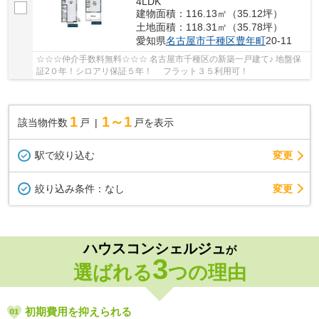
4LDK
建物面積：116.13㎡（35.12坪）
土地面積：118.31㎡（35.78坪）
愛知県
名古屋市千種区
豊年町
20-11
☆☆☆仲介手数料無料☆☆☆ 名古屋市千種区の新築一戸建て♪ 地盤保
証2０年！シロアリ保証５年！ フラット３５利用可！
1
1～1
該当物件数
戸
戸を表示
駅で絞り込む
変更
変更
絞り込み条件：
なし
ハウスコンシェルジュ
が
3
選ばれる
つの理由
初期費用を抑えられる