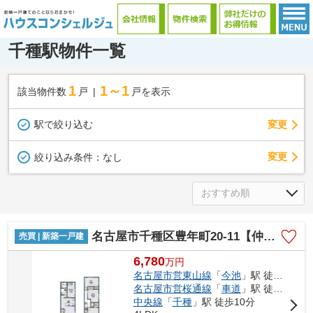
千種駅物件一覧
1
1～1
該当物件数
戸
戸を表示
駅で絞り込む
変更
変更
絞り込み条件：
なし
名古屋市千種区豊年町20-11【仲介手数料無料】新築一戸建て
売買 | 新築一戸建
6,780
万
円
名古屋市営東山線
「
今池
」駅 徒歩10分
名古屋市営桜通線
「
車道
」駅 徒歩10分
中央線
「
千種
」駅 徒歩10分