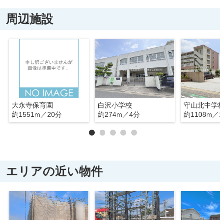
周辺施設
大永寺保育園
白沢小学校
守山北中学
約1551m／20分
約274m／4分
約1108m／
エリアの近い物件