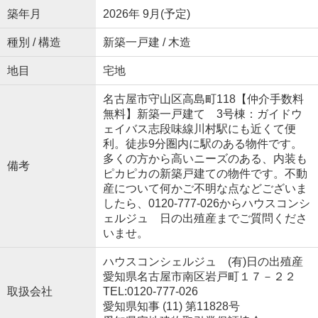
築年月
2026年 9月(予定)
種別 / 構造
新築一戸建 / 木造
地目
宅地
名古屋市守山区高島町118【仲介手数料
無料】新築一戸建て 3号棟：ガイドウ
ェイバス志段味線川村駅にも近くて便
利。徒歩9分圏内に駅のある物件です。
多くの方から高いニーズのある、内装も
備考
ピカピカの新築戸建ての物件です。不動
産について何かご不明な点などございま
したら、0120-777-026からハウスコンシ
ェルジュ 日の出殖産までご質問くださ
いませ。
ハウスコンシェルジュ (有)日の出殖産
愛知県名古屋市南区岩戸町１７－２２
取扱会社
TEL:0120-777-026
愛知県知事 (11) 第11828号