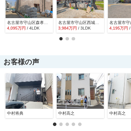
名古屋市守山区森孝２丁目136【仲介手数料無料】新築一戸建て 2号棟
名古屋市守山区西城１丁目3-21【仲介手数料無料】新築一戸建て 6号棟
4,095
万
円
/ 4LDK
3,984
万
円
/ 3LDK
4,195
万
円
お客様の声
中村将典
中村高之
中村高之