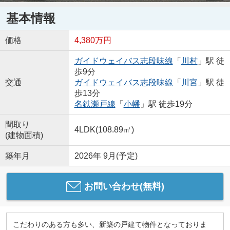
基本情報
価格
4,380万円
ガイドウェイバス志段味線
「
川村
」駅 徒
歩9分
交通
ガイドウェイバス志段味線
「
川宮
」駅 徒
歩13分
名鉄瀬戸線
「
小幡
」駅 徒歩19分
間取り
4LDK(108.89㎡)
(建物面積)
築年月
2026年 9月(予定)
お問い合わせ(無料)
こだわりのある方も多い、新築の戸建て物件となっておりま