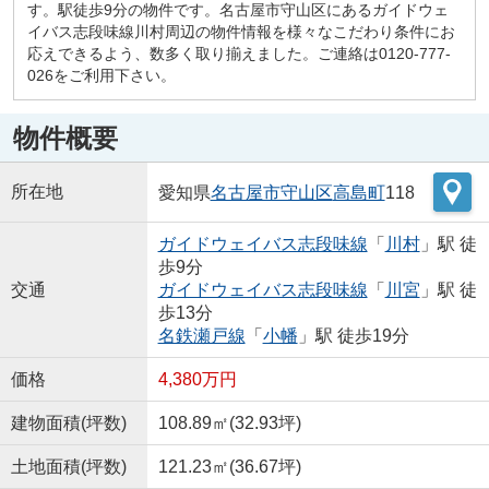
す。駅徒歩9分の物件です。名古屋市守山区にあるガイドウェ
イバス志段味線川村周辺の物件情報を様々なこだわり条件にお
応えできるよう、数多く取り揃えました。ご連絡は0120-777-
026をご利用下さい。
物件概要
所在地
愛知県
名古屋市守山区
高島町
118
ガイドウェイバス志段味線
「
川村
」駅 徒
歩9分
交通
ガイドウェイバス志段味線
「
川宮
」駅 徒
歩13分
名鉄瀬戸線
「
小幡
」駅 徒歩19分
価格
4,380万円
建物面積(坪数)
108.89㎡(32.93坪)
土地面積(坪数)
121.23㎡(36.67坪)