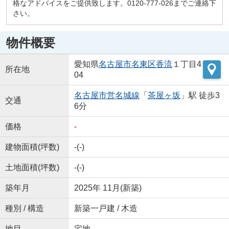
格なアドバイスをご提供致します。0120-777-026までご連絡下
さい。
物件概要
愛知県
名古屋市名東区
香流
１丁目4
所在地
04
名古屋市営名城線
「
茶屋ヶ坂
」駅 徒歩3
交通
6分
価格
-
建物面積(坪数)
-(-)
土地面積(坪数)
-(-)
築年月
2025年 11月(新築)
種別 / 構造
新築一戸建 / 木造
地目
宅地