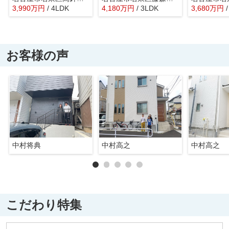
3,990
万
円
/ 4LDK
4,180
万
円
/ 3LDK
3,680
万
円
お客様の声
中村将典
中村高之
中村高之
こだわり特集