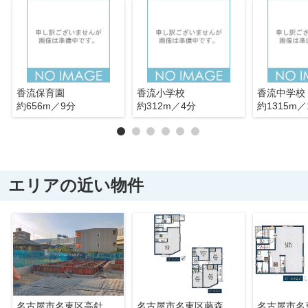
香流保育園
香流小学校
香流中学校
約656m／9分
約312m／4分
約1315m／
エリアの近い物件
名古屋市名東区高針原２丁目707【仲介手数料無料】新築一戸建て
名古屋市名東区藤森西町1205【仲介手数料無料】新築一戸建て 2号棟