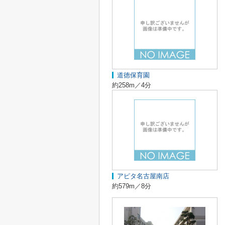
道徳保育園
約258m／4分
アピタ名古屋南店
約579m／8分