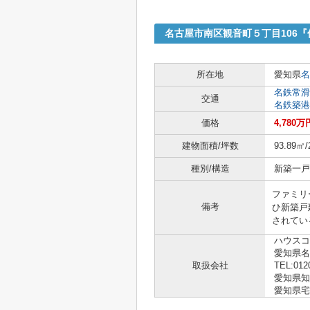
名古屋市南区観音町５丁目106
所在地
愛知県
名
名鉄常滑
交通
名鉄築港
価格
4,780万
建物面積/坪数
93.89㎡/
種別/構造
新築一戸建
ファミリ
備考
ひ新築戸
されてい
ハウスコ
愛知県
取扱会社
TEL:012
愛知県知事 
愛知県宅