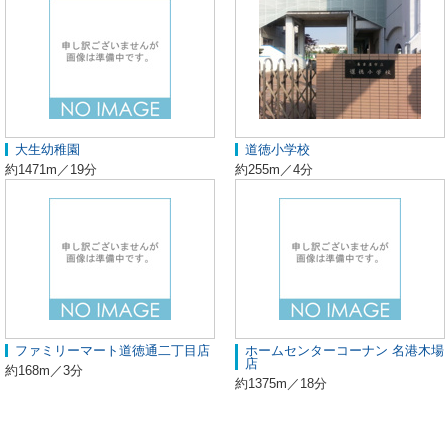
大生幼稚園
道徳小学校
約1471m／19分
約255m／4分
ファミリーマート道徳通二丁目店
ホームセンターコーナン 名港木場
店
約168m／3分
約1375m／18分