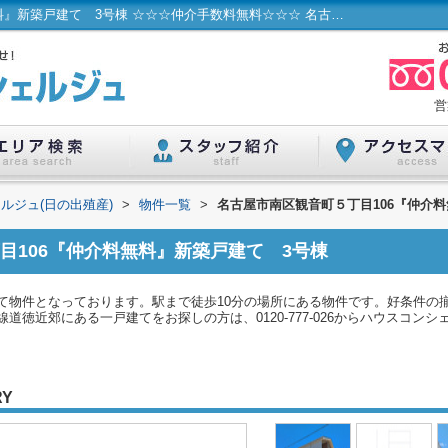
名古屋市南区観音町５丁目106『仲介料無料』新築戸建て 3号棟 ☆☆☆仲介手数料無料☆☆☆ 名古屋市...／ハウスコンシェルジュ(日の出殖産)
営
ルジュ(日の出殖産)
>
物件一覧
>
名古屋市南区観音町５丁目106『仲介
目106『仲介料無料』新築戸建て 3号棟
て物件となっております。駅まで徒歩10分の場所にある物件です。好条件の
道徳近郊にある一戸建てをお探しの方は、0120-777-026からハウスコン
RY