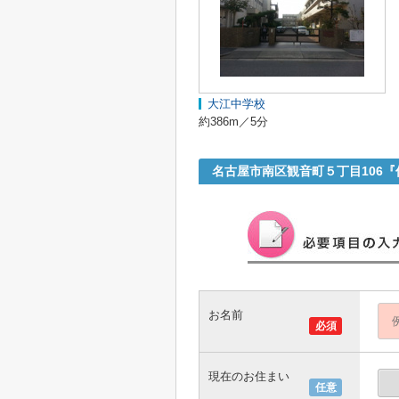
大江中学校
約386m／5分
名古屋市南区観音町５丁目106
お名前
必須
現在のお住まい
任意