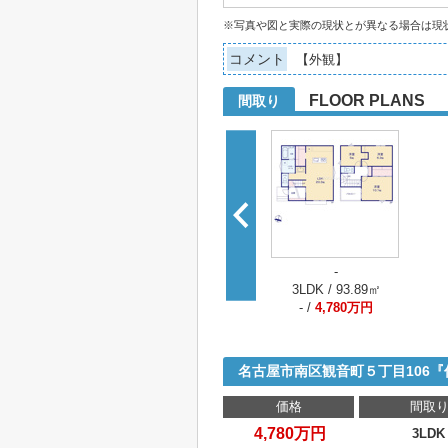
※写真や図と実際の現状とが異なる場合は現
コメント
【外観】
FLOOR PLANS
間取り
-
3LDK / 93.89㎡
- /
4,780万円
名古屋市南区観音町５丁目106
価格
間取
4,780万円
3LDK