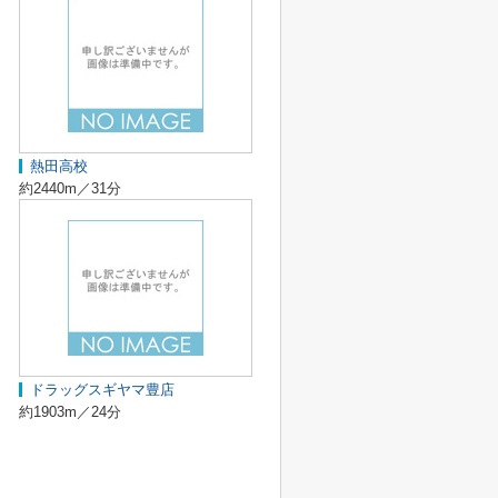
熱田高校
約2440m／31分
ドラッグスギヤマ豊店
約1903m／24分