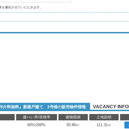
状を優先させていただきます。
VACANCY INFO
『仲介料無料』新築戸建て 3号棟の販売物件情報
り
建ぺい率/容積率
建物面積
土地面積
60%/200%
93.89㎡
111.31㎡