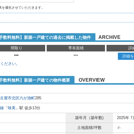
状を優先させていただきます。
ARCHIVE
介手数料無料】新築一戸建ての過去に掲載した物件
間取り
専有面積
詳
***
***
詳細を
せください。
OVERVIEW
介手数料無料】新築一戸建ての物件概要
古屋市北区
六が池町
285
線
「
味美
」駅 徒歩13分
築年月（築年数)
2025年 7
土地面積/坪数
-/-