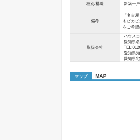
種別/構造
新築一戸建
「名古屋
備考
もピカピ
をご希望
ハウスコ
愛知県
取扱会社
TEL:012
愛知県知事 
愛知県宅
MAP
マップ