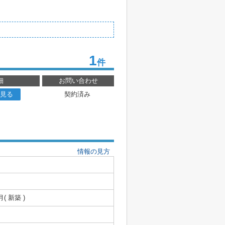
1
件
細
お問い合わせ
見る
契約済み
情報の見方
月( 新築 )