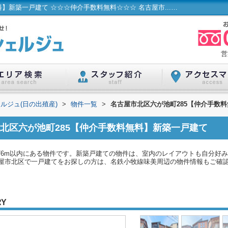
名古屋市北区六が池町285【仲介手数料無料】新築一戸建て ☆☆☆仲介手数料無料☆☆☆ 名古屋市...／ハウスコンシェルジュ(日の出殖産)
営
ルジュ(日の出殖産)
>
物件一覧
>
名古屋市北区六が池町285【仲介手数
北区六が池町285【仲介手数料無料】新築一戸建て
76m以内にある物件です。新築戸建ての物件は、室内のレイアウトも自分好み
市北区で一戸建てをお探しの方は、名鉄小牧線味美周辺の物件情報もご確認下さい。
RY