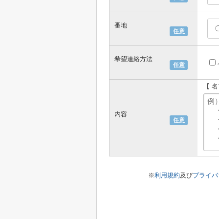
番地
任意
希望連絡方法
任意
【 
内容
任意
※
利用規約
及び
プライバ