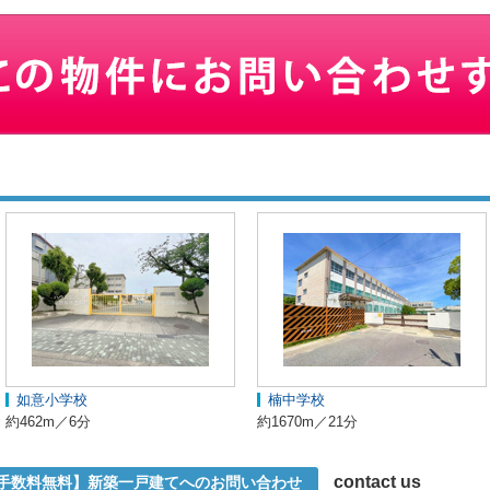
如意小学校
楠中学校
約462m／6分
約1670m／21分
contact us
介手数料無料】新築一戸建てへのお問い合わせ