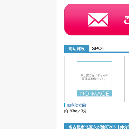
SPOT
周辺施設
如意幼稚園
約193m／3分
名古屋市北区六が池町285【仲