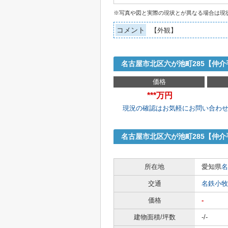
※写真や図と実際の現状とが異なる場合は現
コメント
【外観】
名古屋市北区六が池町285【仲
価格
***万円
現況の確認はお気軽にお問い合わ
名古屋市北区六が池町285【仲
所在地
愛知県
名
交通
名鉄小牧
価格
-
建物面積/坪数
-/-