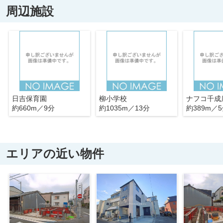
周辺施設
日吉保育園
柳小学校
ナフコ千成
約660m／9分
約1035m／13分
約389m／
エリアの近い物件