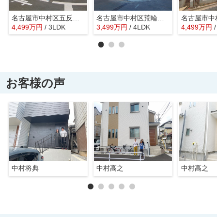
名古屋市中村区五反城町６丁目29【仲介手数料無料】新築一戸建て 1号棟
名古屋市中村区荒輪井町２丁目40-1【仲介手数料無料】新築一戸建て 1号棟
4,499
万
円
/ 3LDK
3,499
万
円
/ 4LDK
4,499
万
円
お客様の声
中村将典
中村高之
中村高之