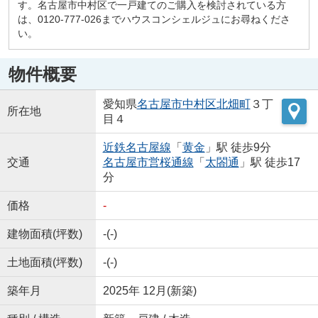
す。名古屋市中村区で一戸建てのご購入を検討されている方
は、0120-777-026までハウスコンシェルジュにお尋ねくださ
い。
物件概要
愛知県
名古屋市中村区
北畑町
３丁
所在地
目４
近鉄名古屋線
「
黄金
」駅 徒歩9分
交通
名古屋市営桜通線
「
太閤通
」駅 徒歩17
分
価格
-
建物面積(坪数)
-(-)
土地面積(坪数)
-(-)
築年月
2025年 12月(新築)