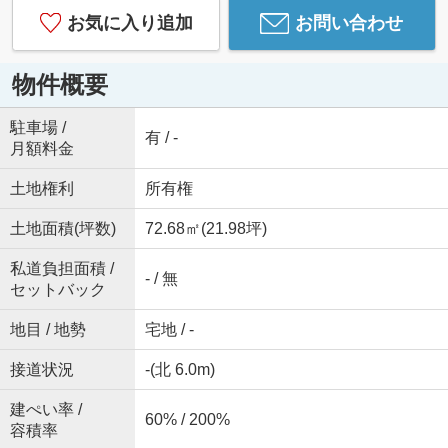
お気に入り追加
お問い合わせ
物件概要
駐車場 /
有 / -
月額料金
土地権利
所有権
土地面積(坪数)
72.68㎡(21.98坪)
私道負担面積 /
- / 無
セットバック
地目 / 地勢
宅地 / -
接道状況
-(北 6.0m)
建ぺい率 /
60% / 200%
容積率