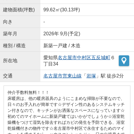
建物面積(坪数)
99.62㎡(30.13坪)
向き
-
築年月
2026年 9月(予定)
種別 / 構造
新築一戸建 / 木造
愛知県
名古屋市中村区
五反城町
６
所在地
丁目34
交通
名古屋市営東山線
「
岩塚
」駅 徒歩2分
仲介手数料無料！！！
床暖房は、他の暖房器具のようにこまめな掃除が不要なので、
日々のお手入れが簡単です☆デザイン性のあるシステムキッチ
ン付きなので、キッチンがお洒落なスペースになっています☆
初めてのマイホームに新築戸建てはいかがでしょうか☆浴室乾
燥機をつけて湿気を除去すればカビの発生を予防できる、浴室
乾燥機付きの物件です☆名古屋市中村区で永住するためのマイ