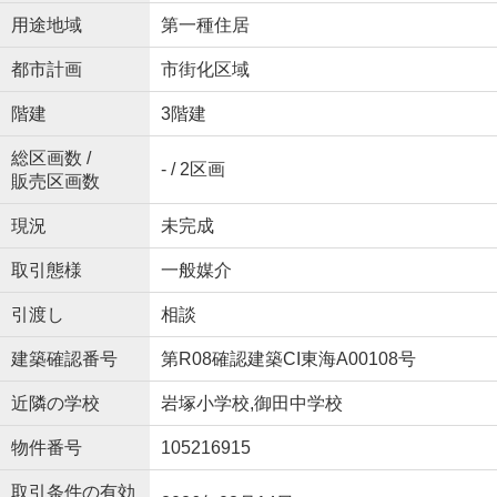
用途地域
第一種住居
都市計画
市街化区域
階建
3階建
総区画数 /
- / 2区画
販売区画数
現況
未完成
取引態様
一般媒介
引渡し
相談
建築確認番号
第R08確認建築CI東海A00108号
近隣の学校
岩塚小学校,御田中学校
物件番号
105216915
取引条件の有効