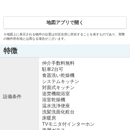
地図アプリで開く
※地図上に表示される物件の位置は付近住所に所在することを表すものであり、実際
の物件所在地とは異なる場合がございます。
特徴
仲介手数料無料
駐車2台可
食器洗い乾燥機
システムキッチン
対面式キッチン
追焚機能浴室
設備条件
浴室乾燥機
温水洗浄便座
洗髪洗面化粧台
床暖房
TVモニタ付インターホン