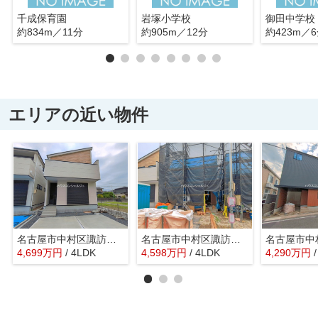
千成保育園
岩塚小学校
御田中学校
約834m／11分
約905m／12分
約423m／
エリアの近い物件
名古屋市中村区諏訪町２丁目5【仲介手数料無料】新築一戸建て 3号棟
名古屋市中村区諏訪町２丁目84【仲介手数料無料】新築一戸建て 1号棟
4,699
万
円
/ 4LDK
4,598
万
円
/ 4LDK
4,290
万
円