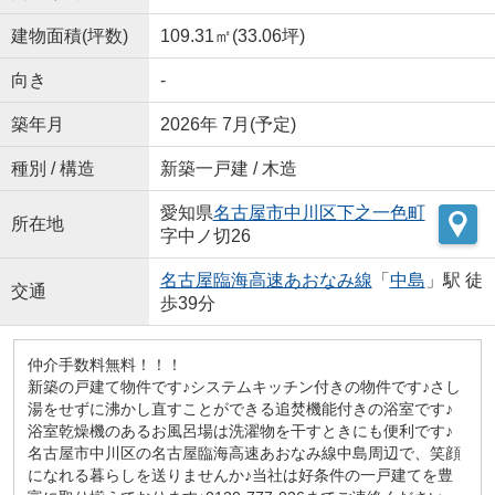
建物面積(坪数)
109.31㎡(33.06坪)
向き
-
築年月
2026年 7月(予定)
種別 / 構造
新築一戸建 / 木造
愛知県
名古屋市中川区
下之一色町
所在地
字中ノ切26
名古屋臨海高速あおなみ線
「
中島
」駅 徒
交通
歩39分
仲介手数料無料！！！
新築の戸建て物件です♪システムキッチン付きの物件です♪さし
湯をせずに沸かし直すことができる追焚機能付きの浴室です♪
浴室乾燥機のあるお風呂場は洗濯物を干すときにも便利です♪
名古屋市中川区の名古屋臨海高速あおなみ線中島周辺で、笑顔
になれる暮らしを送りませんか♪当社は好条件の一戸建てを豊