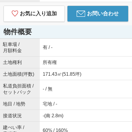
お気に入り追加
お問い合わせ
物件概要
駐車場 /
有 / -
月額料金
土地権利
所有権
土地面積(坪数)
171.43㎡(51.85坪)
私道負担面積 /
- / 無
セットバック
地目 / 地勢
宅地 / -
接道状況
-(南 2.8m)
建ぺい率 /
60% / 160%