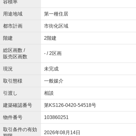
容積率
用途地域
第一種住居
都市計画
市街化区域
階建
2階建
総区画数 /
- / 2区画
販売区画数
現況
未完成
取引態様
一般媒介
引渡し
相談
建築確認番号
第KS126-0420-54518号
物件番号
103860251
取引条件の有効
2026年08月14日
期限