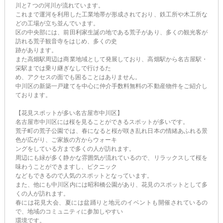
川と7 つの河川が流れています。
これまで運河を利用した工業地帯が形成されており、鉄工所や木工所な
どの工場が立ち並んでいます。
区の中央部には、前田利家生誕の地である荒子があり、多くの観光客が
訪れる荒子観音寺をはじめ、多くの史
跡があります。
また高畑駅周辺は商業地域として発展しており、高畑駅から名古屋駅・
栄駅までは乗り継ぎなしで行けるた
め、アクセスの面でも困ることはありません。
中川区の新築一戸建てを中心に仲介手数料無料の不動産物件をご紹介し
ております。
【花見スポットが多い名古屋市中川区】
名古屋市中川区には桜を見ることができるスポットが多いです。
荒子町の荒子公園では、春になると桜が咲き乱れ日本の情緒あふれる景
色が広がり、ご家族の方からウォーキ
ングをしている方まで多くの人が訪れます。
周辺にも緑が多く静かな雰囲気が流れているので、リラックスして桜を
味わうことができますし、ピクニック
などもできるので人気のスポットとなっています。
また、他にも中川区内には昭和橋公園があり、花見のスポットとして多
くの人が訪れます。
春には花見大会、夏には盆踊りと地元のイベントも開催されているの
で、地域のコミュニティに参加しやすい
環境です。