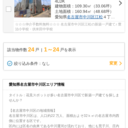
4LDK
建物面積：109.30㎡（33.06坪）
土地面積：160.94㎡（48.68坪）
愛知県
名古屋市中川区
江松
４丁目704
☆☆☆仲介手数料無料☆☆☆ 名古屋市中川区江松の新築一戸建て♪ 豊
治小学校・供米田中学校
24
1～24
該当物件数
戸
戸を表示
変更
絞り込み条件：
なし
愛知県名古屋市中川区エリア情報
タイトル：花見スポットが多い名古屋市中川区で新築一戸建てを探しま
せんか？
【名古屋市中川区の地域情報】
名古屋市中川区は、人口約22 万人、面積およそ32ｋ㎡の名古屋市内西
側に位置する区です。
区内には区名の由来である中川運河が流れており、他にも荒子川、庄内