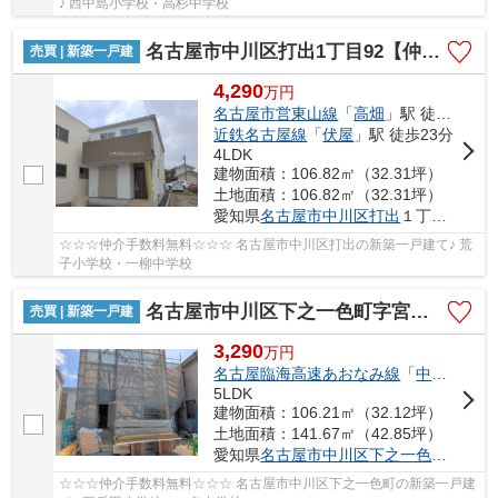
♪ 西中島小学校・高杉中学校
名古屋市中川区打出1丁目92【仲介手数料無料】新築一戸建て 2号棟
売買 | 新築一戸建
4,290
万
円
名古屋市営東山線
「
高畑
」駅 徒歩17分
近鉄名古屋線
「
伏屋
」駅 徒歩23分
4LDK
建物面積：106.82㎡（32.31坪）
土地面積：106.82㎡（32.31坪）
愛知県
名古屋市中川区
打出
１丁目92
☆☆☆仲介手数料無料☆☆☆ 名古屋市中川区打出の新築一戸建て♪ 荒
子小学校・一柳中学校
名古屋市中川区下之一色町字宮分168【仲介手数料無料】新築一戸建て 1号棟
売買 | 新築一戸建
3,290
万
円
名古屋臨海高速あおなみ線
「
中島
」駅 徒
5LDK
建物面積：106.21㎡（32.12坪）
土地面積：141.67㎡（42.85坪）
愛知県
名古屋市中川区
下之一色町
字宮分1
☆☆☆仲介手数料無料☆☆☆ 名古屋市中川区下之一色町の新築一戸建