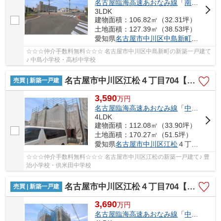
名古屋臨海高速あおなみ線
「
南荒子
」駅
3LDK
建物面積：106.82㎡（32.31坪）
土地面積：127.39㎡（38.53坪）
愛知県
名古屋市中川区
中島新町
２丁目14
☆☆☆仲介手数料無料☆☆☆ 名古屋市中川区中島新町の新築一戸建て
♪ 中島小学校・高杉中学校
名古屋市中川区江松４丁目704【仲介手数料無料】新築一戸建て 1号棟
売買 | 新築一戸建
3,590
万
円
名古屋臨海高速あおなみ線
「
中島
」駅 徒
4LDK
建物面積：112.08㎡（33.90坪）
土地面積：170.27㎡（51.5坪）
愛知県
名古屋市中川区
江松
４丁目704
☆☆☆仲介手数料無料☆☆☆ 名古屋市中川区江松の新築一戸建て♪ 豊
治小学校・供米田中学校
名古屋市中川区江松４丁目704【仲介手数料無料】新築一戸建て 2号棟
売買 | 新築一戸建
3,690
万
円
名古屋臨海高速あおなみ線
「
中島
」駅 徒