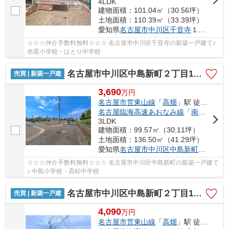
4LDK
建物面積：101.04㎡（30.56坪）
土地面積：110.39㎡（33.39坪）
愛知県
名古屋市中川区
千音寺
１丁目707
☆☆☆仲介手数料無料☆☆☆ 名古屋市中川区千音寺の新築一戸建て♪
赤星小学校・はとり中学校
名古屋市中川区中島新町２丁目1401【仲介手数料無料】新築一戸建て 5号棟
売買 | 新築一戸建
3,690
万
円
名古屋市営東山線
「
高畑
」駅 徒歩18分
名古屋臨海高速あおなみ線
「
南荒子
」駅
3LDK
建物面積：99.57㎡（30.11坪）
土地面積：136.50㎡（41.29坪）
愛知県
名古屋市中川区
中島新町
２丁目14
☆☆☆仲介手数料無料☆☆☆ 名古屋市中川区中島新町の新築一戸建て
♪ 中島小学校・高杉中学校
名古屋市中川区中島新町２丁目1401【仲介手数料無料】新築一戸建て 1号棟
売買 | 新築一戸建
4,090
万
円
名古屋市営東山線
「
高畑
」駅 徒歩18分