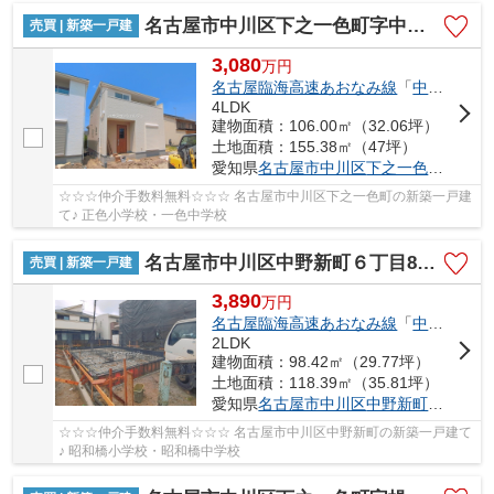
名古屋市中川区下之一色町字中ノ切26【仲介手数料無料】新築一戸建て 2号棟
売買 | 新築一戸建
3,080
万
円
名古屋臨海高速あおなみ線
「
中島
」駅 徒
4LDK
建物面積：106.00㎡（32.06坪）
土地面積：155.38㎡（47坪）
愛知県
名古屋市中川区
下之一色町
字中ノ
☆☆☆仲介手数料無料☆☆☆ 名古屋市中川区下之一色町の新築一戸建
て♪ 正色小学校・一色中学校
名古屋市中川区中野新町６丁目8-1【仲介手数料無料】新築一戸建て 2号棟
売買 | 新築一戸建
3,890
万
円
名古屋臨海高速あおなみ線
「
中島
」駅 徒
2LDK
建物面積：98.42㎡（29.77坪）
土地面積：118.39㎡（35.81坪）
愛知県
名古屋市中川区
中野新町
６丁目8-
☆☆☆仲介手数料無料☆☆☆ 名古屋市中川区中野新町の新築一戸建て
♪ 昭和橋小学校・昭和橋中学校