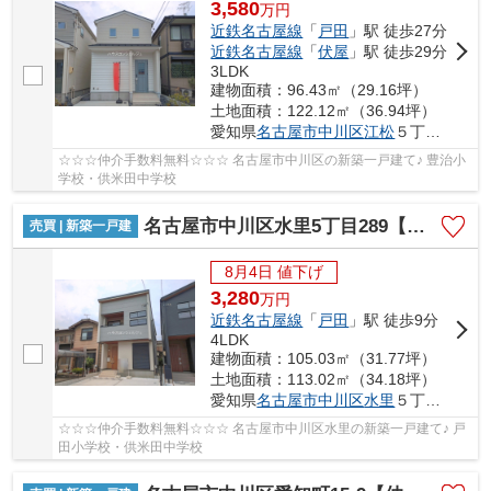
3,580
万
円
近鉄名古屋線
「
戸田
」駅 徒歩27分
近鉄名古屋線
「
伏屋
」駅 徒歩29分
3LDK
建物面積：96.43㎡（29.16坪）
土地面積：122.12㎡（36.94坪）
愛知県
名古屋市中川区
江松
５丁目320
☆☆☆仲介手数料無料☆☆☆ 名古屋市中川区の新築一戸建て♪ 豊治小
学校・供米田中学校
名古屋市中川区水里5丁目289【仲介手数料無料】新築一戸建て 1号棟
売買 | 新築一戸建
8月4日 値下げ
3,280
万
円
近鉄名古屋線
「
戸田
」駅 徒歩9分
4LDK
建物面積：105.03㎡（31.77坪）
土地面積：113.02㎡（34.18坪）
愛知県
名古屋市中川区
水里
５丁目289
☆☆☆仲介手数料無料☆☆☆ 名古屋市中川区水里の新築一戸建て♪ 戸
田小学校・供米田中学校