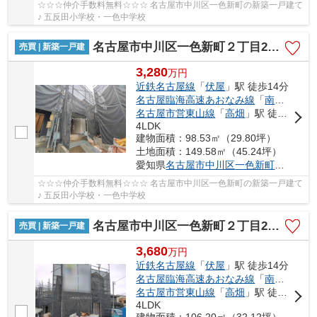
☆☆☆仲介手数料無料☆☆☆ 名古屋市中川区一色新町の新築一戸建て
♪ 五反田小学校・一色中学校
名古屋市中川区一色新町２丁目205【仲介手数料無料】新築一戸建て 3号棟
売買 | 新築一戸建
3,280
万
円
近鉄名古屋線
「
伏屋
」駅 徒歩14分
名古屋臨海高速あおなみ線
「
南荒子
」駅
名古屋市営東山線
「
高畑
」駅 徒歩42分
4LDK
建物面積：98.53㎡（29.80坪）
土地面積：149.58㎡（45.24坪）
愛知県
名古屋市中川区
一色新町
２丁目20
☆☆☆仲介手数料無料☆☆☆ 名古屋市中川区一色新町の新築一戸建て
♪ 五反田小学校・一色中学校
名古屋市中川区一色新町２丁目205【仲介手数料無料】新築一戸建て 4号棟
売買 | 新築一戸建
3,680
万
円
近鉄名古屋線
「
伏屋
」駅 徒歩14分
名古屋臨海高速あおなみ線
「
南荒子
」駅
名古屋市営東山線
「
高畑
」駅 徒歩42分
4LDK