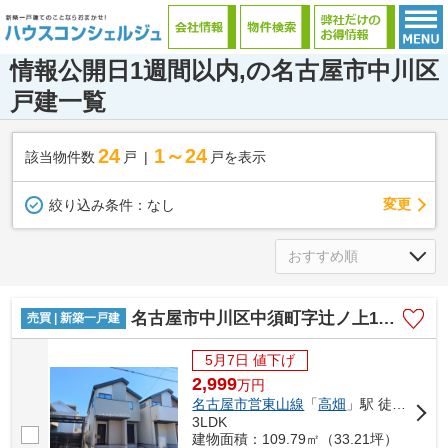
情報公開日1週間以内,の名古屋市中川区
戸建一覧
24
1～24
該当物件数
戸
戸を表示
変更
絞り込み条件：
なし
名古屋市中川区中須町字辻ノ上150-27【仲介手数料無料】新築一戸建て 1号棟
売買 | 新築一戸建
5月7日 値下げ
2,999
万
円
名古屋市営東山線
「
高畑
」駅 徒歩25分
3LDK
建物面積：109.79㎡（33.21坪）