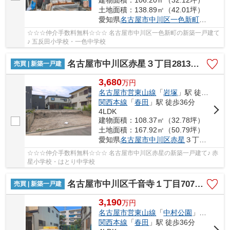
建物面積：106.20㎡（32.12坪）
土地面積：138.89㎡（42.01坪）
愛知県
名古屋市中川区
一色新町
２丁目20
☆☆☆仲介手数料無料☆☆☆ 名古屋市中川区一色新町の新築一戸建て
♪ 五反田小学校・一色中学校
名古屋市中川区赤星３丁目2813【仲介手数料無料】新築一戸建て 1号棟
売買 | 新築一戸建
3,680
万
円
名古屋市営東山線
「
岩塚
」駅 徒歩61分
関西本線
「
春田
」駅 徒歩36分
4LDK
建物面積：108.37㎡（32.78坪）
土地面積：167.92㎡（50.79坪）
愛知県
名古屋市中川区
赤星
３丁目2813
☆☆☆仲介手数料無料☆☆☆ 名古屋市中川区赤星の新築一戸建て♪ 赤
星小学校・はとり中学校
名古屋市中川区千音寺１丁目707【仲介手数料無料】新築一戸建て 1号棟
売買 | 新築一戸建
3,190
万
円
名古屋市営東山線
「
中村公園
」駅 徒歩55分
関西本線
「
春田
」駅 徒歩36分