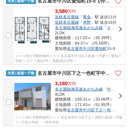
名古屋市中川区愛知町15-9【仲介手数料無料】新築一戸建て
売買 | 新築一戸建
3,580
万
円
近鉄名古屋線
「
黄金
」駅 徒歩11分
近鉄名古屋線
「
米野
」駅 徒歩16分
名古屋臨海高速あおなみ線
「
ささしまライブ
2LDK
建物面積：117.02㎡（35.39坪）
土地面積：84.57㎡（25.58坪）
愛知県
名古屋市中川区
愛知町
15-9
☆☆☆仲介手数料無料☆☆☆ 名古屋市中川区の新築一戸建て♪ 愛知小
学校 シロアリ保証5年！地盤保証20年！
名古屋市中川区下之一色町字中ノ切26【仲介手数料無料】新築一戸建て 1号棟
売買 | 新築一戸建
3,180
万
円
名古屋臨海高速あおなみ線
「
中島
」駅 徒
4LDK
建物面積：109.31㎡（33.06坪）
土地面積：171.43㎡（51.85坪）
愛知県
名古屋市中川区
下之一色町
字中ノ
☆☆☆仲介手数料無料☆☆☆ 名古屋市中川区下之一色町の新築一戸建
て♪ 正色小学校・一色中学校