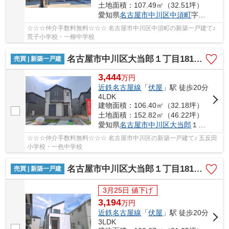
土地面積：107.49㎡（32.51坪）
愛知県
名古屋市中川区
中須町
字辻ノ上150-27
☆☆☆仲介手数料無料☆☆☆ 名古屋市中川区中須町の新築一戸建て♪
荒子小学校・一柳中学校
名古屋市中川区大当郎１丁目1815【仲介手数料無料】新築一戸建て
売買 | 新築一戸建
3,444
万
円
近鉄名古屋線
「
伏屋
」駅 徒歩20分
4LDK
建物面積：106.40㎡（32.18坪）
土地面積：152.82㎡（46.22坪）
愛知県
名古屋市中川区
大当郎
１丁目1815
☆☆☆仲介手数料無料☆☆☆ 名古屋市中川区の新築一戸建て♪ 五反田
小学校・一色中学校
名古屋市中川区大当郎１丁目1815【仲介手数料無料】新築一戸建て
売買 | 新築一戸建
3月25日 値下げ
3,194
万
円
近鉄名古屋線
「
伏屋
」駅 徒歩20分
3LDK