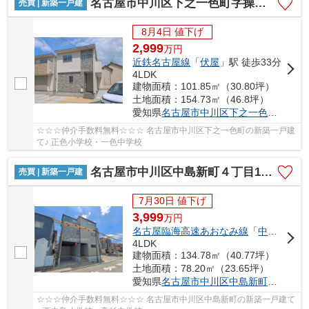
名古屋市中川区下之一色町字操出48【仲介手数料無料】新築一戸建て 2号棟
売買 | 新築一戸建
8月4日 値下げ
2,999
万
円
近鉄名古屋線
「
伏屋
」駅 徒歩33分
4LDK
建物面積：101.85㎡（30.80坪）
土地面積：154.73㎡（46.8坪）
愛知県
名古屋市中川区
下之一色町
字操出
☆☆☆仲介手数料無料☆☆☆ 名古屋市中川区下之一色町の新築一戸建
て♪ 正色小学校・一色中学校
名古屋市中川区中島新町４丁目1011【仲介手数料無料】新築一戸建て 1号棟
売買 | 新築一戸建
7月30日 値下げ
3,999
万
円
名古屋臨海高速あおなみ線
「
中島
」駅 徒
4LDK
建物面積：134.78㎡（40.77坪）
土地面積：78.20㎡（23.65坪）
愛知県
名古屋市中川区
中島新町
４丁目10
☆☆☆仲介手数料無料☆☆☆ 名古屋市中川区中島新町の新築一戸建て