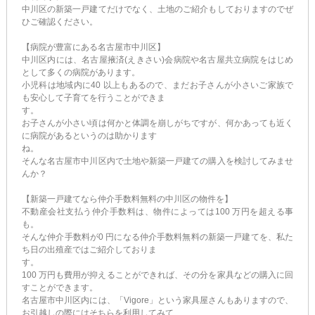
中川区の新築一戸建てだけでなく、土地のご紹介もしておりますのでぜ
ひご確認ください。
【病院が豊富にある名古屋市中川区】
中川区内には、名古屋掖済(えきさい)会病院や名古屋共立病院をはじめ
として多くの病院があります。
小児科は地域内に40 以上もあるので、まだお子さんが小さいご家族で
も安心して子育てを行うことができま
す。
お子さんが小さい頃は何かと体調を崩しがちですが、何かあっても近く
に病院があるというのは助かります
ね。
そんな名古屋市中川区内で土地や新築一戸建ての購入を検討してみませ
んか？
【新築一戸建てなら仲介手数料無料の中川区の物件を】
不動産会社支払う仲介手数料は、物件によっては100 万円を超える事
も。
そんな仲介手数料が0 円になる仲介手数料無料の新築一戸建てを、私た
ち日の出殖産ではご紹介しておりま
す。
100 万円も費用が抑えることができれば、その分を家具などの購入に回
すことができます。
名古屋市中川区内には、「Vigore」という家具屋さんもありますので、
お引越しの際にはそちらを利用してみて