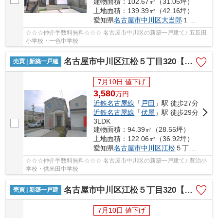
建物面積：102.67㎡（31.05坪）
土地面積：139.39㎡（42.16坪）
愛知県
名古屋市中川区
大当郎
１丁目1815
☆☆☆仲介手数料無料☆☆☆ 名古屋市中川区の新築一戸建て♪ 五反田
小学校・一色中学校
名古屋市中川区江松５丁目320【仲介手数料無料】新築一戸建て
売買 | 新築一戸建
7月10日 値下げ
3,580
万
円
近鉄名古屋線
「
戸田
」駅 徒歩27分
近鉄名古屋線
「
伏屋
」駅 徒歩29分
3LDK
建物面積：94.39㎡（28.55坪）
土地面積：122.06㎡（36.92坪）
愛知県
名古屋市中川区
江松
５丁目320
☆☆☆仲介手数料無料☆☆☆ 名古屋市中川区の新築一戸建て♪ 豊治小
学校・供米田中学校
名古屋市中川区江松５丁目320【仲介手数料無料】新築一戸建て
売買 | 新築一戸建
7月10日 値下げ