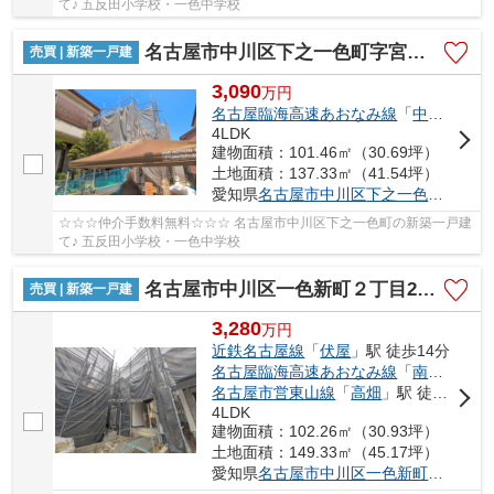
て♪ 五反田小学校・一色中学校
名古屋市中川区下之一色町字宮分168【仲介手数料無料】新築一戸建て 2号棟
売買 | 新築一戸建
3,090
万
円
名古屋臨海高速あおなみ線
「
中島
」駅 徒
4LDK
建物面積：101.46㎡（30.69坪）
土地面積：137.33㎡（41.54坪）
愛知県
名古屋市中川区
下之一色町
字宮分1
☆☆☆仲介手数料無料☆☆☆ 名古屋市中川区下之一色町の新築一戸建
て♪ 五反田小学校・一色中学校
名古屋市中川区一色新町２丁目205【仲介手数料無料】新築一戸建て 2号棟
売買 | 新築一戸建
3,280
万
円
近鉄名古屋線
「
伏屋
」駅 徒歩14分
名古屋臨海高速あおなみ線
「
南荒子
」駅
名古屋市営東山線
「
高畑
」駅 徒歩42分
4LDK
建物面積：102.26㎡（30.93坪）
土地面積：149.33㎡（45.17坪）
愛知県
名古屋市中川区
一色新町
２丁目20