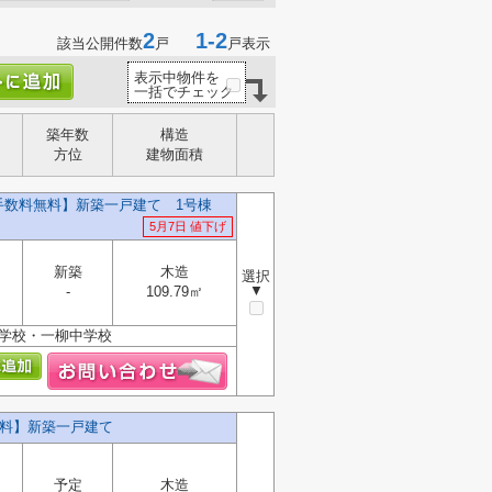
2
1-2
該当公開件数
戸
戸表示
表示中物件を
一括でチェック
築年数
構造
方位
建物面積
介手数料無料】新築一戸建て 1号棟
5月7日 値下げ
新築
木造
選択
▼
-
109.79㎡
小学校・一柳中学校
無料】新築一戸建て
予定
木造