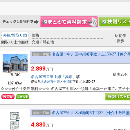
外観
/
間取り図
価格
駅徒歩
停歩
交通 / 所在地
間取り/土地面積
名古屋市中川区中須町字辻ノ上150-27【仲
新築一戸建
2,899
万円
徒歩25分
3LDK
名古屋市営東山線
「
高畑
」駅
愛知県
名古屋市中川区
中須町
字辻ノ上150-27
107.49㎡
☆☆☆仲介手数料無料☆☆☆ 名古屋市中川区中須町の新築一戸建て♪ 荒子
名古屋市中川区柳瀬町3丁目32【仲介手数料
新築一戸建
4,880
万円