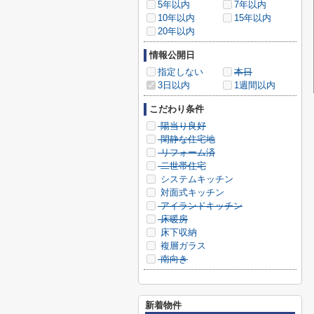
5年以内
7年以内
10年以内
15年以内
20年以内
情報公開日
指定しない
本日
3日以内
1週間以内
こだわり条件
陽当り良好
閑静な住宅地
リフォーム済
二世帯住宅
システムキッチン
対面式キッチン
アイランドキッチン
床暖房
床下収納
複層ガラス
南向き
新着物件