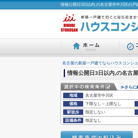
情報公開日3日以内,の名古屋市中川区の戸
名古屋の新築一戸建てならハウスコンシェ
情報公開日3日以内,の名古
≫さらに
地域
名古屋市中川区
価格
下限なし～上限なし
駅徒歩
指定しない
設備条件
指定なし