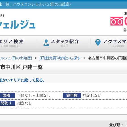
建一覧｜ハウスコンシェルジュ(日の出殖産)
営
ルジュ(日の出殖産)
>
(戸建(売買))地域から探す
>
名古屋市中川区の戸建(
屋市中川区 戸建一覧
細かいエリアに絞って見る。
面積
下限なし～上限なし
築年数
指定しない
間取り
指定なし
並び順：