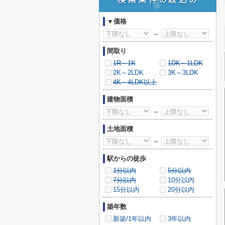
▼価格
～
間取り
1R～1K
1DK～1LDK
2K～2LDK
3K～3LDK
4K～4LDK以上
建物面積
～
土地面積
～
駅からの徒歩
1分以内
5分以内
7分以内
10分以内
15分以内
20分以内
築年数
新築/1年以内
3年以内