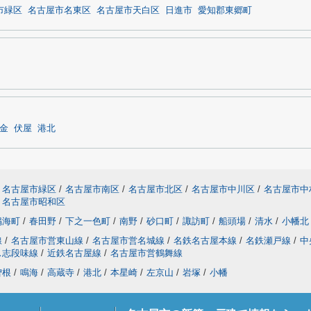
市緑区
名古屋市名東区
名古屋市天白区
日進市
愛知郡東郷町
金
伏屋
港北
名古屋市緑区
/
名古屋市南区
/
名古屋市北区
/
名古屋市中川区
/
名古屋市中
名古屋市昭和区
鳴海町
/
春田野
/
下之一色町
/
南野
/
砂口町
/
諏訪町
/
船頭場
/
清水
/
小幡北
線
/
名古屋市営東山線
/
名古屋市営名城線
/
名鉄名古屋本線
/
名鉄瀬戸線
/
中
ス志段味線
/
近鉄名古屋線
/
名古屋市営鶴舞線
曽根
/
鳴海
/
高蔵寺
/
港北
/
本星崎
/
左京山
/
岩塚
/
小幡