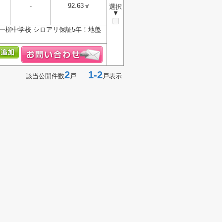
-
92.63㎡
選択
▼
一柳中学校 シロアリ保証5年！地盤
2
1-2
該当公開件数
戸
戸表示