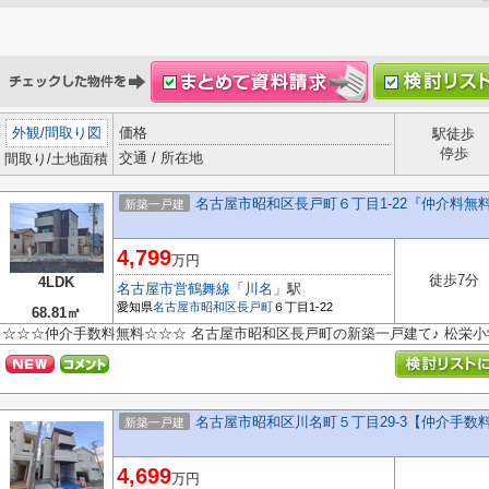
外観
/
間取り図
価格
駅徒歩
停歩
交通 / 所在地
間取り/土地面積
名古屋市昭和区長戸町６丁目1-22『仲介料無
新築一戸建
4,799
万円
徒歩7分
4LDK
名古屋市営鶴舞線
「
川名
」駅
愛知県
名古屋市昭和区
長戸町
６丁目1-22
68.81㎡
☆☆☆仲介手数料無料☆☆☆ 名古屋市昭和区長戸町の新築一戸建て♪ 松栄
名古屋市昭和区川名町５丁目29-3【仲介手数
新築一戸建
4,699
万円