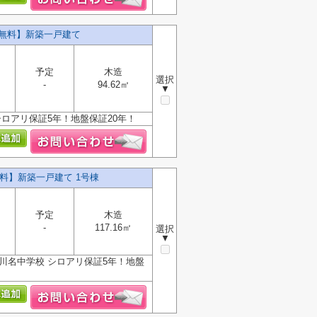
料無料】新築一戸建て
予定
木造
選択
-
94.62㎡
▼
ロアリ保証5年！地盤保証20年！
料】新築一戸建て 1号棟
予定
木造
-
117.16㎡
選択
▼
川名中学校 シロアリ保証5年！地盤