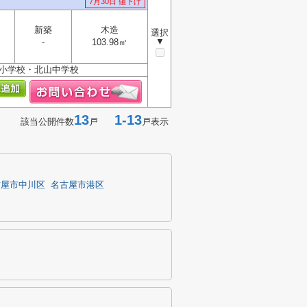
7月30日 値下げ
新築
木造
選択
▼
-
103.98㎡
上小学校・北山中学校
13
1-13
該当公開件数
戸
戸表示
古屋市中川区
名古屋市港区