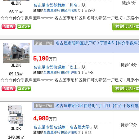
徒歩7分
4LDK
名古屋市営鶴舞線
「
川名
」駅
愛知県
名古屋市昭和区
川名町
５丁目29-3
66.11㎡
☆☆☆仲介手数料無料☆☆☆ 名古屋市昭和区川名町の新築一戸建て♪ 広路
名古屋市昭和区折戸町３丁目4-5【仲介手数
新築一戸建
5,190
万円
徒歩14分
3LDK
名古屋市営桜通線
「
吹上
」駅
愛知県
名古屋市昭和区
折戸町
３丁目4-5
69.13㎡
☆☆☆仲介手数料無料☆☆☆ 名古屋市昭和区折戸町の新築一戸建て♪ 川原
名古屋市昭和区伊勝町1丁目11【仲介手数料無
新築一戸建
4,980
万円
徒歩17分
名古屋市営名城線
「
名古屋大学
」駅
3LDK
愛知県
名古屋市昭和区
伊勝町
１丁目11
149.98㎡