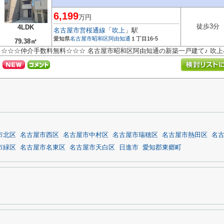
6,199
万円
徒歩3分
4LDK
名古屋市営桜通線
「
吹上
」駅
愛知県
名古屋市昭和区
阿由知通
１丁目16-5
79.38㎡
☆☆☆仲介手数料無料☆☆☆ 名古屋市昭和区阿由知通の新築一戸建て♪ 吹
市北区
名古屋市西区
名古屋市中村区
名古屋市瑞穂区
名古屋市熱田区
名
市緑区
名古屋市名東区
名古屋市天白区
日進市
愛知郡東郷町