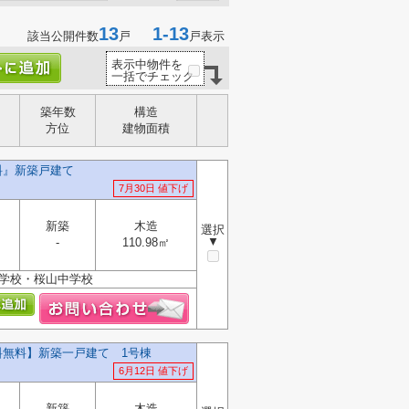
13
1-13
該当公開件数
戸
戸表示
表示中物件を
一括でチェック
築年数
構造
方位
建物面積
料』新築戸建て
7月30日 値下げ
新築
木造
選択
▼
-
110.98㎡
小学校・桜山中学校
料無料】新築一戸建て 1号棟
6月12日 値下げ
新築
木造