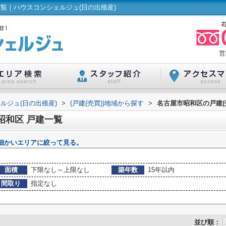
一覧｜ハウスコンシェルジュ(日の出殖産)
営
ルジュ(日の出殖産)
>
(戸建(売買))地域から探す
>
名古屋市昭和区の戸建(
昭和区 戸建一覧
細かいエリアに絞って見る。
面積
下限なし～上限なし
築年数
15年以内
間取り
指定なし
並び順：