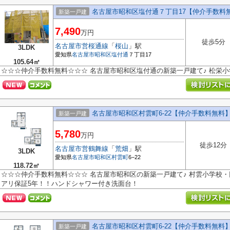
名古屋市昭和区塩付通７丁目17【仲介手数料
新築一戸建
7,490
万円
徒歩5分
名古屋市営桜通線
「
桜山
」駅
3LDK
愛知県
名古屋市昭和区
塩付通
７丁目17
105.64㎡
☆☆☆仲介手数料無料☆☆☆ 名古屋市昭和区塩付通の新築一戸建て♪ 松栄
名古屋市昭和区村雲町6‐22【仲介手数料無料
新築一戸建
5,780
万円
徒歩12分
名古屋市営鶴舞線
「
荒畑
」駅
3LDK
愛知県
名古屋市昭和区
村雲町
6−22
118.72㎡
☆☆☆仲介手数料無料☆☆☆ 名古屋市昭和区の新築一戸建て♪ 村雲小学校・
アリ保証5年！！ハンドシャワー付き洗面台！
名古屋市昭和区村雲町6‐22【仲介手数料無料
新築一戸建