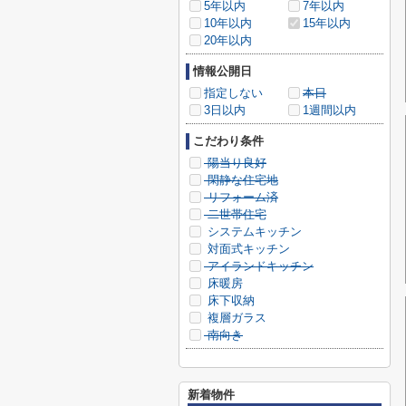
5年以内
7年以内
10年以内
15年以内
20年以内
情報公開日
指定しない
本日
3日以内
1週間以内
こだわり条件
陽当り良好
閑静な住宅地
リフォーム済
二世帯住宅
システムキッチン
対面式キッチン
アイランドキッチン
床暖房
床下収納
複層ガラス
南向き
新着物件