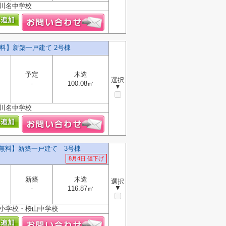
・川名中学校
料】新築一戸建て 2号棟
予定
木造
選択
-
100.08㎡
▼
・川名中学校
料無料】新築一戸建て 3号棟
8月4日 値下げ
新築
木造
選択
▼
-
116.87㎡
所小学校・桜山中学校