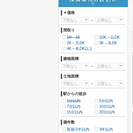
▼価格
～
間取り
1R～1K
1DK～1LDK
2K～2LDK
3K～3LDK
4K～4LDK以上
建物面積
～
土地面積
～
駅からの徒歩
1分以内
5分以内
7分以内
10分以内
15分以内
20分以内
築年数
新築/1年以内
3年以内