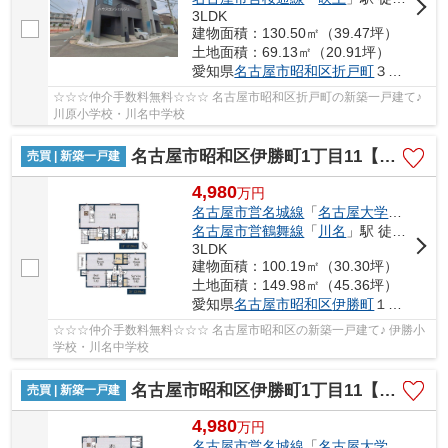
3LDK
建物面積：130.50㎡（39.47坪）
土地面積：69.13㎡（20.91坪）
愛知県
名古屋市昭和区
折戸町
３丁目4-5
☆☆☆仲介手数料無料☆☆☆ 名古屋市昭和区折戸町の新築一戸建て♪
川原小学校・川名中学校
名古屋市昭和区伊勝町1丁目11【仲介手数料無料】新築一戸建て 1号棟
売買 | 新築一戸建
4,980
万
円
名古屋市営名城線
「
名古屋大学
」駅 徒歩
名古屋市営鶴舞線
「
川名
」駅 徒歩16分
3LDK
建物面積：100.19㎡（30.30坪）
土地面積：149.98㎡（45.36坪）
愛知県
名古屋市昭和区
伊勝町
１丁目11
☆☆☆仲介手数料無料☆☆☆ 名古屋市昭和区の新築一戸建て♪ 伊勝小
学校・川名中学校
名古屋市昭和区伊勝町1丁目11【仲介手数料無料】新築一戸建て 2号棟
売買 | 新築一戸建
4,980
万
円
名古屋市営名城線
「
名古屋大学
」駅 徒歩