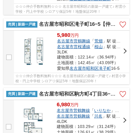
☆☆☆仲介手数料無料☆☆☆ 名古屋市昭和区の新築一戸建て♪ 村雲小
学校・円上中学校 シロアリ保証5年！地盤保証20年！
名古屋市昭和区滝子町16−5【仲介手数料無料】新築一戸建て 1号棟
売買 | 新築一戸建
5,980
万
円
名古屋市営鶴舞線
「
荒畑
」駅 徒歩14分
名古屋市営桜通線
「
桜山
」駅 徒歩18分
3LDK
建物面積：122.14㎡（36.94坪）
土地面積：142.45㎡（43.09坪）
愛知県
名古屋市昭和区
滝子町
16-5
☆☆☆仲介手数料無料☆☆☆ 名古屋市緑区の新築一戸建て♪ 村雲小学
校・円上中学校 シロアリ保証5年！地盤保証20年！
名古屋市昭和区駒方町4丁目36−1【仲介手数料無料】新築一戸建て
売買 | 新築一戸建
6,980
万
円
名古屋市営鶴舞線
「
いりなか
」駅 徒歩8分
名古屋市営鶴舞線
「
川名
」駅 徒歩9分
4LDK
建物面積：103.29㎡（31.24坪）
土地面積：126.61㎡（38.29坪）