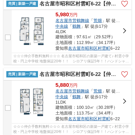
名古屋市昭和区村雲町6‐22【仲介手数料無料】新築一戸建て 2号棟
売買 | 新築一戸建
5,980
万
円
名古屋市営鶴舞線
「
荒畑
」駅 徒歩12分
中央線
「
鶴舞
」駅 徒歩17分
4LDK
建物面積：97.61㎡（29.52坪）
土地面積：112.99㎡（34.17坪）
愛知県
名古屋市昭和区
村雲町
6−22
☆☆☆仲介手数料無料☆☆☆ 名古屋市昭和区の新築一戸建て♪ 村雲小学
校・円上中学校 地盤保証20年！！ シロアリ保証5年！！ハンドシャワ
ー付き洗面台！
名古屋市昭和区村雲町6‐22【仲介手数料無料】新築一戸建て 3号棟
売買 | 新築一戸建
5,880
万
円
名古屋市営鶴舞線
「
荒畑
」駅 徒歩12分
中央線
「
鶴舞
」駅 徒歩17分
1LDK
建物面積：100.10㎡（30.28坪）
土地面積：113.75㎡（34.4坪）
愛知県
名古屋市昭和区
村雲町
6−22
☆☆☆仲介手数料無料☆☆☆ 名古屋市昭和区の新築一戸建て♪ 村雲小学
校・円上中学校 地盤保証20年！！ シロアリ保証5年！！ハンドシャワ