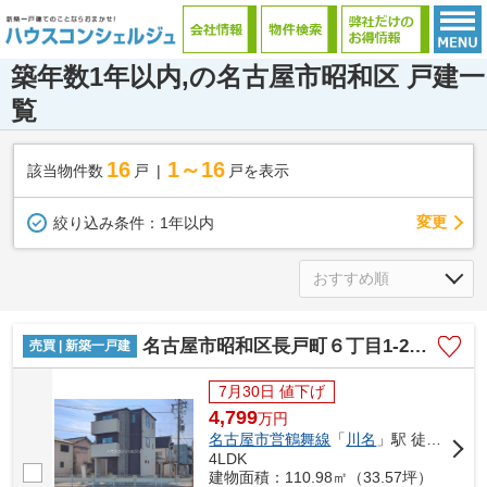
築年数1年以内,の名古屋市昭和区 戸建一
覧
16
1～16
該当物件数
戸
戸を表示
変更
絞り込み条件：
1年以内
名古屋市昭和区長戸町６丁目1-22『仲介料無料』新築戸建て
売買 | 新築一戸建
7月30日 値下げ
4,799
万
円
名古屋市営鶴舞線
「
川名
」駅 徒歩7分
4LDK
建物面積：110.98㎡（33.57坪）