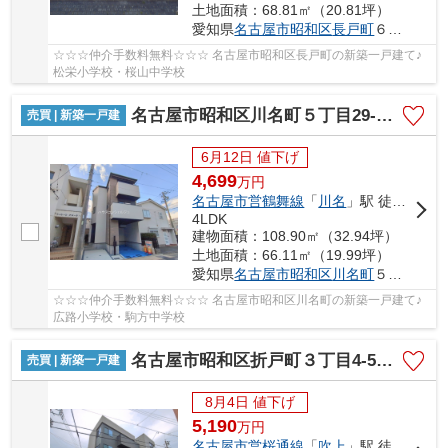
土地面積：68.81㎡（20.81坪）
愛知県
名古屋市昭和区
長戸町
６丁目1-22
☆☆☆仲介手数料無料☆☆☆ 名古屋市昭和区長戸町の新築一戸建て♪
松栄小学校・桜山中学校
名古屋市昭和区川名町５丁目29-3【仲介手数料無料】新築一戸建て 1号棟
売買 | 新築一戸建
6月12日 値下げ
4,699
万
円
名古屋市営鶴舞線
「
川名
」駅 徒歩7分
4LDK
建物面積：108.90㎡（32.94坪）
土地面積：66.11㎡（19.99坪）
愛知県
名古屋市昭和区
川名町
５丁目29-3
☆☆☆仲介手数料無料☆☆☆ 名古屋市昭和区川名町の新築一戸建て♪
広路小学校・駒方中学校
名古屋市昭和区折戸町３丁目4-5【仲介手数料無料】新築一戸建て 1号棟
売買 | 新築一戸建
8月4日 値下げ
5,190
万
円
名古屋市営桜通線
「
吹上
」駅 徒歩14分