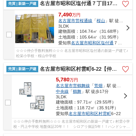
名古屋市昭和区塩付通７丁目17【仲介手数料無料】新築一戸建て 2号棟
売買 | 新築一戸建
7,490
万
円
名古屋市営桜通線
「
桜山
」駅 徒歩5分
3LDK
建物面積：104.74㎡（31.68坪）
土地面積：105.64㎡（31.95坪）
愛知県
名古屋市昭和区
塩付通
７丁目17
☆☆☆仲介手数料無料☆☆☆ 名古屋市昭和区塩付通の新築一戸建て♪
松栄小学校・桜山中学校
名古屋市昭和区村雲町6‐22【仲介手数料無料】新築一戸建て 1号棟
売買 | 新築一戸建
5,780
万
円
名古屋市営鶴舞線
「
荒畑
」駅 徒歩12分
中央線
「
鶴舞
」駅 徒歩17分
3LDK
建物面積：97.71㎡（29.55坪）
土地面積：118.72㎡（35.91坪）
愛知県
名古屋市昭和区
村雲町
6−22
☆☆☆仲介手数料無料☆☆☆ 名古屋市昭和区の新築一戸建て♪ 村雲小学
校・円上中学校 地盤保証20年！！ シロアリ保証5年！！ハンドシャワ
ー付き洗面台！