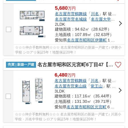
5,680
万
円
名古屋市営鶴舞線
「
川名
」駅 徒歩13分
名古屋市営名城線
「
名古屋大学
」駅 徒歩
2LDK
建物面積：94.62㎡（28.62坪）
土地面積：107.89㎡（32.63坪）
愛知県
名古屋市昭和区
伊勝町
１丁目55-1
☆☆☆仲介手数料無料☆☆☆ 名古屋市昭和区の新築一戸建て♪ 伊勝小
学校 シロアリ保証5年！地盤保証20年！
名古屋市昭和区元宮町6丁目47【仲介手数料無料】新築一戸建て 1号棟
売買 | 新築一戸建
6,480
万
円
名古屋市営鶴舞線
「
川名
」駅 徒歩14分
名古屋市営東山線
「
覚王山
」駅 徒歩18分
3LDK
建物面積：117.16㎡（35.44坪）
土地面積：131.30㎡（39.71坪）
愛知県
名古屋市昭和区
元宮町
６丁目47
☆☆☆仲介手数料無料☆☆☆ 名古屋市昭和区の新築一戸建て♪ 川原小
学校・川名中学校 シロアリ保証5年！地盤保証20年！