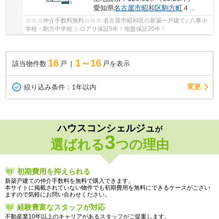
愛知県
名古屋市昭和区
駒方町
４丁目36−1
☆☆☆仲介手数料無料☆☆☆ 名古屋市昭和区の新築一戸建て♪ 八事小
学校・駒方中学校 シロアリ保証5年！地盤保証20年！
16
1～16
該当物件数
戸
戸を表示
変更
絞り込み条件：
1年以内
ハウスコンシェルジュ
が
3
選ばれる
つの理由
初期費用を抑えられる
新築戸建ての仲介手数料を無料で購入できます。
本サイトに掲載されていない物件でも初期費用を無料にできるケースがござい
ますので気軽にお問い合わせください。
経験豊富なスタッフが対応
不動産業10年以上のキャリアがあるスタッフがご提案します。