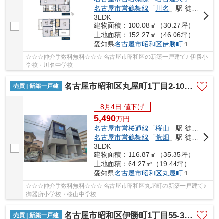
名古屋市営鶴舞線
「
川名
」駅 徒歩16分
3LDK
建物面積：100.08㎡（30.27坪）
土地面積：152.27㎡（46.06坪）
愛知県
名古屋市昭和区
伊勝町
１丁目11
☆☆☆仲介手数料無料☆☆☆ 名古屋市昭和区の新築一戸建て♪ 伊勝小
学校・川名中学校
名古屋市昭和区丸屋町1丁目2-10【仲介手数料無料】新築一戸建て 3号棟
売買 | 新築一戸建
8月4日 値下げ
5,490
万
円
名古屋市営桜通線
「
桜山
」駅 徒歩12分
名古屋市営鶴舞線
「
荒畑
」駅 徒歩13分
3LDK
建物面積：116.87㎡（35.35坪）
土地面積：64.27㎡（19.44坪）
愛知県
名古屋市昭和区
丸屋町
１丁目2-10
☆☆☆仲介手数料無料☆☆☆ 名古屋市昭和区丸屋町の新築一戸建て♪
御器所小学校・桜山中学校
名古屋市昭和区伊勝町1丁目55-3【仲介手数料無料】新築一戸建て
売買 | 新築一戸建