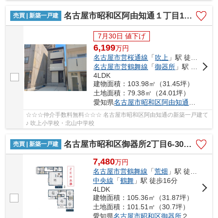
ー付き洗面台！
名古屋市昭和区阿由知通１丁目16-5【仲介手数料無料】新築一戸建て 1号棟
売買 | 新築一戸建
7月30日 値下げ
6,199
万
円
名古屋市営桜通線
「
吹上
」駅 徒歩3分
名古屋市営鶴舞線
「
御器所
」駅 徒歩10分
4LDK
建物面積：103.98㎡（31.45坪）
土地面積：79.38㎡（24.01坪）
愛知県
名古屋市昭和区
阿由知通
１丁目16
☆☆☆仲介手数料無料☆☆☆ 名古屋市昭和区阿由知通の新築一戸建て
♪ 吹上小学校・北山中学校
名古屋市昭和区御器所2丁目6-30【仲介手数料無料】新築一戸建て 】
売買 | 新築一戸建
7,480
万
円
名古屋市営鶴舞線
「
荒畑
」駅 徒歩6分
中央線
「
鶴舞
」駅 徒歩16分
4LDK
建物面積：105.36㎡（31.87坪）
土地面積：101.51㎡（30.7坪）
愛知県
名古屋市昭和区
御器所
２丁目6-30