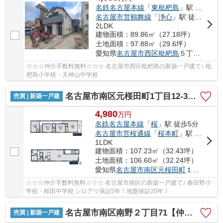
名鉄名古屋本線
「
東枇杷島
」駅 徒歩16分
名古屋市営鶴舞線
「
浄心
」駅 徒歩17分
2LDK
建物面積：89.86㎡（27.18坪）
土地面積：97.88㎡（29.6坪）
愛知県
名古屋市西区
枇杷島
５丁目12-7
☆☆☆仲介手数料無料☆☆☆ 名古屋市西区枇杷島の新築一戸建て♪ 枇
杷島小学校・天神山中学校
名古屋市南区元桜田町1丁目12-3【仲介手数料無料】新築一戸建て
売買 | 新築一戸建
4,980
万
円
名鉄名古屋本線
「
桜
」駅 徒歩5分
名古屋市営桜通線
「
桜本町
」駅 徒歩5分
1LDK
建物面積：107.23㎡（32.43坪）
土地面積：106.60㎡（32.24坪）
愛知県
名古屋市南区
元桜田町
１丁目12-3
☆☆☆仲介手数料無料☆☆☆ 名古屋市南区の新築一戸建て♪ 春田野小
学校・桜田中学校 シロアリ保証5年！地盤保証20年！
名古屋市南区南野２丁目71【仲介手数料無料】新築一戸建て 1号棟
売買 | 新築一戸建