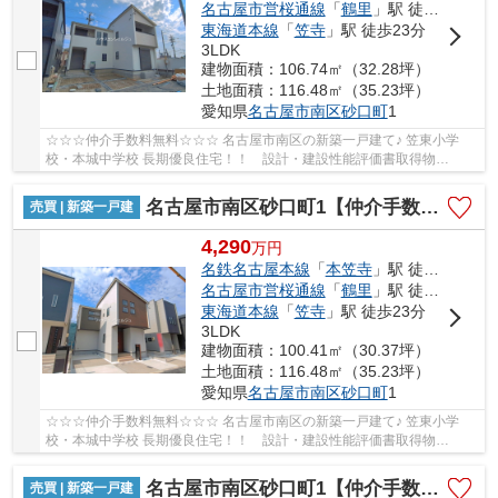
名古屋市営桜通線
「
鶴里
」駅 徒歩18分
東海道本線
「
笠寺
」駅 徒歩23分
3LDK
建物面積：106.74㎡（32.28坪）
土地面積：116.48㎡（35.23坪）
愛知県
名古屋市南区
砂口町
1
☆☆☆仲介手数料無料☆☆☆ 名古屋市南区の新築一戸建て♪ 笠東小学
校・本城中学校 長期優良住宅！！ 設計・建設性能評価書取得物
件！！ 耐震等級３！ 断熱等性能等級４！！
名古屋市南区砂口町1【仲介手数料無料】新築一戸建て
売買 | 新築一戸建
4,290
万
円
名鉄名古屋本線
「
本笠寺
」駅 徒歩14分
名古屋市営桜通線
「
鶴里
」駅 徒歩18分
東海道本線
「
笠寺
」駅 徒歩23分
3LDK
建物面積：100.41㎡（30.37坪）
土地面積：116.48㎡（35.23坪）
愛知県
名古屋市南区
砂口町
1
☆☆☆仲介手数料無料☆☆☆ 名古屋市南区の新築一戸建て♪ 笠東小学
校・本城中学校 長期優良住宅！！ 設計・建設性能評価書取得物
件！！ 耐震等級３！ 断熱等性能等級４！！
名古屋市南区砂口町1【仲介手数料無料】新築一戸建て
売買 | 新築一戸建