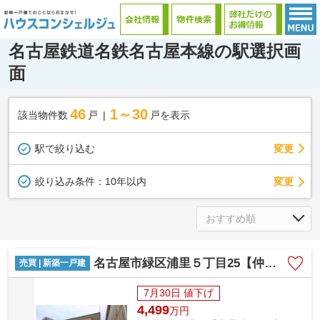
名古屋鉄道名鉄名古屋本線の駅選択画
面
46
1～30
該当物件数
戸
戸を表示
駅で絞り込む
変更
変更
絞り込み条件：
10年以内
名古屋市緑区浦里５丁目25【仲介手数料無料】新築一戸建て 1号棟
売買 | 新築一戸建
7月30日 値下げ
4,499
万
円