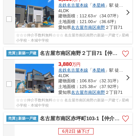
名鉄名古屋本線
「
本星崎
」駅 徒歩17分
4LDK
建物面積：112.63㎡（34.07坪）
土地面積：121.00㎡（36.6坪）
愛知県
名古屋市南区
南野
２丁目71
☆☆☆仲介手数料無料☆☆☆ 名古屋市南区南野の新築一戸建て♪ 星崎
小学校・本城中学校
名古屋市南区南野２丁目71【仲介手数料無料】新築一戸建て 4号棟
売買 | 新築一戸建
3,880
万
円
名鉄名古屋本線
「
本星崎
」駅 徒歩17分
4LDK
建物面積：106.83㎡（32.31坪）
土地面積：125.38㎡（37.92坪）
愛知県
名古屋市南区
南野
２丁目71
☆☆☆仲介手数料無料☆☆☆ 名古屋市南区南野の新築一戸建て♪ 星崎
小学校・本城中学校
名古屋市南区赤坪町103-1【仲介手数料無料】新築一戸建て
売買 | 新築一戸建
6月2日 値下げ