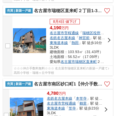
名古屋市瑞穂区直来町２丁目1-3【仲介手数料無料】新築一戸建て 2号棟
売買 | 新築一戸建
8月4日 値下げ
4,190
万
円
名古屋市営桜通線
「
瑞穂区役所
」駅 徒歩
名鉄名古屋本線
「
神宮前
」駅 徒歩16分
東海道本線
「
熱田
」駅 徒歩16分
3LDK
建物面積：103.93㎡（31.43坪）
土地面積：56.52㎡（17.09坪）
愛知県
名古屋市瑞穂区
直来町
２丁目1-3
☆☆☆仲介手数料無料☆☆☆ 名古屋市瑞穂区直来町の新築一戸建て♪
高田小学校・瑞穂ヶ丘中学校
名古屋市南区砂口町1【仲介手数料無料】新築一戸建て
売買 | 新築一戸建
4,780
万
円
名鉄名古屋本線
「
本笠寺
」駅 徒歩14分
名古屋市営桜通線
「
鶴里
」駅 徒歩18分
東海道本線
「
笠寺
」駅 徒歩23分
3LDK