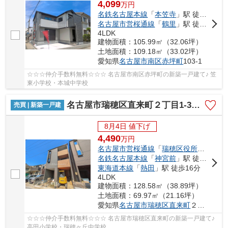
4,099
万
円
名鉄名古屋本線
「
本笠寺
」駅 徒歩17分
名古屋市営桜通線
「
鶴里
」駅 徒歩18分
4LDK
建物面積：105.99㎡（32.06坪）
土地面積：109.18㎡（33.02坪）
愛知県
名古屋市南区
赤坪町
103-1
☆☆☆仲介手数料無料☆☆☆ 名古屋市南区赤坪町の新築一戸建て♪ 笠
東小学校・本城中学校
名古屋市瑞穂区直来町２丁目1-3【仲介手数料無料】新築一戸建て 1号棟
売買 | 新築一戸建
8月4日 値下げ
4,490
万
円
名古屋市営桜通線
「
瑞穂区役所
」駅 徒歩
名鉄名古屋本線
「
神宮前
」駅 徒歩16分
東海道本線
「
熱田
」駅 徒歩16分
4LDK
建物面積：128.58㎡（38.89坪）
土地面積：69.97㎡（21.16坪）
愛知県
名古屋市瑞穂区
直来町
２丁目1-3
☆☆☆仲介手数料無料☆☆☆ 名古屋市瑞穂区直来町の新築一戸建て♪
高田小学校・瑞穂ヶ丘中学校