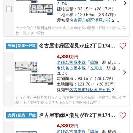
2LDK
建物面積：93.15㎡（28.17坪）
土地面積：120.59㎡（36.47坪）
愛知県
名古屋市緑区
潮見が丘
２丁目174
☆☆☆仲介手数料無料☆☆☆ 名古屋市緑区の新築一戸建て♪ 旭出小学
校・滝ノ水中学校
名古屋市緑区潮見が丘2丁目174【仲介手数料無料】新築一戸建て 2号棟
売買 | 新築一戸建
4,380
万
円
名鉄名古屋本線
「
鳴海
」駅 徒歩22分
名鉄名古屋本線
「
左京山
」駅 徒歩23分
2LDK
建物面積：93.15㎡（28.17坪）
土地面積：121.78㎡（36.83坪）
愛知県
名古屋市緑区
潮見が丘
２丁目174
☆☆☆仲介手数料無料☆☆☆ 名古屋市緑区の新築一戸建て♪ 旭出小学
校・滝ノ水中学校 シロアリ保証5年！地盤保証20年！
名古屋市緑区潮見が丘2丁目174【仲介手数料無料】新築一戸建て 3号棟
売買 | 新築一戸建
4,380
万
円
名鉄名古屋本線
「
鳴海
」駅 徒歩22分