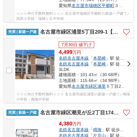
愛知県
名古屋市瑞穂区
平郷町
３丁目9-1
☆☆☆仲介手数料無料☆☆☆ 名古屋市瑞穂区平郷町の新築一戸建て♪
高田小学校・瑞穂ヶ丘中学校
名古屋市緑区浦里5丁目209-1【仲介手数料無料】新築一戸建て 1号棟
売買 | 新築一戸建
7月30日 値下げ
4,499
万
円
名鉄名古屋本線
「
本星崎
」駅 徒歩9分
名鉄名古屋本線
「
本星崎
」駅 徒歩9分
3LDK
建物面積：101.43㎡（30.68坪）
土地面積：115.66㎡（34.98坪）
愛知県
名古屋市緑区
浦里
５丁目209-1
☆☆☆仲介手数料無料☆☆☆ 名古屋市緑区浦里の新築一戸建て♪ 鳴海
小学校・鳴海中学校
名古屋市緑区潮見が丘2丁目174【仲介手数料無料】新築一戸建 1号棟
売買 | 新築一戸建
4,380
万
円
名鉄名古屋本線
「
鳴海
」駅 徒歩22分
名鉄名古屋本線
「
左京山
」駅 徒歩23分