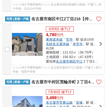
☆☆☆仲介手数料無料☆☆☆ 名古屋市緑区鳴海町の新築一戸建て♪ 緑
小学校・左京山中学校
名古屋市南区中江2丁目216【仲介手数料無料】新築一戸建て
売買 | 新築一戸建
6月9日 値下げ
4,780
万
円
東海道本線
「
笠寺
」駅 徒歩10分
名鉄名古屋本線
「
本笠寺
」駅 徒歩10分
4LDK
建物面積：121.52㎡（36.75坪）
土地面積：156.82㎡（47.43坪）
愛知県
名古屋市南区
中江
２丁目216
☆☆☆仲介手数料無料☆☆☆ 名古屋市南区中江の新築一戸建て♪ 桜小
学校・桜田中学校
名古屋市中村区荒輪井町２丁目40-1【仲介手数料無料】新築一戸建て 1号棟
売買 | 新築一戸建
7月30日 値下げ
3,499
万
円
名古屋市営東山線
「
岩塚
」駅 徒歩24分
中央線
「
名古屋
」駅 徒歩15分