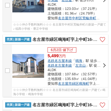
4LDK
建物面積：123.03㎡（37.21坪）
土地面積：81.96㎡（24.79坪）
愛知県
名古屋市中村区
荒輪井町
２丁目40
☆☆☆仲介手数料無料☆☆☆ 名古屋市中村区荒輪井町の新築一戸建て
♪ 稲西小学校・豊正中学校
名古屋市緑区鳴海町字上中町16-7【仲介手数料無料】新築一戸建て 1号棟
売買 | 新築一戸建
6月2日 値下げ
5,499
万
円
名鉄名古屋本線
「
鳴海
」駅 徒歩8分
名鉄名古屋本線
「
左京山
」駅 徒歩16分
4LDK
建物面積：107.68㎡（32.57坪）
土地面積：135.69㎡（41.04坪）
愛知県
名古屋市緑区
鳴海町
字上中町16-7
☆☆☆仲介手数料無料☆☆☆ 名古屋市緑区鳴海町の新築一戸建て♪ 鳴
海小学校・鳴海中学校
名古屋市緑区鳴海町字上中町16-7【仲介手数料無料】新築一戸建て 3号棟
売買 | 新築一戸建