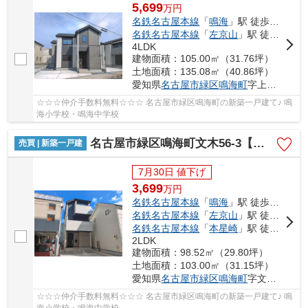
5,699
万
円
名鉄名古屋本線
「
鳴海
」駅 徒歩8分
名鉄名古屋本線
「
左京山
」駅 徒歩16分
4LDK
建物面積：105.00㎡（31.76坪）
土地面積：135.08㎡（40.86坪）
愛知県
名古屋市緑区
鳴海町
字上中町16-7
☆☆☆仲介手数料無料☆☆☆ 名古屋市緑区鳴海町の新築一戸建て♪ 鳴
海小学校・鳴海中学校
名古屋市緑区鳴海町文木56-3【仲介手数料無料】新築一戸建て 1号棟
売買 | 新築一戸建
7月30日 値下げ
3,699
万
円
名鉄名古屋本線
「
鳴海
」駅 徒歩16分
名鉄名古屋本線
「
左京山
」駅 徒歩21分
名鉄名古屋本線
「
本星崎
」駅 徒歩28分
2LDK
建物面積：98.52㎡（29.80坪）
土地面積：103.00㎡（31.15坪）
愛知県
名古屋市緑区
鳴海町
字文木56-3
☆☆☆仲介手数料無料☆☆☆ 名古屋市緑区鳴海町の新築一戸建て♪ 鳴