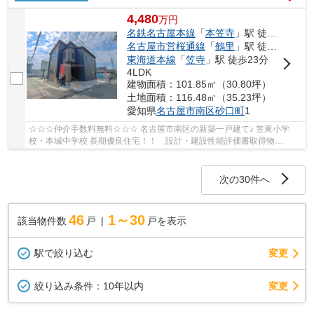
4,480
万
円
名鉄名古屋本線
「
本笠寺
」駅 徒歩14分
名古屋市営桜通線
「
鶴里
」駅 徒歩18分
東海道本線
「
笠寺
」駅 徒歩23分
4LDK
建物面積：101.85㎡（30.80坪）
土地面積：116.48㎡（35.23坪）
愛知県
名古屋市南区
砂口町
1
☆☆☆仲介手数料無料☆☆☆ 名古屋市南区の新築一戸建て♪ 笠東小学
校・本城中学校 長期優良住宅！！ 設計・建設性能評価書取得物
件！！ 耐震等級３！ 断熱等性能等級４！！
次の30件へ
46
1～30
該当物件数
戸
戸を表示
駅で絞り込む
変更
変更
絞り込み条件：
10年以内