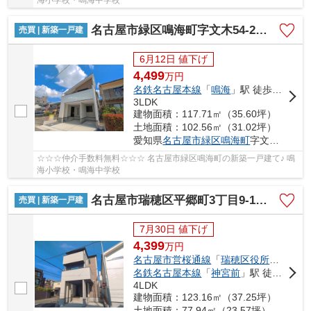
海小学校・鳴海中学校
名古屋市緑区鳴海町字文木54-2【仲介手数料無料】新築一戸建て 1号棟
売買 | 新築一戸建
6月12日 値下げ
4,499
万
円
名鉄名古屋本線
「
鳴海
」駅 徒歩12分
3LDK
建物面積：117.71㎡（35.60坪）
土地面積：102.56㎡（31.02坪）
愛知県
名古屋市緑区
鳴海町
字文木54-2
☆☆☆仲介手数料無料☆☆☆ 名古屋市緑区鳴海町の新築一戸建て♪ 鳴
海小学校・鳴海中学校
名古屋市瑞穂区平郷町3丁目9-1【仲介手数料無料】新築一戸建て 1号棟
売買 | 新築一戸建
7月30日 値下げ
4,399
万
円
名古屋市営桜通線
「
瑞穂区役所
」駅 徒歩
名鉄名古屋本線
「
神宮前
」駅 徒歩20分
4LDK
建物面積：123.16㎡（37.25坪）
土地面積：77.94㎡（23.57坪）