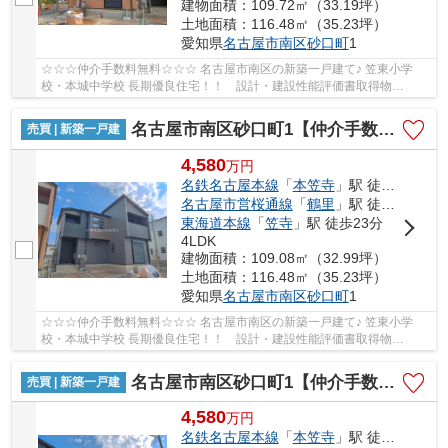
建物面積：109.72㎡（33.19坪）
土地面積：116.48㎡（35.23坪）
愛知県
名古屋市南区
砂口町
1
☆☆☆仲介手数料無料☆☆☆ 名古屋市南区の新築一戸建て♪ 笠東小学
校・本城中学校 長期優良住宅！！ 設計・建設性能評価書取得物
件！！ 耐震等級３！ 断熱等性能等級４！！
名古屋市南区砂口町1【仲介手数料無料】新築一戸建て
売買 | 新築一戸建
4,580
万
円
名鉄名古屋本線
「
本笠寺
」駅 徒歩14分
名古屋市営桜通線
「
鶴里
」駅 徒歩18分
東海道本線
「
笠寺
」駅 徒歩23分
4LDK
建物面積：109.08㎡（32.99坪）
土地面積：116.48㎡（35.23坪）
愛知県
名古屋市南区
砂口町
1
☆☆☆仲介手数料無料☆☆☆ 名古屋市南区の新築一戸建て♪ 笠東小学
校・本城中学校 長期優良住宅！！ 設計・建設性能評価書取得物
件！！ 耐震等級３！ 断熱等性能等級４！！
名古屋市南区砂口町1【仲介手数料無料】新築一戸建て
売買 | 新築一戸建
4,580
万
円
名鉄名古屋本線
「
本笠寺
」駅 徒歩14分