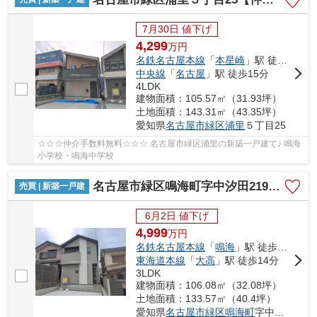
7月30日 値下げ
4,299
万
円
名鉄名古屋本線
「
本星崎
」駅 徒歩10分
中央線
「
名古屋
」駅 徒歩15分
4LDK
建物面積：105.57㎡（31.93坪）
土地面積：143.31㎡（43.35坪）
愛知県
名古屋市緑区
浦里
５丁目25
☆☆☆仲介手数料無料☆☆☆ 名古屋市緑区浦里の新築一戸建て♪ 鳴海
小学校・鳴海中学校
名古屋市緑区鳴海町字中汐田219-4【仲介手数料無料】新築一戸建て 1号棟
売買 | 新築一戸建
6月2日 値下げ
4,999
万
円
名鉄名古屋本線
「
鳴海
」駅 徒歩12分
東海道本線
「
大高
」駅 徒歩14分
3LDK
建物面積：106.08㎡（32.08坪）
土地面積：133.57㎡（40.4坪）
愛知県
名古屋市緑区
鳴海町
字中汐田219-4