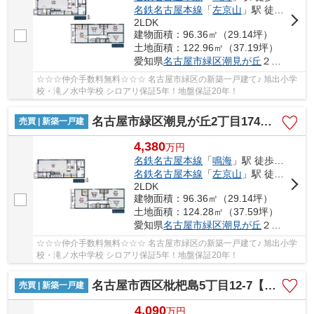
名鉄名古屋本線
「
左京山
」駅 徒歩23分
2LDK
建物面積：96.36㎡（29.14坪）
土地面積：122.96㎡（37.19坪）
愛知県
名古屋市緑区
潮見が丘
２丁目174
☆☆☆仲介手数料無料☆☆☆ 名古屋市緑区の新築一戸建て♪ 旭出小学
校・滝ノ水中学校 シロアリ保証5年！地盤保証20年！
名古屋市緑区潮見が丘2丁目174【仲介手数料無料】新築一戸建て 4号棟
売買 | 新築一戸建
4,380
万
円
名鉄名古屋本線
「
鳴海
」駅 徒歩22分
名鉄名古屋本線
「
左京山
」駅 徒歩23分
2LDK
建物面積：96.36㎡（29.14坪）
土地面積：124.28㎡（37.59坪）
愛知県
名古屋市緑区
潮見が丘
２丁目174
☆☆☆仲介手数料無料☆☆☆ 名古屋市緑区の新築一戸建て♪ 旭出小学
校・滝ノ水中学校 シロアリ保証5年！地盤保証20年！
名古屋市西区枇杷島5丁目12-7【仲介手数料無料】新築一戸建て B号棟
売買 | 新築一戸建
4,090
万
円