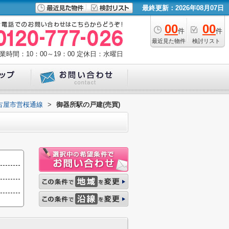
最終更新：2026年08月07日
00
00
件
件
最近見た物件
検討リスト
業時間：10：00～19：00
定休日：水曜日
古屋市営桜通線
>
御器所駅の戸建(売買)