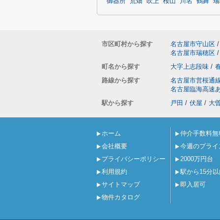
御器所
荒畑
吹上
桜山
川名
鶴舞
瑞
市区町村から探す
名古屋市守山区
/
名古屋市瑞穂区
/
町名から探す
大字上志段味
/
路線から探す
名古屋市営桜通
名古屋臨海高速
駅から探す
戸田
/
伏屋
/
大
ホーム
仲介手数料無
会社概要
今週のプライ
プライバシーポリシー
2000万円台
利用規約
駅から15分以
サイトマップ
即入居可
物件カタログ