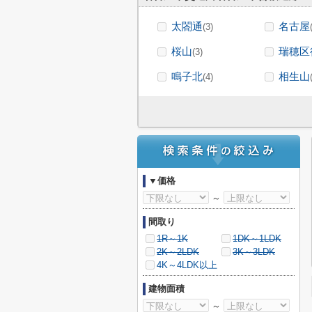
太閤通
名古屋
(3)
桜山
瑞穂区
(3)
鳴子北
相生山
(4)
▼価格
～
間取り
1R～1K
1DK～1LDK
2K～2LDK
3K～3LDK
4K～4LDK以上
建物面積
～