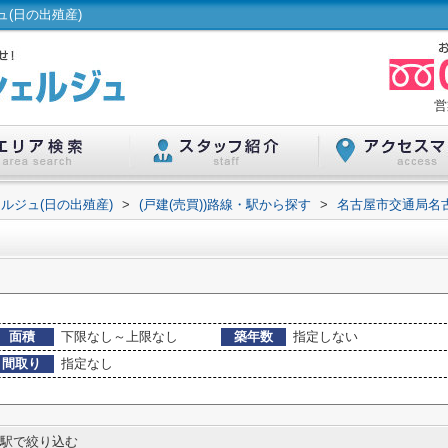
(日の出殖産)
営
ルジュ(日の出殖産)
>
(戸建(売買))路線・駅から探す
>
名古屋市交通局名
面積
下限なし～上限なし
築年数
指定しない
間取り
指定なし
駅で絞り込む