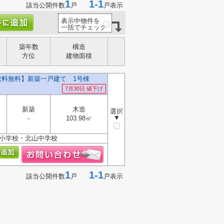
1
1-1
該当公開件数
戸
戸表示
表示中物件を
一括でチェック
築年数
構造
方位
建物面積
数料無料】新築一戸建て 1号棟
7月30日 値下げ
新築
木造
選択
▼
-
103.98㎡
上小学校・北山中学校
1
1-1
該当公開件数
戸
戸表示