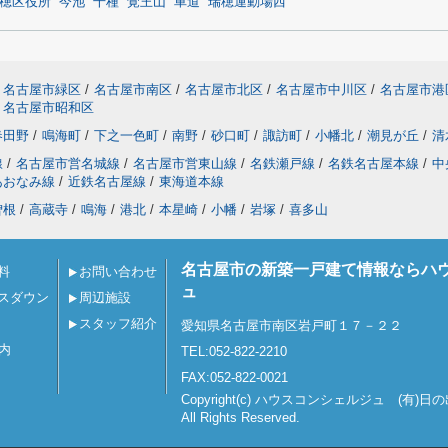
穂区役所
今池
千種
覚王山
車道
瑞穂運動場西
名古屋市緑区
/
名古屋市南区
/
名古屋市北区
/
名古屋市中川区
/
名古屋市港
名古屋市昭和区
春田野
/
鳴海町
/
下之一色町
/
南野
/
砂口町
/
諏訪町
/
小幡北
/
潮見が丘
/
清
線
/
名古屋市営名城線
/
名古屋市営東山線
/
名鉄瀬戸線
/
名鉄名古屋本線
/
中
あおなみ線
/
近鉄名古屋線
/
東海道本線
曽根
/
高蔵寺
/
鳴海
/
港北
/
本星崎
/
小幡
/
岩塚
/
喜多山
名古屋市の新築一戸建て情報ならハ
料
お問い合わせ
ュ
スダウン
周辺施設
スタッフ紹介
愛知県名古屋市南区岩戸町１７－２２
内
TEL:052-822-2210
FAX:052-822-0021
Copyright(c) ハウスコンシェルジュ (有)日
All Rights Reserved.