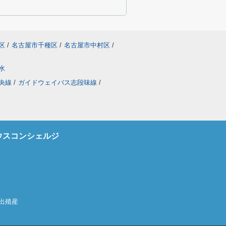
区
/
名古屋市千種区
/
名古屋市中村区
/
水
央線
/
ガイドウェイバス志段味線
/
ウスコンシェルジ
の出殖産