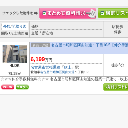
外観
/
間取り図
価格
駅徒歩
停歩
交通 / 所在地
間取り/土地面積
名古屋市昭和区阿由知通１丁目16-5【仲介手
新築一戸建
6,199
万円
徒歩3分
4LDK
名古屋市営桜通線
「
吹上
」駅
愛知県
名古屋市昭和区
阿由知通
１丁目16-5
79.38㎡
☆☆☆仲介手数料無料☆☆☆ 名古屋市昭和区阿由知通の新築一戸建て♪ 吹