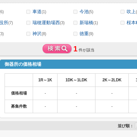
車道
今池
吹上
(6)
(1)
(5)
役所
瑞穂運動場西
新瑞橋
桜本
(7)
(3)
(1)
神沢
徳重
(3)
(8)
(9)
1
件が該当
御器所の価格相場
1R～1K
1DK～1LDK
2K～2LDK
価格相場
-
-
-
募集件数
-
-
-
並び順：