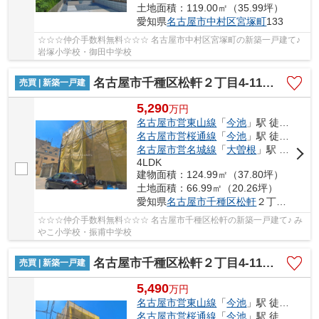
土地面積：119.00㎡（35.99坪）
愛知県
名古屋市中村区
宮塚町
133
☆☆☆仲介手数料無料☆☆☆ 名古屋市中村区宮塚町の新築一戸建て♪
岩塚小学校・御田中学校
名古屋市千種区松軒２丁目4-11【仲介手数料無料】新築一戸建て 1号棟
売買 | 新築一戸建
5,290
万
円
名古屋市営東山線
「
今池
」駅 徒歩17分
名古屋市営桜通線
「
今池
」駅 徒歩17分
名古屋市営名城線
「
大曽根
」駅 徒歩20分
4LDK
建物面積：124.99㎡（37.80坪）
土地面積：66.99㎡（20.26坪）
愛知県
名古屋市千種区
松軒
２丁目4-11
☆☆☆仲介手数料無料☆☆☆ 名古屋市千種区松軒の新築一戸建て♪ み
やこ小学校・振甫中学校
名古屋市千種区松軒２丁目4-11【仲介手数料無料】新築一戸建て 2号棟
売買 | 新築一戸建
5,490
万
円
名古屋市営東山線
「
今池
」駅 徒歩17分
名古屋市営桜通線
「
今池
」駅 徒歩17分