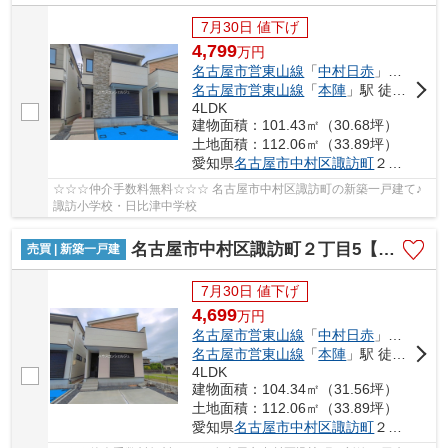
7月30日 値下げ
4,799
万
円
名古屋市営東山線
「
中村日赤
」駅 徒歩18分
名古屋市営東山線
「
本陣
」駅 徒歩18分
4LDK
建物面積：101.43㎡（30.68坪）
土地面積：112.06㎡（33.89坪）
愛知県
名古屋市中村区
諏訪町
２丁目5
☆☆☆仲介手数料無料☆☆☆ 名古屋市中村区諏訪町の新築一戸建て♪
諏訪小学校・日比津中学校
名古屋市中村区諏訪町２丁目5【仲介手数料無料】新築一戸建て 3号棟
売買 | 新築一戸建
7月30日 値下げ
4,699
万
円
名古屋市営東山線
「
中村日赤
」駅 徒歩18分
名古屋市営東山線
「
本陣
」駅 徒歩18分
4LDK
建物面積：104.34㎡（31.56坪）
土地面積：112.06㎡（33.89坪）
愛知県
名古屋市中村区
諏訪町
２丁目5