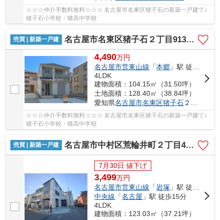
☆☆☆仲介手数料無料☆☆☆ 名古屋市名東区猪子石の新築一戸建て♪
猪子石小学校・猪高中学校
名古屋市名東区猪子石２丁目913-3【仲介手数料無料】新築一戸建て E号棟
売買 | 新築一戸建
4,490
万
円
名古屋市営東山線
「
本郷
」駅 徒歩21分
4LDK
建物面積：104.15㎡（31.50坪）
土地面積：128.40㎡（38.84坪）
愛知県
名古屋市名東区
猪子石
２丁目913-3
☆☆☆仲介手数料無料☆☆☆ 名古屋市名東区猪子石の新築一戸建て♪
猪子石小学校・猪高中学校
名古屋市中村区荒輪井町２丁目40-1【仲介手数料無料】新築一戸建て 1号棟
売買 | 新築一戸建
7月30日 値下げ
3,499
万
円
名古屋市営東山線
「
岩塚
」駅 徒歩24分
中央線
「
名古屋
」駅 徒歩15分
4LDK
建物面積：123.03㎡（37.21坪）