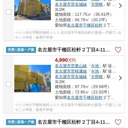
名古屋市営名城線
「
大曽根
」駅 徒歩20分
3LDK
建物面積：117.75㎡（35.61坪）
土地面積：66.79㎡（20.2坪）
愛知県
名古屋市千種区
松軒
２丁目4-11
☆☆☆仲介手数料無料☆☆☆ 名古屋市千種区松軒の新築一戸建て♪ み
やこ小学校・振甫中学校
名古屋市千種区松軒２丁目4-11【仲介手数料無料】新築一戸建て 3号棟
売買 | 新築一戸建
4,990
万
円
名古屋市営東山線
「
今池
」駅 徒歩17分
名古屋市営桜通線
「
今池
」駅 徒歩17分
名古屋市営名城線
「
大曽根
」駅 徒歩20分
3LDK
建物面積：97.79㎡（29.58坪）
土地面積：72.80㎡（22.02坪）
愛知県
名古屋市千種区
松軒
２丁目4-11
☆☆☆仲介手数料無料☆☆☆ 名古屋市千種区松軒の新築一戸建て♪ み
やこ小学校・振甫中学校
名古屋市千種区松軒２丁目4-11【仲介手数料無料】新築一戸建て 4号棟
売買 | 新築一戸建