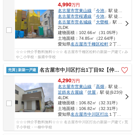
4,990
万
円
名古屋市営東山線
「
今池
」駅 徒歩17分
名古屋市営桜通線
「
今池
」駅 徒歩17分
名古屋市営名城線
「
大曽根
」駅 徒歩20分
2LDK
建物面積：102.66㎡（31.05坪）
土地面積：74.85㎡（22.64坪）
愛知県
名古屋市千種区
松軒
２丁目4-11
☆☆☆仲介手数料無料☆☆☆ 名古屋市千種区松軒の新築一戸建て♪ み
やこ小学校・振甫中学校
名古屋市中川区打出1丁目92【仲介手数料無料】新築一戸建て 2号棟
売買 | 新築一戸建
4,290
万
円
名古屋市営東山線
「
高畑
」駅 徒歩17分
近鉄名古屋線
「
伏屋
」駅 徒歩23分
4LDK
建物面積：106.82㎡（32.31坪）
土地面積：106.82㎡（32.31坪）
愛知県
名古屋市中川区
打出
１丁目92
☆☆☆仲介手数料無料☆☆☆ 名古屋市中川区打出の新築一戸建て♪ 荒
子小学校・一柳中学校