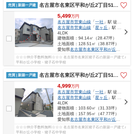
名古屋市名東区平和が丘2丁目51【仲介手数料無料】新築一戸建て 1号棟
売買 | 新築一戸建
5,499
万
円
名古屋市営東山線
「
一社
」駅 徒歩22分
名古屋市営東山線
「
星ヶ丘
」駅 徒歩27分
4LDK
建物面積：94.14㎡（28.47坪）
土地面積：128.51㎡（38.87坪）
愛知県
名古屋市名東区
平和が丘
２丁目51
☆☆☆仲介手数料無料☆☆☆ 名古屋市名東区猪子石の新築一戸建て♪
平和が丘小学校・猪子石中学校
名古屋市名東区平和が丘2丁目51【仲介手数料無料】新築一戸建て 2号棟
売買 | 新築一戸建
4,999
万
円
名古屋市営東山線
「
一社
」駅 徒歩22分
名古屋市営東山線
「
星ヶ丘
」駅 徒歩27分
4LDK
建物面積：103.60㎡（31.33坪）
土地面積：157.95㎡（47.77坪）
愛知県
名古屋市名東区
平和が丘
２丁目51
☆☆☆仲介手数料無料☆☆☆ 名古屋市名東区猪子石の新築一戸建て♪
平和が丘小学校・猪子石中学校