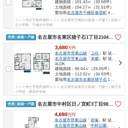
建物面積：101.43㎡（30.68坪）
土地面積：104.17㎡（31.51坪）
愛知県
名古屋市千種区
春里町
４丁目11
☆☆☆仲介手数料無料☆☆☆ 名古屋市千種区の新築一戸建て♪ 自由ヶ
丘小学校・千種台中学校
名古屋市名東区猪子石1丁目2104【仲介手数料無料】新築一戸建て 2号棟
売買 | 新築一戸建
3,680
万
円
名古屋市営東山線
「
上社
」駅 徒歩24分
名古屋市営東山線
「
本郷
」駅 徒歩28分
4LDK
建物面積：96.04㎡（29.05坪）
土地面積：112.52㎡（34.03坪）
愛知県
名古屋市名東区
猪子石
１丁目2104
☆☆☆仲介手数料無料☆☆☆ 名古屋市名東区の新築一戸建て♪ 猪子石
小学校・猪高中学校
名古屋市中村区日ノ宮町3丁目98-4【仲介手数料無料】新築一戸建て 2号棟
売買 | 新築一戸建
4,680
万
円
名古屋市営東山線
「
岩塚
」駅 徒歩9分
名古屋市営東山線
「
中村公園
」駅 徒歩15分