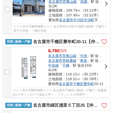
名古屋市営東山線
「
高畑
」駅 徒歩25分
3LDK
建物面積：109.79㎡（33.21坪）
土地面積：107.49㎡（32.51坪）
愛知県
名古屋市中川区
中須町
字辻ノ上150-27
☆☆☆仲介手数料無料☆☆☆ 名古屋市中川区中須町の新築一戸建て♪
荒子小学校・一柳中学校
名古屋市千種区豊年町20-11【仲介手数料無料】新築一戸建て
売買 | 新築一戸建
6,780
万
円
名古屋市営東山線
「
今池
」駅 徒歩10分
名古屋市営桜通線
「
車道
」駅 徒歩10分
中央線
「
千種
」駅 徒歩10分
4LDK
建物面積：116.13㎡（35.12坪）
土地面積：118.31㎡（35.78坪）
愛知県
名古屋市千種区
豊年町
20-11
☆☆☆仲介手数料無料☆☆☆ 名古屋市千種区の新築一戸建て♪ 地盤保
証2０年！シロアリ保証５年！ フラット３５利用可！
名古屋市緑区浦里５丁目25【仲介手数料無料】新築一戸建て 1号棟
売買 | 新築一戸建