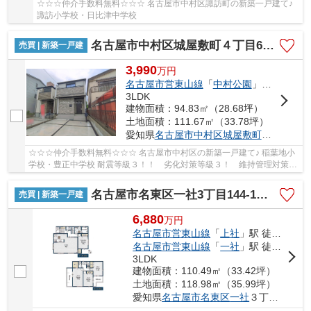
☆☆☆仲介手数料無料☆☆☆ 名古屋市中村区諏訪町の新築一戸建て♪
諏訪小学校・日比津中学校
名古屋市中村区城屋敷町４丁目66-2【仲介手数料無料】新築一戸建て
売買 | 新築一戸建
3,990
万
円
名古屋市営東山線
「
中村公園
」駅 徒歩18分
3LDK
建物面積：94.83㎡（28.68坪）
土地面積：111.67㎡（33.78坪）
愛知県
名古屋市中村区
城屋敷町
４丁目66-2
☆☆☆仲介手数料無料☆☆☆ 名古屋市中村区の新築一戸建て♪ 稲葉地小
学校・豊正中学校 耐震等級３！！ 劣化対策等級３！ 維持管理対策等
級３！！ フラット３５ｓ適用可能！！
名古屋市名東区一社3丁目144-1【仲介手数料無料】新築一戸建て
売買 | 新築一戸建
6,880
万
円
名古屋市営東山線
「
上社
」駅 徒歩11分
名古屋市営東山線
「
一社
」駅 徒歩11分
3LDK
建物面積：110.49㎡（33.42坪）
土地面積：118.98㎡（35.99坪）
愛知県
名古屋市名東区
一社
３丁目144-1