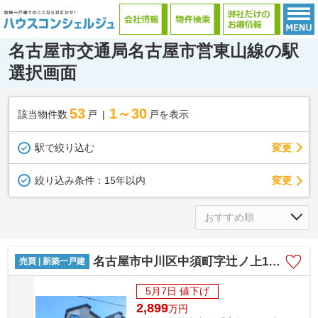
名古屋市交通局名古屋市営東山線の駅
選択画面
53
1～30
該当物件数
戸
戸を表示
駅で絞り込む
変更
変更
絞り込み条件：
15年以内
名古屋市中川区中須町字辻ノ上150-27【仲介手数料無料】新築一戸建て 1号棟
売買 | 新築一戸建
5月7日 値下げ
2,899
万
円