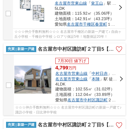
名古屋市営東山線
「
覚王山
」駅 徒歩17分
5LDK
建物面積：115.92㎡（35.06坪）
土地面積：142.91㎡（43.23坪）
愛知県
名古屋市千種区
春里町
１丁目1-33
☆☆☆仲介手数料無料☆☆☆ 名古屋市千種区の新築一戸建て♪ 自由ヶ
丘小学校・千種台中学校 シロアリ保証5年！地盤保証20年！
名古屋市中村区諏訪町２丁目5【仲介手数料無料】新築一戸建て 1号棟
売買 | 新築一戸建
7月30日 値下げ
4,799
万
円
名古屋市営東山線
「
中村日赤
」駅 徒歩18分
名古屋市営東山線
「
本陣
」駅 徒歩18分
4LDK
建物面積：102.55㎡（31.02坪）
土地面積：112.04㎡（33.89坪）
愛知県
名古屋市中村区
諏訪町
２丁目5
☆☆☆仲介手数料無料☆☆☆ 名古屋市中村区諏訪町の新築一戸建て♪
諏訪小学校・日比津中学校
名古屋市中村区諏訪町２丁目5【仲介手数料無料】新築一戸建て 2号棟
売買 | 新築一戸建