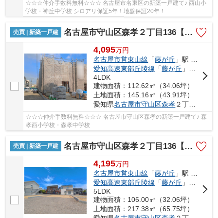
☆☆☆仲介手数料無料☆☆☆ 名古屋市名東区の新築一戸建て♪ 西山小
学校・神丘中学校 シロアリ保証5年！地盤保証20年！
名古屋市守山区森孝２丁目136【仲介手数料無料】新築一戸建て 2号棟
売買 | 新築一戸建
4,095
万
円
名古屋市営東山線
「
藤が丘
」駅 徒歩29分
愛知高速東部丘陵線
「
藤が丘
」駅 徒歩29分
4LDK
建物面積：112.62㎡（34.06坪）
土地面積：145.16㎡（43.91坪）
愛知県
名古屋市守山区
森孝
２丁目136
☆☆☆仲介手数料無料☆☆☆ 名古屋市守山区森孝の新築一戸建て♪ 森
孝西小学校・森孝中学校
名古屋市守山区森孝２丁目136【仲介手数料無料】新築一戸建て 3号棟
売買 | 新築一戸建
4,195
万
円
名古屋市営東山線
「
藤が丘
」駅 徒歩29分
愛知高速東部丘陵線
「
藤が丘
」駅 徒歩29分
5LDK
建物面積：106.00㎡（32.06坪）
土地面積：217.38㎡（65.75坪）
愛知県
名古屋市守山区
森孝
２丁目136