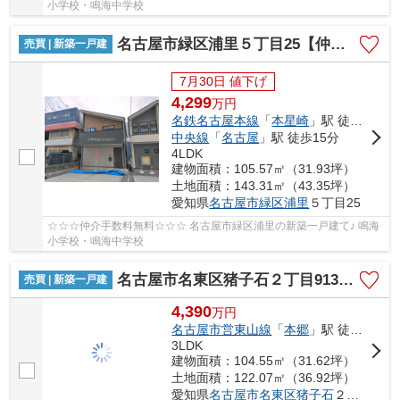
小学校・鳴海中学校
名古屋市緑区浦里５丁目25【仲介手数料無料】新築一戸建て 3号棟
売買 | 新築一戸建
7月30日 値下げ
4,299
万
円
名鉄名古屋本線
「
本星崎
」駅 徒歩10分
中央線
「
名古屋
」駅 徒歩15分
4LDK
建物面積：105.57㎡（31.93坪）
土地面積：143.31㎡（43.35坪）
愛知県
名古屋市緑区
浦里
５丁目25
☆☆☆仲介手数料無料☆☆☆ 名古屋市緑区浦里の新築一戸建て♪ 鳴海
小学校・鳴海中学校
名古屋市名東区猪子石２丁目913-3【仲介手数料無料】新築一戸建て B号棟
売買 | 新築一戸建
4,390
万
円
名古屋市営東山線
「
本郷
」駅 徒歩21分
3LDK
建物面積：104.55㎡（31.62坪）
土地面積：122.07㎡（36.92坪）
愛知県
名古屋市名東区
猪子石
２丁目913-3