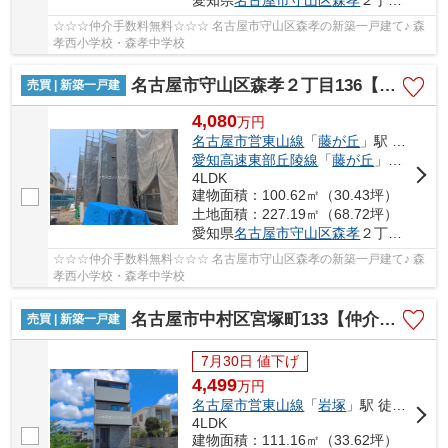
☆☆☆仲介手数料無料☆☆☆ 名古屋市守山区森孝の新築一戸建て♪ 森
孝西小学校・森孝中学校
名古屋市守山区森孝２丁目136【仲介手数料無料】新築一戸建て 4号棟
売買 | 新築一戸建
4,080
万
円
名古屋市営東山線
「
藤が丘
」駅 徒歩29分
愛知高速東部丘陵線
「
藤が丘
」駅 徒歩29分
4LDK
建物面積：100.62㎡（30.43坪）
土地面積：227.19㎡（68.72坪）
愛知県
名古屋市守山区
森孝
２丁目136
☆☆☆仲介手数料無料☆☆☆ 名古屋市守山区森孝の新築一戸建て♪ 森
孝西小学校・森孝中学校
名古屋市中村区宮塚町133【仲介手数料無料】新築一戸建て 1号棟
売買 | 新築一戸建
7月30日 値下げ
4,499
万
円
名古屋市営東山線
「
岩塚
」駅 徒歩17分
4LDK
建物面積：111.16㎡（33.62坪）