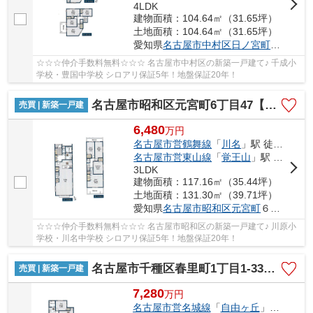
4LDK
建物面積：104.64㎡（31.65坪）
土地面積：104.64㎡（31.65坪）
愛知県
名古屋市中村区
日ノ宮町
３丁目98
☆☆☆仲介手数料無料☆☆☆ 名古屋市中村区の新築一戸建て♪ 千成小
学校・豊国中学校 シロアリ保証5年！地盤保証20年！
名古屋市昭和区元宮町6丁目47【仲介手数料無料】新築一戸建て 1号棟
売買 | 新築一戸建
6,480
万
円
名古屋市営鶴舞線
「
川名
」駅 徒歩14分
名古屋市営東山線
「
覚王山
」駅 徒歩18分
3LDK
建物面積：117.16㎡（35.44坪）
土地面積：131.30㎡（39.71坪）
愛知県
名古屋市昭和区
元宮町
６丁目47
☆☆☆仲介手数料無料☆☆☆ 名古屋市昭和区の新築一戸建て♪ 川原小
学校・川名中学校 シロアリ保証5年！地盤保証20年！
名古屋市千種区春里町1丁目1-33【仲介手数料無料】新築一戸建て
売買 | 新築一戸建
7,280
万
円
名古屋市営名城線
「
自由ヶ丘
」駅 徒歩11分