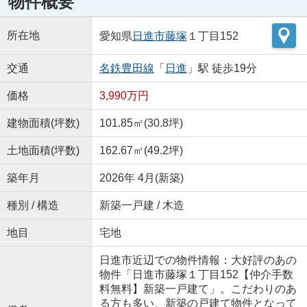
物件概要
所在地
愛知県
日進市
藤塚
１丁目152
交通
名鉄豊田線
「
日進
」駅 徒歩19分
価格
3,990万円
建物面積(坪数)
101.85㎡(30.8坪)
土地面積(坪数)
162.67㎡(49.2坪)
築年月
2026年 4月(新築)
種別 / 構造
新築一戸建 / 木造
地目
宅地
日進市近辺での物件情報：大好評のあの
物件「日進市藤塚１丁目152【仲介手数
料無料】新築一戸建て」。こだわりのあ
る方も多い、新築の戸建て物件となって