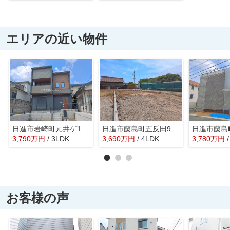
エリアの近い物件
日進市岩崎町元井ゲ17-50【仲介手数料無料】新築一戸建て 1号棟
日進市藤島町五反田92-2【仲介手数料無料】新築一戸建て 1号棟
3,790
万
円
/ 3LDK
3,690
万
円
/ 4LDK
3,780
万
円
お客様の声