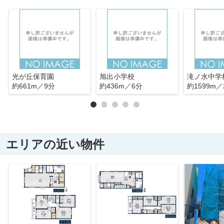
光が丘保育園
旭出小学校
滝ノ水中学
約661m／9分
約436m／6分
約1599m／
エリアの近い物件