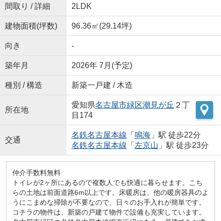
間取り / 詳細
2LDK
建物面積(坪数)
96.36㎡(29.14坪)
向き
-
築年月
2026年 7月(予定)
種別 / 構造
新築一戸建 / 木造
愛知県
名古屋市緑区
潮見が丘
２丁
所在地
目174
名鉄名古屋本線
「
鳴海
」駅 徒歩22分
交通
名鉄名古屋本線
「
左京山
」駅 徒歩23分
仲介手数料無料
トイレが2ヶ所にあるので複数人でも快適に暮らせます。こち
らの土地は前面道路6m以上です。床暖房は、他の暖房器具のよ
うにこまめな掃除が不要なので、日々のお手入れが簡単です。
コチラの物件は、新築の戸建て物件で設備も充実しています。