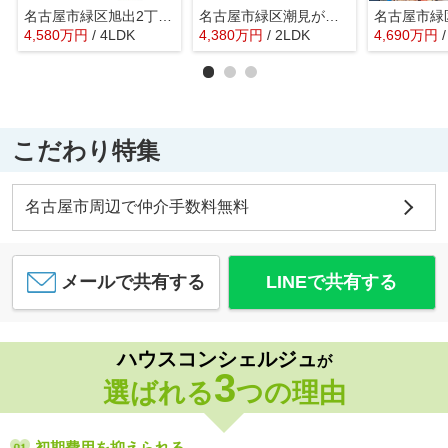
名古屋市緑区旭出2丁目1901【仲介手数料無料】新築一戸建て 1号棟
名古屋市緑区潮見が丘2丁目174【仲介手数料無料】新築一戸建 1号棟
4,580
万
円
/ 4LDK
4,380
万
円
/ 2LDK
4,690
万
円
こだわり特集
名古屋市周辺で仲介手数料無料
メールで共有する
LINEで共有する
ハウスコンシェルジュ
が
3
選ばれる
つの理由
初期費用を抑えられる