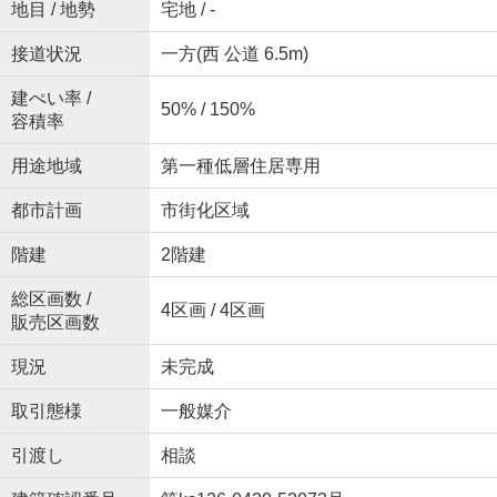
地目 / 地勢
宅地 / -
接道状況
一方(西 公道 6.5m)
建ぺい率 /
50% / 150%
容積率
用途地域
第一種低層住居専用
都市計画
市街化区域
階建
2階建
総区画数 /
4区画 / 4区画
販売区画数
現況
未完成
取引態様
一般媒介
引渡し
相談