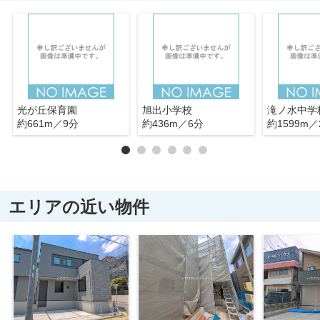
光が丘保育園
旭出小学校
滝ノ水中学
約661m／9分
約436m／6分
約1599m／
エリアの近い物件