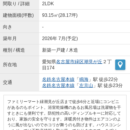
間取り / 詳細
2LDK
建物面積(坪数)
93.15㎡(28.17坪)
向き
-
築年月
2026年 7月(予定)
種別 / 構造
新築一戸建 / 木造
愛知県
名古屋市緑区
潮見が丘
２丁
所在地
目174
名鉄名古屋本線
「
鳴海
」駅 徒歩22分
交通
名鉄名古屋本線
「
左京山
」駅 徒歩23分
ファミリーマート緑潮見が丘店まで徒歩6分と近場にコンビニ
があるのもポイント。浴室乾燥機のあるお風呂場は洗濯物を干
すときにも便利です。防犯性の高いディンプルキーに対応して
おり、家族の安全を守ります。床暖房付き物件はエアコンのよ
うに風が出ないのでホコリが舞うのも防げます。ハウスコンシ