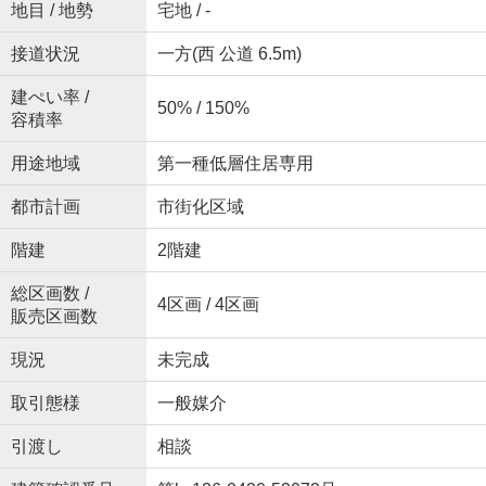
地目 / 地勢
宅地 / -
接道状況
一方(西 公道 6.5m)
建ぺい率 /
50% / 150%
容積率
用途地域
第一種低層住居専用
都市計画
市街化区域
階建
2階建
総区画数 /
4区画 / 4区画
販売区画数
現況
未完成
取引態様
一般媒介
引渡し
相談