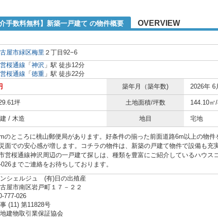
OVERVIEW
仲介手数料無料】新築一戸建て の物件概要
古屋市緑区
梅里
２丁目92−6
営桜通線
「
神沢
」駅 徒歩12分
営桜通線
「
徳重
」駅 徒歩22分
円
築年月（築年数)
2026年 6
29.61坪
土地面積/坪数
144.10㎡
 / 木造
地目
宅地
9mのところに桃山郵便局があります。好条件の揃った前面道路6m以上の物
災面での安心感が増します。コチラの物件は、新築の戸建て物件で設備も充
市営桜通線神沢周辺の一戸建て探しは、種類を豊富にご紹介しているハウス
777-026までご連絡をお待ちしております。
ンシェルジュ (有)日の出殖産
名古屋市南区岩戸町１７－２２
0-777-026
(11) 第11828号
地建物取引業保証協会