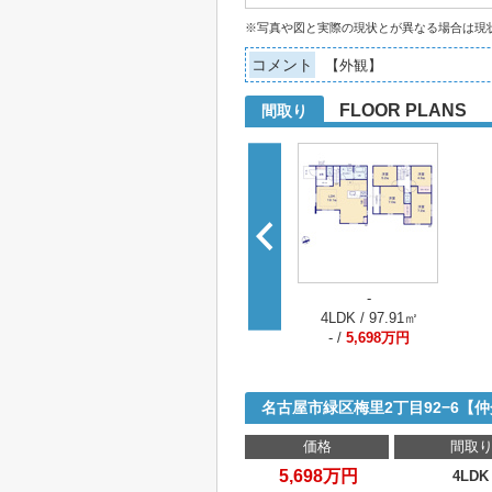
※写真や図と実際の現状とが異なる場合は現
コメント
【外観】
FLOOR PLANS
間取り
-
4LDK / 97.91㎡
- /
5,698万円
名古屋市緑区梅里2丁目92−6【
価格
間取
5,698万円
4LDK