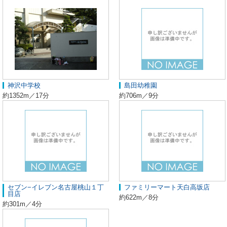
神沢中学校
島田幼稚園
約1352m／17分
約706m／9分
セブン−イレブン名古屋桃山１丁
ファミリーマート天白高坂店
目店
約622m／8分
約301m／4分