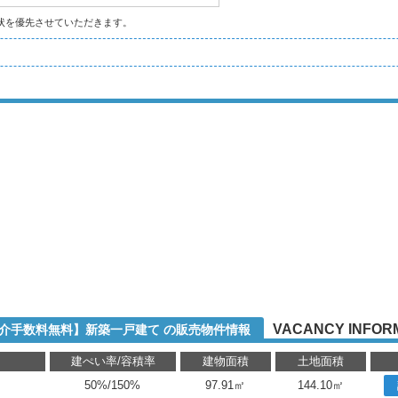
状を優先させていただきます。
VACANCY INFOR
仲介手数料無料】新築一戸建て の販売物件情報
り
建ぺい率/容積率
建物面積
土地面積
50%/150%
97.91㎡
144.10㎡