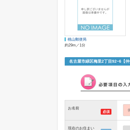
桃山郵便局
約29m／1分
名古屋市緑区梅里2丁目92−6【
お名前
必須
現在のお住まい