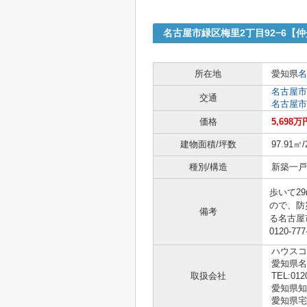
名古屋市緑区梅里2丁目92−6【
所在地
愛知県
名
名古屋市
交通
名古屋市
価格
5,698万
建物面積/坪数
97.91㎡/
種別/構造
新築一戸建
歩いて2
ので、防
備考
る名古屋
0120-
ハウスコ
愛知県
取扱会社
TEL:012
愛知県知事 
愛知県宅