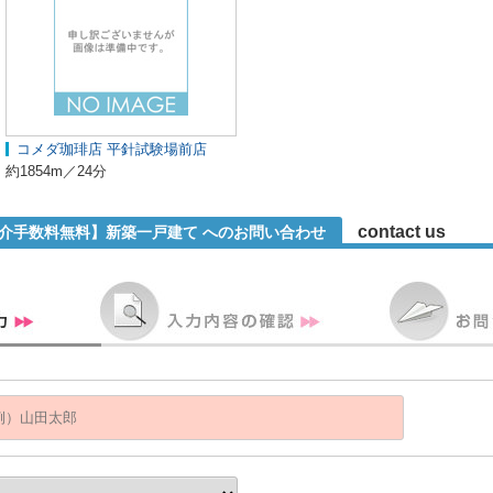
コメダ珈琲店 平針試験場前店
約1854m／24分
contact us
仲介手数料無料】新築一戸建て へのお問い合わせ