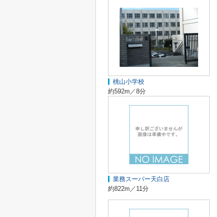
桃山小学校
約592m／8分
業務スーパー天白店
約822m／11分