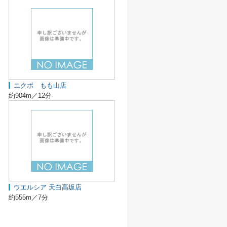
エクボ もも山店
約904m／12分
ウエルシア 天白高坂店
約555m／7分