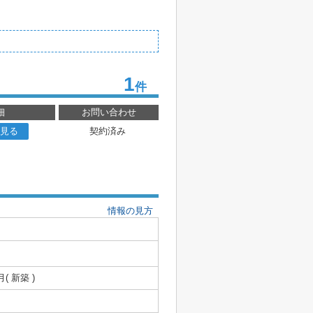
1
件
細
お問い合わせ
見る
契約済み
情報の見方
月( 新築 )