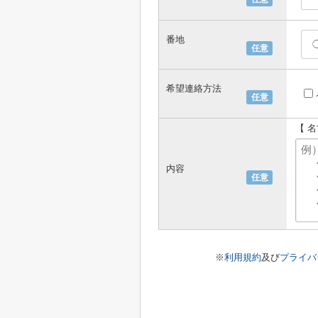
番地
任意
希望連絡方法
任意
【 
内容
任意
※
利用規約
及び
プライバ