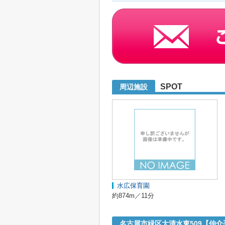
SPOT
周辺施設
水広保育園
約874m／11分
名古屋市緑区大清水東509【仲