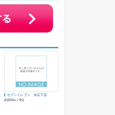
セブンイレブン 水広下店
約650m／9分