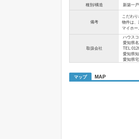
種別/構造
新築一戸建
こだわり
備考
物件は、
マイホーム
ハウスコ
愛知県
取扱会社
TEL:012
愛知県知事 
愛知県宅
MAP
マップ