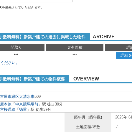
状を優先させていただきます。
ARCHIVE
介手数料無料】新築戸建ての過去に掲載した物件
間取り
専有面積
詳
***
***
詳細を
せください。
OVERVIEW
介手数料無料】新築戸建ての物件概要
古屋市緑区
大清水東
509
屋本線
「
中京競馬場前
」駅 徒歩30分
営桜通線
「
徳重
」駅 徒歩37分
築年月（築年数)
2025年 6
土地面積/坪数
-/-