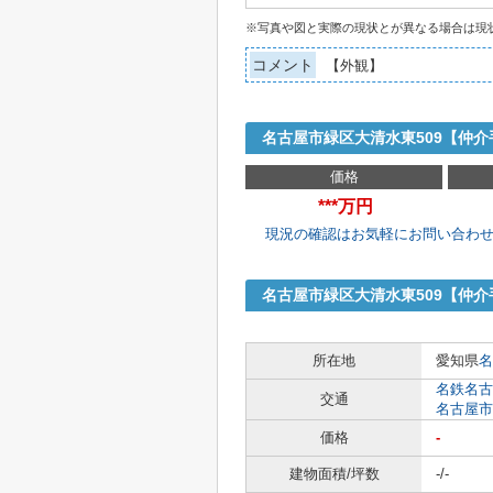
※写真や図と実際の現状とが異なる場合は現
コメント
【外観】
名古屋市緑区大清水東509【仲
価格
***万円
現況の確認はお気軽にお問い合わ
名古屋市緑区大清水東509【仲
所在地
愛知県
名
名鉄名古
交通
名古屋市
価格
-
建物面積/坪数
-/-