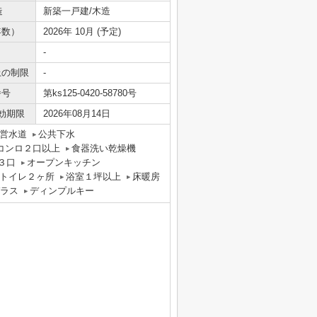
造
新築一戸建/木造
年数）
2026年 10月 (予定)
-
上の制限
-
番号
第ks125-0420-58780号
効期限
2026年08月14日
営水道
公共下水
コンロ２口以上
食器洗い乾燥機
３口
オープンキッチン
トイレ２ヶ所
浴室１坪以上
床暖房
ラス
ディンプルキー