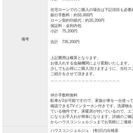
住宅ローンでのご購入の場合は下記項目も必要
銀行手数料：約55,000円
ローン契約印紙代：約20,200円
保証料：金利内包
小計 75,200円
備考
合計 735,200円
上記費用は概算となります。
お借入れする金融機関により変動いたします。
少しでもお得にご購入頂けますように、当社ス
ご紹介をさせて頂きます。
＿＿＿＿＿＿＿＿＿＿＿＿＿＿＿＿＿＿
仲介手数料無料
駐車が2台可能ですので、家族が車を一台使っ
確認できるTVインターホン付きです。洗濯物
ている物件です。床暖房が付いているので、エ
になりお手入れが簡単になります。詳細のご確認や内
からハウスコンシェルジュまでお気軽にご連絡
ハウスコンシェルジュ (有)日の出殖産