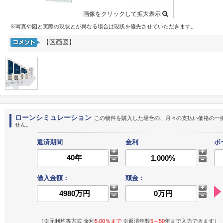
画像をクリックして拡大表示
※写真や図と実際の現状とが異なる場合は現状を優先させていただきます。
【区画図】
ローンシミュレーション
この物件を購入した場合の、月々の支払い価格の一
せん。
返済期間
金利
ボ
借入金額：
頭金：
（※元利均等方式 金利
5.00％まで
※返済年数
5～50
年まで入力できます）