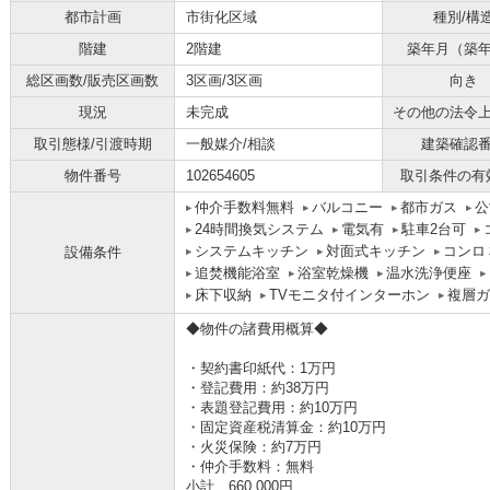
都市計画
市街化区域
種別/構
階建
2階建
築年月（築
総区画数/販売区画数
3区画/3区画
向き
現況
未完成
その他の法令
取引態様/引渡時期
一般媒介/相談
建築確認
物件番号
102654605
取引条件の有
仲介手数料無料
バルコニー
都市ガス
公
24時間換気システム
電気有
駐車2台可
システムキッチン
対面式キッチン
コンロ
設備条件
追焚機能浴室
浴室乾燥機
温水洗浄便座
床下収納
TVモニタ付インターホン
複層ガ
◆物件の諸費用概算◆
・契約書印紙代：1万円
・登記費用：約38万円
・表題登記費用：約10万円
・固定資産税清算金：約10万円
・火災保険：約7万円
・仲介手数料：無料
小計 660,000円