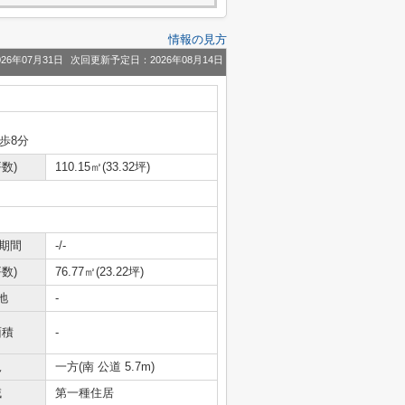
情報の見方
26年07月31日
次回更新予定日：2026年08月14日
歩8分
数)
110.15㎡(33.32坪)
期間
-/-
数)
76.77㎡(23.22坪)
地
-
面積
-
況
一方(南 公道 5.7m)
域
第一種住居