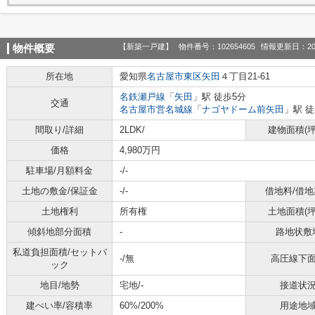
【新築一戸建】
物件番号：102654605
情報更新日：20
物件概要
所在地
愛知県
名古屋市東区
矢田
４丁目21-61
名鉄瀬戸線
「
矢田
」駅 徒歩5分
交通
名古屋市営名城線
「
ナゴヤドーム前矢田
」駅 徒
間取り/詳細
2LDK/
建物面積(坪
価格
4,980万円
駐車場/月額料金
-/-
土地の敷金/保証金
-/-
借地料/借地
土地権利
所有権
土地面積(坪
傾斜地部分面積
-
路地状敷
私道負担面積/セットバ
-/無
高圧線下
ック
地目/地勢
宅地/-
接道状
建ぺい率/容積率
60%/200%
用途地