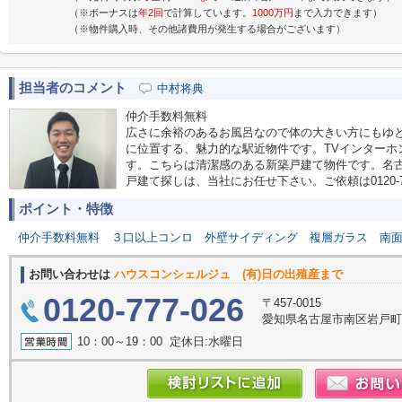
（※ボーナスは
年2回
で計算しています。
1000万円
まで入力できます）
（※物件購入時、その他諸費用が発生する場合がございます）
担当者のコメント
中村将典
仲介手数料無料
広さに余裕のあるお風呂なので体の大きい方にもゆ
に位置する、魅力的な駅近物件です。TVインターホ
す。こちらは清潔感のある新築戸建て物件です。名
戸建て探しは、当社にお任せ下さい。ご依頼は0120-7
ポイント・特徴
仲介手数料無料
３口以上コンロ
外壁サイディング
複層ガラス
南
お問い合わせは
ハウスコンシェルジュ (有)日の出殖産まで
0120-777-026
〒457-0015
愛知県名古屋市南区岩戸
10：00～19：00 定休日:水曜日