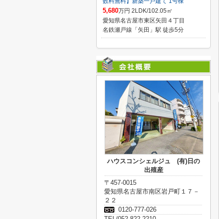
数料無料】新築一戸建て 1号棟
5,680
万円 2LDK/102.05㎡
愛知県名古屋市東区矢田４丁目
名鉄瀬戸線「矢田」駅 徒歩5分
ハウスコンシェルジュ (有)日の
出殖産
〒457-0015
愛知県名古屋市南区岩戸町１７－
２２
0120-777-026
TEL/052-822-2210