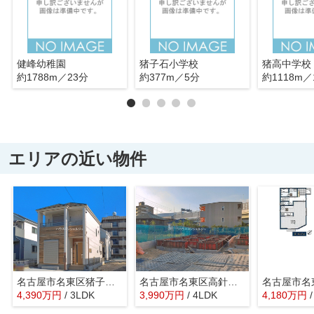
健峰幼稚園
猪子石小学校
猪高中学校
約1788m／23分
約377m／5分
約1118m／
エリアの近い物件
名古屋市名東区猪子石２丁目913-3【仲介手数料無料】新築一戸建て B号棟
名古屋市名東区高針原２丁目707【仲介手数料無料】新築一戸建て
4,390
万
円
/ 3LDK
3,990
万
円
/ 4LDK
4,180
万
円