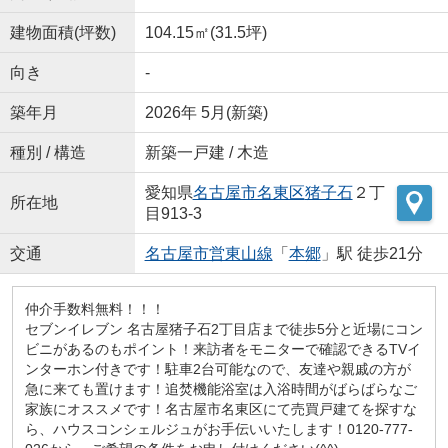
建物面積(坪数)
104.15㎡(31.5坪)
向き
-
築年月
2026年 5月(新築)
種別 / 構造
新築一戸建 / 木造
愛知県
名古屋市名東区
猪子石
２丁
所在地
目913-3
交通
名古屋市営東山線
「
本郷
」駅 徒歩21分
仲介手数料無料！！！
セブンイレブン 名古屋猪子石2丁目店まで徒歩5分と近場にコン
ビニがあるのもポイント！来訪者をモニターで確認できるTVイ
ンターホン付きです！駐車2台可能なので、友達や親戚の方が
急に来ても置けます！追焚機能浴室は入浴時間がばらばらなご
家族にオススメです！名古屋市名東区にて売買戸建てを探すな
ら、ハウスコンシェルジュがお手伝いいたします！0120-777-