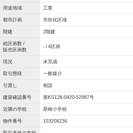
用途地域
工業
都市計画
市街化区域
階建
2階建
総区画数 /
- / 4区画
販売区画数
現況
未完成
取引態様
一般媒介
引渡し
相談
建築確認番号
第KS126-0420-52987号
近隣の学校
星崎小学校
物件番号
103208236
取引条件の有効