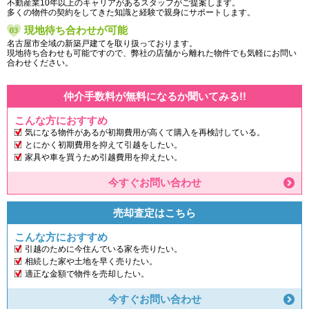
不動産業10年以上のキャリアがあるスタッフがご提案します。
3,780
万
円
/ 4LDK
カーマホームセンター元塩店
多くの物件の契約をしてきた知識と経験で親身にサポートします。
約1151m／15分
現地待ち合わせが可能
名古屋市全域の新築戸建てを取り扱っております。
現地待ち合わせも可能ですので、弊社の店舗から離れた物件でも気軽にお問い
合わせください。
仲介手数料が無料になるか聞いてみる!!
こんな方におすすめ
気になる物件があるが初期費用が高くて購入を再検討している。
池歯科医院
とにかく初期費用を抑えて引越をしたい。
約721m／10分
家具や車を買うため引越費用を抑えたい。
今すぐお問い合わせ
売却査定はこちら
こんな方におすすめ
引越のために今住んでいる家を売りたい。
南野第三公園
相続した家や土地を早く売りたい。
約291m／4分
適正な金額で物件を売却したい。
今すぐお問い合わせ