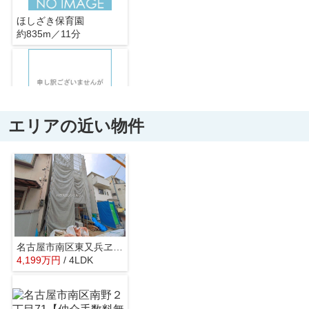
ほしざき保育園
約835m／11分
エリアの近い物件
正和幼稚園
約753m／10分
名古屋市南区東又兵ヱ町３丁目33-4【仲介手数料無料】新築一戸建て 1号棟
4,199
万
円
/ 4LDK
星崎小学校
約262m／4分