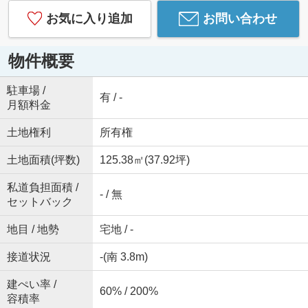
お気に入り追加
お問い合わせ
物件概要
駐車場 /
有 / -
月額料金
土地権利
所有権
土地面積(坪数)
125.38㎡(37.92坪)
私道負担面積 /
- / 無
セットバック
地目 / 地勢
宅地 / -
接道状況
-(南 3.8m)
建ぺい率 /
60% / 200%
容積率