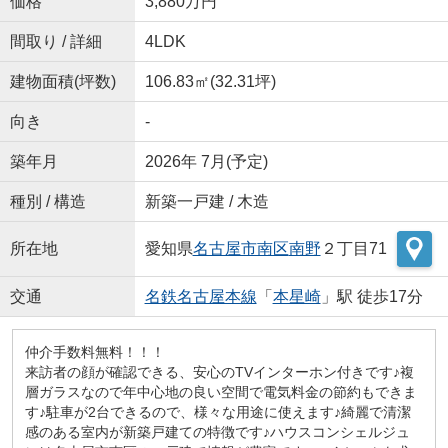
価格
3,880万円
間取り / 詳細
4LDK
建物面積(坪数)
106.83㎡(32.31坪)
向き
-
築年月
2026年 7月(予定)
種別 / 構造
新築一戸建 / 木造
所在地
愛知県
名古屋市南区
南野
２丁目71
交通
名鉄名古屋本線
「
本星崎
」駅 徒歩17分
仲介手数料無料！！！
来訪者の顔が確認できる、安心のTVインターホン付きです♪複
層ガラスなので年中心地の良い空間で電気料金の節約もできま
す♪駐車が2台できるので、様々な用途に使えます♪綺麗で清潔
感のある室内が新築戸建ての特徴です♪ハウスコンシェルジュ