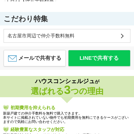
こだわり特集
名古屋市南区南野２丁目71【仲介手数料無料】新築一戸建て 1号棟
3,680
万
円
/ 4LDK
フィール食彩館
名古屋市周辺で仲介手数料無料
約1274m／16分
メールで共有する
LINEで共有する
名古屋市南区砂口町1【仲介手数料無料】新築一戸建て
ハウスコンシェルジュ
が
4,290
万
円
/ 3LDK
3
ファミリーマート 名南上浜町店
選ばれる
つの理由
約666m／9分
初期費用を抑えられる
新築戸建ての仲介手数料を無料で購入できます。
本サイトに掲載されていない物件でも初期費用を無料にできるケースがござい
ますので気軽にお問い合わせください。
経験豊富なスタッフが対応
名古屋市南区南野２丁目71【仲介手数料無料】新築一戸建て 2号棟