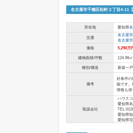
名古屋市千種区松軒２丁目4-1
所在地
愛知県
名
名古屋市
交通
名古屋市
価格
5,290万
建物面積/坪数
124.99㎡
種別/構造
新築一戸建
好条件の
備考
能です。
情報も併
ハウスコ
愛知県
取扱会社
TEL:012
愛知県知事 
愛知県宅