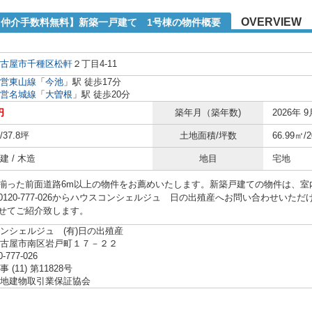
OVERVIEW
1【仲介手数料無料】新築一戸建て 1号棟の物件概要
古屋市千種区
松軒
２丁目4-11
営東山線
「
今池
」駅 徒歩17分
営名城線
「
大曽根
」駅 徒歩20分
円
築年月（築年数)
2026年 9
/37.8坪
土地面積/坪数
66.99㎡/
 / 木造
地目
宅地
揃った前面道路6m以上の物件をお薦めいたします。新築戸建ての物件は、室
0120-777-026からハウスコンシェルジュ 日の出殖産へお問い合わせい
せてご紹介致します。
ンシェルジュ (有)日の出殖産
名古屋市南区岩戸町１７－２２
0-777-026
(11) 第11828号
地建物取引業保証協会