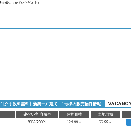
状を優先させていただきます。
VACANCY
1【仲介手数料無料】新築一戸建て 1号棟の販売物件情報
り
建ぺい率/容積率
建物面積
土地面積
80%/200%
124.99㎡
66.99㎡