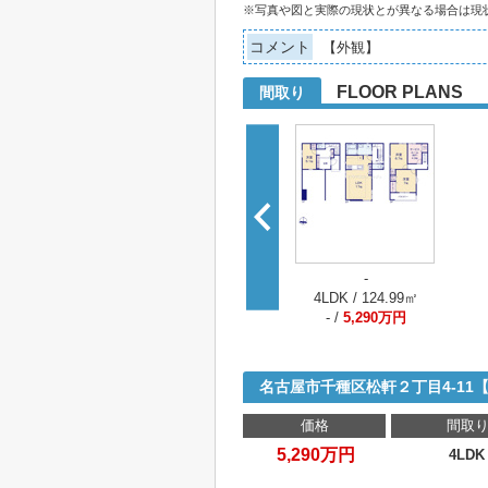
※写真や図と実際の現状とが異なる場合は現
コメント
【外観】
FLOOR PLANS
間取り
-
4LDK / 124.99㎡
- /
5,290万円
名古屋市千種区松軒２丁目4-1
価格
間取
5,290万円
4LDK