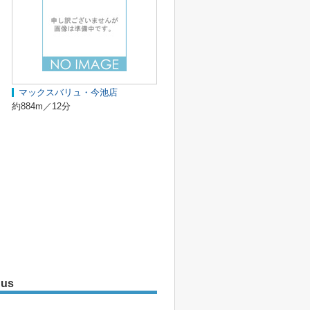
マックスバリュ・今池店
約884m／12分
 us