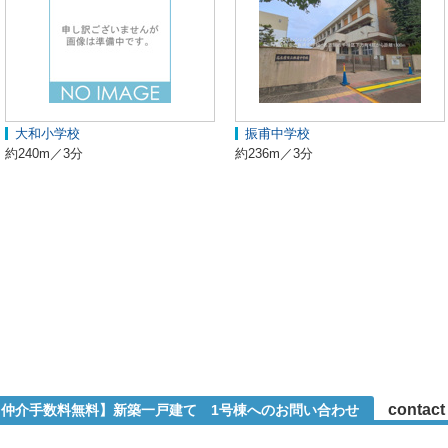
大和小学校
振甫中学校
約240m／3分
約236m／3分
contact
1【仲介手数料無料】新築一戸建て 1号棟へのお問い合わせ