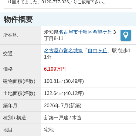
り揃えてました。0120-777-026よりご依頼下さい。
物件概要
愛知県
名古屋市千種区
希望ケ丘
３
所在地
丁目8-11
名古屋市営名城線
「
自由ヶ丘
」駅 徒歩1
交通
1分
価格
6,199万円
建物面積(坪数)
100.81㎡(30.49坪)
土地面積(坪数)
132.64㎡(40.12坪)
築年月
2026年 7月(新築)
種別 / 構造
新築一戸建 / 木造
地目
宅地