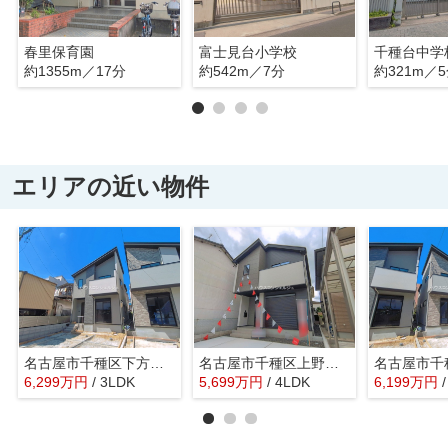
春里保育園
富士見台小学校
千種台中学
約1355m／17分
約542m／7分
約321m／
エリアの近い物件
名古屋市千種区下方町1丁目51−1【仲介手数料無料】新築一戸建て 1号棟
名古屋市千種区上野１丁目603【仲介手数料無料】新築一戸建て 1号棟
6,299
万
円
/ 3LDK
5,699
万
円
/ 4LDK
6,199
万
円