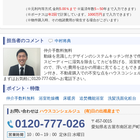
（※元利均等方式 金利
5.00％まで
※返済年数
5～50
年まで入力できます）
（※ボーナスは
年2回
で計算しています。
1000万円
まで入力できます）
（※物件購入時、その他諸費用が発生する場合がございます）
担当者のコメント
中村将典
仲介手数料無料
動線を意識したデザインのシステムキッチン付きで
スピーディーに湿気を除去してカビを防げる、浴室
ので、浮いた費用をほかの用途に充てることもできま
ン付き。不動産購入での不安な点をハウスコンシェ
まずはお気軽に0120-777-026へお電話下さい。
ポイント・特徴
仲介手数料無料
浴室乾燥機
床暖房
追焚機能浴室
洗髪洗面化粧台
お問い合わせは
ハウスコンシェルジュ (有)日の出殖産まで
0120-777-026
〒457-0015
愛知県名古屋市南区岩戸
10：00～19：00 定休日:水曜日