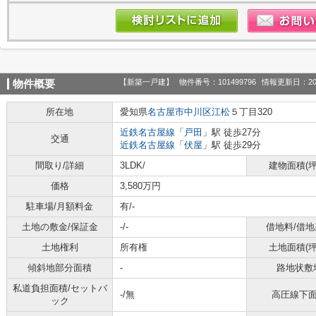
【新築一戸建】
物件番号：101499796
情報更新日：20
物件概要
所在地
愛知県
名古屋市中川区
江松
５丁目320
近鉄名古屋線
「
戸田
」駅 徒歩27分
交通
近鉄名古屋線
「
伏屋
」駅 徒歩29分
間取り/詳細
3LDK/
建物面積(坪
価格
3,580万円
駐車場/月額料金
有/-
土地の敷金/保証金
-/-
借地料/借地
土地権利
所有権
土地面積(坪
傾斜地部分面積
-
路地状敷
私道負担面積/セットバ
-/無
高圧線下
ック