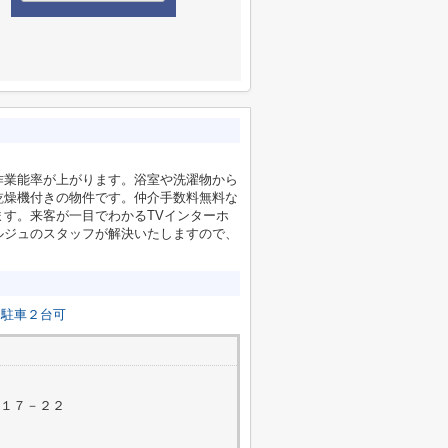
作業能率が上がります。浴室や洗濯物から
乾燥機付きの物件です。仲介手数料無料な
す。来客が一目でわかるTVインターホ
ルジュのスタッフが解決いたしますので、
駐車２台可
町１７－２２