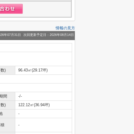
情報の見方
26年07月31日
次回更新予定日：2026年08月14日
数)
96.43㎡(29.17坪)
期間
-/-
数)
122.12㎡(36.94坪)
地
-
面積
-