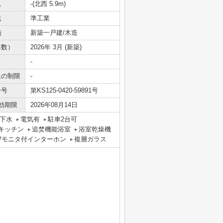
況
-(北西 5.9m)
域
準工業
造
新築一戸建/木造
年数）
2026年 3月 (新築)
-
上の制限
-
番号
第KS125-0420-59891号
効期限
2026年08月14日
下水
電気有
駐車2台可
キッチン
追焚機能浴室
浴室乾燥機
Vモニタ付インターホン
複層ガラス