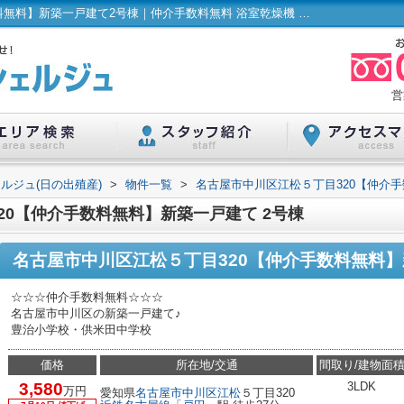
名古屋市中川区江松５丁目320【仲介手数料無料】新築一戸建て2号棟｜仲介手数料無料 浴室乾燥機 床暖房 追焚機能浴室 洗髪洗面化粧台 駐車２台可｜ハウスコンシェルジュ(日の出殖産)
営
ルジュ(日の出殖産)
>
物件一覧
>
名古屋市中川区江松５丁目320【仲介
20【仲介手数料無料】新築一戸建て 2号棟
名古屋市中川区江松５丁目320【仲介手数料無料
☆☆☆仲介手数料無料☆☆☆
名古屋市中川区の新築一戸建て♪
豊治小学校・供米田中学校
価格
所在地/交通
間取り/建物面
3,580
3LDK
万円
愛知県
名古屋市中川区
江松
５丁目320