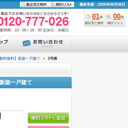
最終更新：2026年08月08日
01
00
件
件
最近見た物件
検討リスト
業時間：10：00～19：00
定休日：水曜日
手数料無料】新築一戸建て
>
2号棟
】新築一戸建て
積