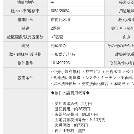
地目/地勢
-/-
接道状
建ぺい率/容積率
60%/200%
用途地
都市計画
市街化区域
種別/構
階建
2階建
築年月（築
総区画数/販売区画数
-/2区画
向き
現況
完成済み
その他の法令
取引態様/引渡時期
一般媒介/即時
建築確認
物件番号
101499796
取引条件の有
仲介手数料無料
都市ガス
公営水道
公共
食器洗い乾燥機
システムキッチン
対面式
設備条件
温水洗浄便座
洗髪洗面化粧台
床暖房
T
◆物件の諸費用概算◆
・契約書印紙代：1万円
・登記費用：約38万円
・表題登記費用：約10万円
・固定資産税清算金：約10万円
・火災保険：約7万円
・仲介手数料：無料