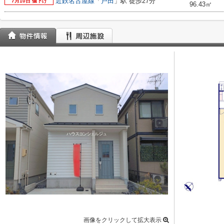
近鉄名古屋線
「
戸田
」駅 徒歩27分
7月10日 値下げ
96.43㎡
画像をクリックして拡大表示