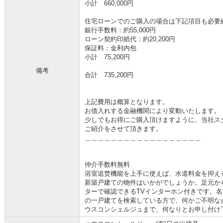
小計 660,000円
住宅ローンでのご購入の場合は下記項目も必要
銀行手数料：約55,000円
ローン契約印紙代：約20,200円
保証料：金利内包
小計 75,200円
備考
合計 735,200円
上記費用は概算となります。
お借入れする金融機関により変動いたします。
少しでもお得にご購入頂けますように、当社ス
ご紹介をさせて頂きます。
＿＿＿＿＿＿＿＿＿＿＿＿＿＿＿＿＿＿
仲介手数料無料
浴室追焚機能を上手に使えば、水道料金を抑え
新築戸建ての物件はいかがでしょうか。足元か
ターで確認できるTVインターホン付きです。
の一戸建てを検索している方で、何かご不明な点等ご
ウスコンシェルジュまで、何なりとお申し付け