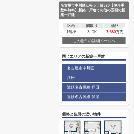
名古屋市中川区江松５丁目320【仲介手
数料無料】新築一戸建て
の他の区画の新
築一戸建
区画
間取り
価格
1号棟
3LDK
3,580
万円
この物件の詳細ページへ
同じエリアの新築一戸建
名古屋市中川区
江松
近鉄名古屋線 戸田
近鉄名古屋線 伏屋
価格と住所の近い物件