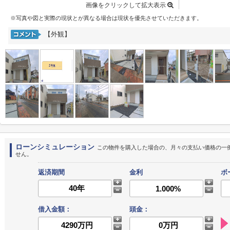
画像をクリックして拡大表示
※写真や図と実際の現状とが異なる場合は現状を優先させていただきます。
【外観】
ローンシミュレーション
この物件を購入した場合の、月々の支払い価格の一
せん。
返済期間
金利
ボ
借入金額：
頭金：