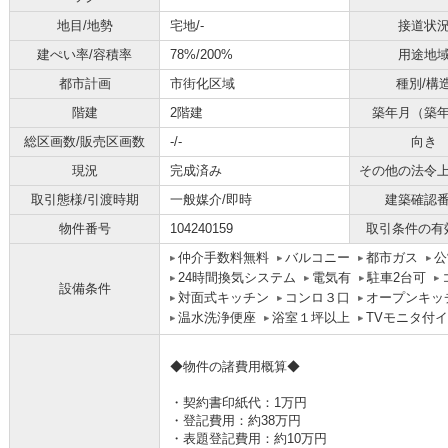
地目/地勢
宅地/-
接道状
建ぺい率/容積率
78%/200%
用途地
都市計画
市街化区域
種別/構
階建
2階建
築年月（築
総区画数/販売区画数
-/-
向き
現況
完成済み
その他の法令
取引態様/引渡時期
一般媒介/即時
建築確認
物件番号
104240159
取引条件の有
仲介手数料無料
バルコニー
都市ガス
公
24時間換気システム
電気有
駐車2台可
設備条件
対面式キッチン
コンロ３口
オープンキッ
温水洗浄便座
浴室１坪以上
TVモニタ付
◆物件の諸費用概算◆
・契約書印紙代：1万円
・登記費用：約38万円
・表題登記費用：約10万円