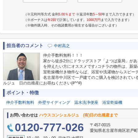
（※元利均等方式 金利
5.00％まで
※返済年数
5～50
年まで入力できます）
（※ボーナスは
年2回
で計算しています。
1000万円
まで入力できます）
（※物件購入時、その他諸費用が発生する場合がございます）
担当者のコメント
中村高之
仲介手数料無料！！！
家から徒歩2分にドラッグストア「よつば薬局」があ
を抑えたい方にオススメです♪コチラの物件は、新築
室乾燥機付き物件ならば、浴室や洗濯物からスピー
名古屋市中川区で一戸建てのご購入を検討されている方は、
ルジュ 日の出殖産にお尋ねください(#^^#)
ポイント・特徴
仲介手数料無料
外壁サイディング
温水洗浄便座
浴室乾燥機
お問い合わせは
ハウスコンシェルジュ (有)日の出殖産まで
0120-777-026
〒457-0015
愛知県名古屋市南区岩戸