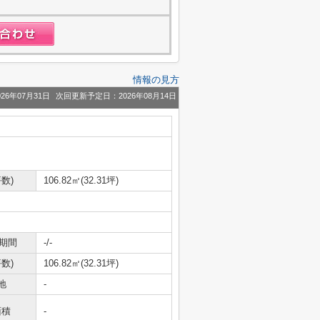
情報の見方
26年07月31日
次回更新予定日：2026年08月14日
数)
106.82㎡(32.31坪)
期間
-/-
数)
106.82㎡(32.31坪)
地
-
面積
-