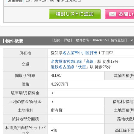
10：00～19：00 定休日:水曜日
【新築一戸建】
物件番号：104240159
情報更新日：20
物件概要
所在地
愛知県
名古屋市中川区
打出
１丁目92
名古屋市営東山線
「
高畑
」駅 徒歩17分
交通
近鉄名古屋線
「
伏屋
」駅 徒歩23分
間取り/詳細
4LDK/
建物面積(坪
価格
4,290万円
駐車場/月額料金
-/-
土地の敷金/保証金
-/-
借地料/借地
土地権利
所有権
土地面積(坪
傾斜地部分面積
-
路地状敷
私道負担面積/セットバ
-/無
高圧線下
ック