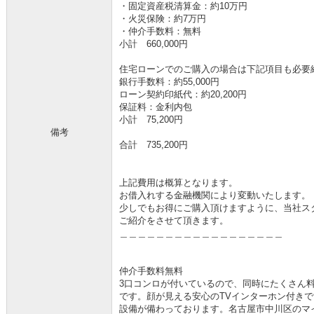
・固定資産税清算金：約10万円
・火災保険：約7万円
・仲介手数料：無料
小計 660,000円
住宅ローンでのご購入の場合は下記項目も必要
銀行手数料：約55,000円
ローン契約印紙代：約20,200円
保証料：金利内包
小計 75,200円
備考
合計 735,200円
上記費用は概算となります。
お借入れする金融機関により変動いたします。
少しでもお得にご購入頂けますように、当社ス
ご紹介をさせて頂きます。
＿＿＿＿＿＿＿＿＿＿＿＿＿＿＿＿＿＿
仲介手数料無料
3口コンロが付いているので、同時にたくさん
です。顔が見える安心のTVインターホン付き
設備が備わっております。名古屋市中川区のマ