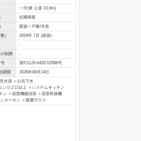
況
一方(東 公道 10.8m)
域
近隣商業
造
新築一戸建/木造
年数）
2026年 7月 (新築)
-
上の制限
-
番号
第KS126-0420-52898号
効期限
2026年08月14日
営水道
公共下水
コンロ２口以上
システムキッチン
チン
追焚機能浴室
浴室乾燥機
インターホン
複層ガラス