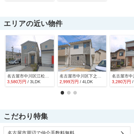
エリアの近い物件
名古屋市中川区江松５丁目320【仲介手数料無料】新築一戸建て
名古屋市中川区下之一色町字操出48【仲介手数料無料】新築一戸建て 2号棟
3,580
万
円
/ 3LDK
2,999
万
円
/ 4LDK
3,280
万
円
こだわり特集
名古屋市周辺で仲介手数料無料