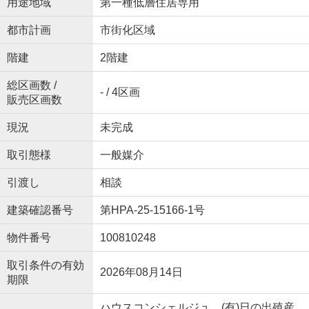
用途地域
第一種低層住居専用
都市計画
市街化区域
階建
2階建
総区画数 /
- / 4区画
販売区画数
現況
未完成
取引態様
一般媒介
引渡し
相談
建築確認番号
第HPA-25-15166-1号
物件番号
100810248
取引条件の有効
2026年08月14日
期限
ハウスコンシェルジュ (有)日の出殖産