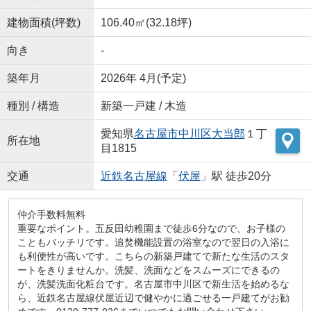
建物面積(坪数)
106.40㎡(32.18坪)
向き
-
築年月
2026年 4月(予定)
種別 / 構造
新築一戸建 / 木造
愛知県
名古屋市中川区
大当郎
１丁
所在地
目1815
交通
近鉄名古屋線
「
伏屋
」駅 徒歩20分
仲介手数料無料
重要なポイント。五反田幼稚園まで徒歩6分なので、お子様の
こともバッチリです。追焚機能設置の浴室なので翌日の入浴に
も利便性が高いです。こちらの新築戸建てで新たな生活のスタ
ートをきりませんか。洗髪、洗面などをスムーズにできるの
が、洗髪洗面化粧台です。名古屋市中川区で新生活を始めるな
ら、近鉄名古屋線伏屋近辺で健やかに過ごせる一戸建てがお勧