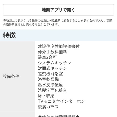
地図アプリで開く
※地図上に表示される物件の位置は付近住所に所在することを表すものであり、実際
の物件所在地とは異なる場合がございます。
特徴
建設住宅性能評価書付
仲介手数料無料
駐車2台可
システムキッチン
対面式キッチン
追焚機能浴室
設備条件
浴室乾燥機
温水洗浄便座
洗髪洗面化粧台
床下収納
TVモニタ付インターホン
複層ガラス