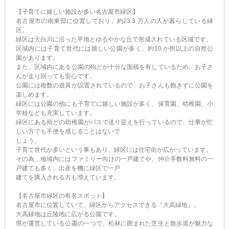
【子育てに嬉しい施設が多い名古屋市緑区】
名古屋市の南東部に位置しており、約23.3 万人の人が暮らしている緑
区。
緑区は天白川に沿った平地とゆるやかな丘で形成されている区域です。
区域内には子育て世代には嬉しい公園が多く、約10 か所以上の自然公
園があります。
また、区域内にある公園の殆どが十分な面積を有しているため、お子さ
んが走り回っても安心です。
公園には複数の遊具が設置されているので、お子さんも飽きずに公園を
楽しめます。
緑区には公園の他にも子育てに嬉しい施設が多く、保育園、幼稚園、小
学校なども充実しています。
緑区にある殆どの幼稚園がバスで送り迎えを行っているので、仕事が忙
しい方でも不便を感じることはないで
しょう。
子育て世代が多いという事もあり、緑区には住宅街が広がっています。
その為、地域内にはファミリー向けの一戸建てや、仲介手数料無料の一
戸建ても多く、出産を機に緑区で一戸
建てを購入される方も増えています。
【名古屋市緑区の有名スポット】
名古屋市に位置していて、緑区からアクセスできる『大高緑地』。
大高緑地は丘陵地に広がる公園です。
県が運営している公園の一つで、松林に囲まれた芝生と散歩道が魅力な