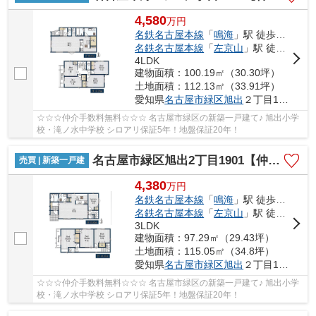
4,580
万
円
名鉄名古屋本線
「
鳴海
」駅 徒歩29分
名鉄名古屋本線
「
左京山
」駅 徒歩31分
4LDK
建物面積：100.19㎡（30.30坪）
土地面積：112.13㎡（33.91坪）
愛知県
名古屋市緑区
旭出
２丁目1901
☆☆☆仲介手数料無料☆☆☆ 名古屋市緑区の新築一戸建て♪ 旭出小学
校・滝ノ水中学校 シロアリ保証5年！地盤保証20年！
名古屋市緑区旭出2丁目1901【仲介手数料無料】新築一戸建て 2号棟
売買 | 新築一戸建
4,380
万
円
名鉄名古屋本線
「
鳴海
」駅 徒歩29分
名鉄名古屋本線
「
左京山
」駅 徒歩31分
3LDK
建物面積：97.29㎡（29.43坪）
土地面積：115.05㎡（34.8坪）
愛知県
名古屋市緑区
旭出
２丁目1901
☆☆☆仲介手数料無料☆☆☆ 名古屋市緑区の新築一戸建て♪ 旭出小学
校・滝ノ水中学校 シロアリ保証5年！地盤保証20年！