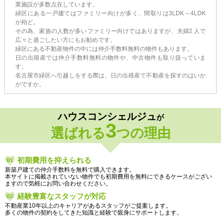
業施設が多数点在しています。
緑区にある一戸建てはファミリー向けが多く、間取りは3LDK～4LDK
が殆ど。
その為、家族の人数が多いファミリー向けではありますが、夫婦2 人で
広々と過ごしたい方にもお勧めです。
緑区にある不動産物件の中には仲介手数料無料の物件もあります。
日の出殖産では仲介手数料無料の物件や、中古物件も取り扱っていま
す。
名古屋市緑区へ引越しをする際は、日の出殖産で不動産を探すのはいか
がですか。
ハウスコンシェルジュ
が
3
選ばれる
つの理由
初期費用を抑えられる
新築戸建ての仲介手数料を無料で購入できます。
本サイトに掲載されていない物件でも初期費用を無料にできるケースがござい
ますので気軽にお問い合わせください。
経験豊富なスタッフが対応
不動産業10年以上のキャリアがあるスタッフがご提案します。
多くの物件の契約をしてきた知識と経験で親身にサポートします。