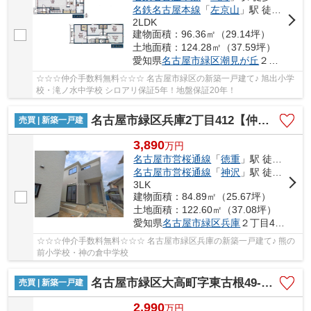
名鉄名古屋本線
「
左京山
」駅 徒歩23分
2LDK
建物面積：96.36㎡（29.14坪）
土地面積：124.28㎡（37.59坪）
愛知県
名古屋市緑区
潮見が丘
２丁目174
☆☆☆仲介手数料無料☆☆☆ 名古屋市緑区の新築一戸建て♪ 旭出小学
校・滝ノ水中学校 シロアリ保証5年！地盤保証20年！
名古屋市緑区兵庫2丁目412【仲介手数料無料】新築一戸建て A号棟
売買 | 新築一戸建
3,890
万
円
名古屋市営桜通線
「
徳重
」駅 徒歩25分
名古屋市営桜通線
「
神沢
」駅 徒歩37分
3LK
建物面積：84.89㎡（25.67坪）
土地面積：122.60㎡（37.08坪）
愛知県
名古屋市緑区
兵庫
２丁目412
☆☆☆仲介手数料無料☆☆☆ 名古屋市緑区兵庫の新築一戸建て♪ 熊の
前小学校・神の倉中学校
名古屋市緑区大高町字東古根49-8【仲介手数料無料】新築一戸建て A号棟
売買 | 新築一戸建
2,990
万
円