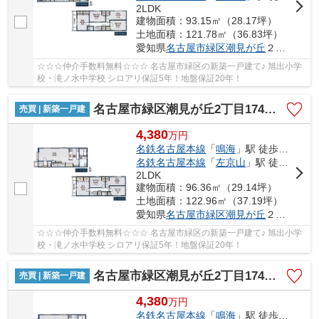
2LDK
建物面積：93.15㎡（28.17坪）
土地面積：121.78㎡（36.83坪）
愛知県
名古屋市緑区
潮見が丘
２丁目174
☆☆☆仲介手数料無料☆☆☆ 名古屋市緑区の新築一戸建て♪ 旭出小学
校・滝ノ水中学校 シロアリ保証5年！地盤保証20年！
名古屋市緑区潮見が丘2丁目174【仲介手数料無料】新築一戸建て 3号棟
売買 | 新築一戸建
4,380
万
円
名鉄名古屋本線
「
鳴海
」駅 徒歩22分
名鉄名古屋本線
「
左京山
」駅 徒歩23分
2LDK
建物面積：96.36㎡（29.14坪）
土地面積：122.96㎡（37.19坪）
愛知県
名古屋市緑区
潮見が丘
２丁目174
☆☆☆仲介手数料無料☆☆☆ 名古屋市緑区の新築一戸建て♪ 旭出小学
校・滝ノ水中学校 シロアリ保証5年！地盤保証20年！
名古屋市緑区潮見が丘2丁目174【仲介手数料無料】新築一戸建て 4号棟
売買 | 新築一戸建
4,380
万
円
名鉄名古屋本線
「
鳴海
」駅 徒歩22分