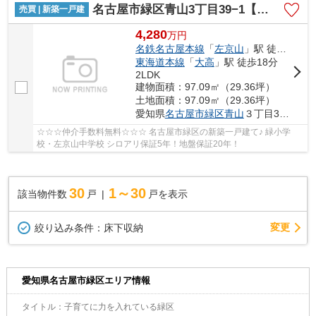
名古屋市緑区青山3丁目39−1【仲介手数料無料】新築一戸建て
売買 | 新築一戸建
4,280
万
円
名鉄名古屋本線
「
左京山
」駅 徒歩14分
東海道本線
「
大高
」駅 徒歩18分
2LDK
建物面積：97.09㎡（29.36坪）
土地面積：97.09㎡（29.36坪）
愛知県
名古屋市緑区
青山
３丁目39−1
☆☆☆仲介手数料無料☆☆☆ 名古屋市緑区の新築一戸建て♪ 緑小学
校・左京山中学校 シロアリ保証5年！地盤保証20年！
30
1～30
該当物件数
戸
戸を表示
変更
絞り込み条件：
床下収納
愛知県名古屋市緑区エリア情報
タイトル：子育てに力を入れている緑区