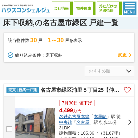
床下収納,の名古屋市緑区 戸建一覧
30
1～30
該当物件数
戸
戸を表示
変更
絞り込み条件：
床下収納
名古屋市緑区浦里５丁目25【仲介手数料無料】新築一戸建て 1号棟
売買 | 新築一戸建
7月30日 値下げ
4,499
万
円
名鉄名古屋本線
「
本星崎
」駅 徒歩10分
中央線
「
名古屋
」駅 徒歩15分
3LDK
建物面積：105.36㎡（31.87坪）