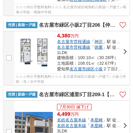
☆☆☆仲介手数料無料☆☆☆ 名古屋市緑区鳴海町の新築一戸建て♪ 鳴
海小学校・鳴海中学校
名古屋市緑区小坂2丁目206【仲介手数料無料】新築一戸建て 2号棟
売買 | 新築一戸建
4,380
万
円
名古屋市営桜通線
「
神沢
」駅 徒歩26分
名古屋市営桜通線
「
徳重
」駅 徒歩31分
1LDK
建物面積：100.10㎡（30.28坪）
土地面積：108.01㎡（32.67坪）
愛知県
名古屋市緑区
小坂
２丁目206
☆☆☆仲介手数料無料☆☆☆ 名古屋市緑区の新築一戸建て♪ 小坂小学
校・滝ノ水中学校
名古屋市緑区浦里5丁目209-1【仲介手数料無料】新築一戸建て 1号棟
売買 | 新築一戸建
7月30日 値下げ
4,499
万
円
名鉄名古屋本線
「
本星崎
」駅 徒歩9分
名鉄名古屋本線
「
本星崎
」駅 徒歩9分
3LDK