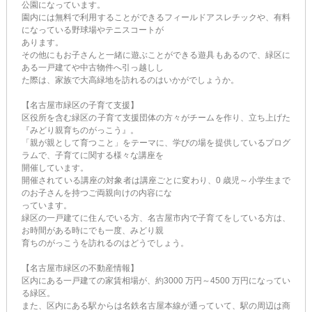
公園になっています。
園内には無料で利用することができるフィールドアスレチックや、有料
になっている野球場やテニスコートが
あります。
その他にもお子さんと一緒に遊ぶことができる遊具もあるので、緑区に
ある一戸建てや中古物件へ引っ越しし
た際は、家族で大高緑地を訪れるのはいかがでしょうか。
【名古屋市緑区の子育て支援】
区役所を含む緑区の子育て支援団体の方々がチームを作り、立ち上げた
『みどり親育ちのがっこう』。
「親が親として育つこと」をテーマに、学びの場を提供しているプログ
ラムで、子育てに関する様々な講座を
開催しています。
開催されている講座の対象者は講座ごとに変わり、0 歳児～小学生まで
のお子さんを持つご両親向けの内容にな
っています。
緑区の一戸建てに住んでいる方、名古屋市内で子育てをしている方は、
お時間がある時にでも一度、みどり親
育ちのがっこうを訪れるのはどうでしょう。
【名古屋市緑区の不動産情報】
区内にある一戸建ての家賃相場が、約3000 万円～4500 万円になってい
る緑区。
また、区内にある駅からは名鉄名古屋本線が通っていて、駅の周辺は商