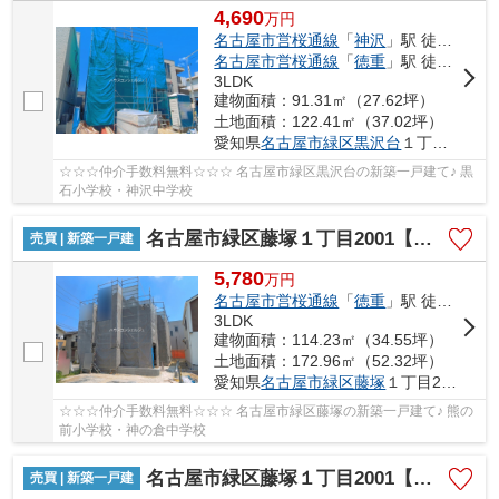
4,690
万
円
名古屋市営桜通線
「
神沢
」駅 徒歩17分
名古屋市営桜通線
「
徳重
」駅 徒歩17分
3LDK
建物面積：91.31㎡（27.62坪）
土地面積：122.41㎡（37.02坪）
愛知県
名古屋市緑区
黒沢台
１丁目818
☆☆☆仲介手数料無料☆☆☆ 名古屋市緑区黒沢台の新築一戸建て♪ 黒
石小学校・神沢中学校
名古屋市緑区藤塚１丁目2001【仲介手数料無料】新築一戸建て 1号棟
売買 | 新築一戸建
5,780
万
円
名古屋市営桜通線
「
徳重
」駅 徒歩26分
3LDK
建物面積：114.23㎡（34.55坪）
土地面積：172.96㎡（52.32坪）
愛知県
名古屋市緑区
藤塚
１丁目2001
☆☆☆仲介手数料無料☆☆☆ 名古屋市緑区藤塚の新築一戸建て♪ 熊の
前小学校・神の倉中学校
名古屋市緑区藤塚１丁目2001【仲介手数料無料】新築一戸建て 2号棟
売買 | 新築一戸建