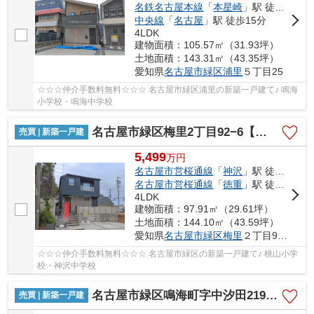
名鉄名古屋本線
「
本星崎
」駅 徒歩10分
中央線
「
名古屋
」駅 徒歩15分
4LDK
建物面積：105.57㎡（31.93坪）
土地面積：143.31㎡（43.35坪）
愛知県
名古屋市緑区
浦里
５丁目25
☆☆☆仲介手数料無料☆☆☆ 名古屋市緑区浦里の新築一戸建て♪ 鳴海
小学校・鳴海中学校
名古屋市緑区梅里2丁目92−6【仲介手数料無料】新築一戸建て
売買 | 新築一戸建
5,499
万
円
名古屋市営桜通線
「
神沢
」駅 徒歩12分
名古屋市営桜通線
「
徳重
」駅 徒歩22分
4LDK
建物面積：97.91㎡（29.61坪）
土地面積：144.10㎡（43.59坪）
愛知県
名古屋市緑区
梅里
２丁目92−6
☆☆☆仲介手数料無料☆☆☆ 名古屋市緑区の新築一戸建て♪ 桃山小学
校・神沢中学校
名古屋市緑区鳴海町字中汐田219-4【仲介手数料無料】新築一戸建て 1号棟
売買 | 新築一戸建