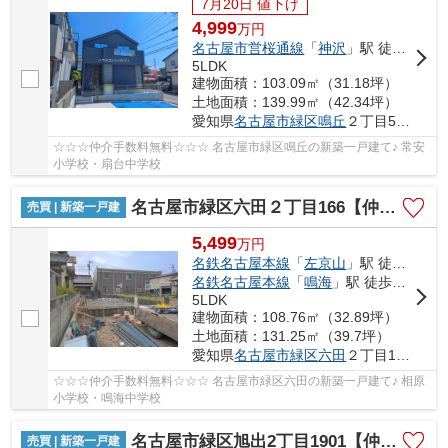
7月20日 値下げ
4,999
万
円
名古屋市営桜通線
「
神沢
」駅 徒歩14分
5LDK
建物面積：103.09㎡（31.18坪）
土地面積：139.99㎡（42.34坪）
愛知県
名古屋市緑区
鳴丘
２丁目509
☆☆☆仲介手数料無料☆☆☆ 名古屋市緑区鳴丘の新築一戸建て♪ 常安
小学校・扇台中学校
名古屋市緑区六田２丁目166【仲介手数料無料】新築一戸建て 2号棟
売買 | 新築一戸建
5,499
万
円
名鉄名古屋本線
「
左京山
」駅 徒歩16分
名鉄名古屋本線
「
鳴海
」駅 徒歩18分
5LDK
建物面積：108.76㎡（32.89坪）
土地面積：131.25㎡（39.7坪）
愛知県
名古屋市緑区
六田
２丁目166
☆☆☆仲介手数料無料☆☆☆ 名古屋市緑区六田の新築一戸建て♪ 相原
小学校・鳴海中学校
名古屋市緑区旭出2丁目1901【仲介手数料無料】新築一戸建て 1号棟
売買 | 新築一戸建