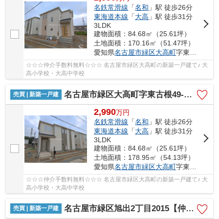
名鉄常滑線
「
名和
」駅 徒歩26分
東海道本線
「
大高
」駅 徒歩31分
3LDK
建物面積：84.68㎡（25.61坪）
土地面積：170.16㎡（51.47坪）
愛知県
名古屋市緑区
大高町
字東古根
☆☆☆仲介手数料無料☆☆☆ 名古屋市緑区大高町の新築一戸建て♪ 大
高小学校・大高中学校
名古屋市緑区大高町字東古根49-8【仲介手数料無料】新築一戸建て B号棟
売買 | 新築一戸建
2,990
万
円
名鉄常滑線
「
名和
」駅 徒歩26分
東海道本線
「
大高
」駅 徒歩31分
3LDK
建物面積：84.68㎡（25.61坪）
土地面積：178.95㎡（54.13坪）
愛知県
名古屋市緑区
大高町
字東古根
☆☆☆仲介手数料無料☆☆☆ 名古屋市緑区大高町の新築一戸建て♪ 大
高小学校・大高中学校
名古屋市緑区旭出2丁目2015【仲介手数料無料】新築一戸建て 1号棟
売買 | 新築一戸建