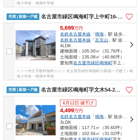
海小学校・鳴海中学校
名古屋市緑区鳴海町字上中町16-7【仲介手数料無料】新築一戸建て 3号棟
売買 | 新築一戸建
5,699
万
円
名鉄名古屋本線
「
鳴海
」駅 徒歩8分
名鉄名古屋本線
「
左京山
」駅 徒歩16分
4LDK
建物面積：105.00㎡（31.76坪）
土地面積：135.08㎡（40.86坪）
愛知県
名古屋市緑区
鳴海町
字上中町16-7
☆☆☆仲介手数料無料☆☆☆ 名古屋市緑区鳴海町の新築一戸建て♪ 鳴
海小学校・鳴海中学校
名古屋市緑区鳴海町字文木54-2【仲介手数料無料】新築一戸建て 1号棟
売買 | 新築一戸建
6月12日 値下げ
4,499
万
円
名鉄名古屋本線
「
鳴海
」駅 徒歩12分
3LDK
建物面積：117.71㎡（35.60坪）
土地面積：102.56㎡（31.02坪）
愛知県
名古屋市緑区
鳴海町
字文木54-2