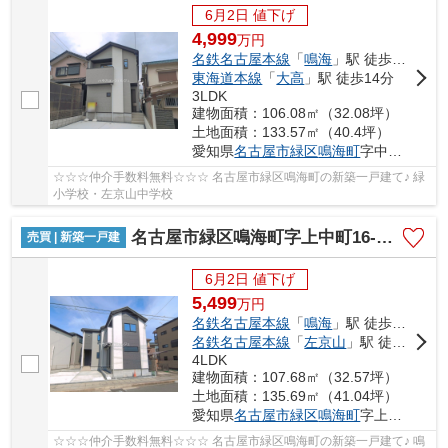
6月2日 値下げ
4,999
万
円
名鉄名古屋本線
「
鳴海
」駅 徒歩12分
東海道本線
「
大高
」駅 徒歩14分
3LDK
建物面積：106.08㎡（32.08坪）
土地面積：133.57㎡（40.4坪）
愛知県
名古屋市緑区
鳴海町
字中汐田219-4
☆☆☆仲介手数料無料☆☆☆ 名古屋市緑区鳴海町の新築一戸建て♪ 緑
小学校・左京山中学校
名古屋市緑区鳴海町字上中町16-7【仲介手数料無料】新築一戸建て 1号棟
売買 | 新築一戸建
6月2日 値下げ
5,499
万
円
名鉄名古屋本線
「
鳴海
」駅 徒歩8分
名鉄名古屋本線
「
左京山
」駅 徒歩16分
4LDK
建物面積：107.68㎡（32.57坪）
土地面積：135.69㎡（41.04坪）
愛知県
名古屋市緑区
鳴海町
字上中町16-7
☆☆☆仲介手数料無料☆☆☆ 名古屋市緑区鳴海町の新築一戸建て♪ 鳴