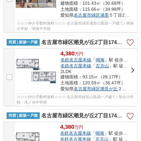
建物面積：101.43㎡（30.68坪）
土地面積：115.66㎡（34.98坪）
愛知県
名古屋市緑区
浦里
５丁目209-1
☆☆☆仲介手数料無料☆☆☆ 名古屋市緑区浦里の新築一戸建て♪ 鳴海
小学校・鳴海中学校
名古屋市緑区潮見が丘2丁目174【仲介手数料無料】新築一戸建 1号棟
売買 | 新築一戸建
4,380
万
円
名鉄名古屋本線
「
鳴海
」駅 徒歩22分
名鉄名古屋本線
「
左京山
」駅 徒歩23分
2LDK
建物面積：93.15㎡（28.17坪）
土地面積：120.59㎡（36.47坪）
愛知県
名古屋市緑区
潮見が丘
２丁目174
☆☆☆仲介手数料無料☆☆☆ 名古屋市緑区の新築一戸建て♪ 旭出小学
校・滝ノ水中学校
名古屋市緑区潮見が丘2丁目174【仲介手数料無料】新築一戸建て 2号棟
売買 | 新築一戸建
4,380
万
円
名鉄名古屋本線
「
鳴海
」駅 徒歩22分
名鉄名古屋本線
「
左京山
」駅 徒歩23分