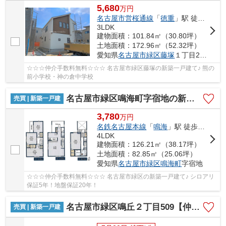
5,680
万
円
名古屋市営桜通線
「
徳重
」駅 徒歩26分
3LDK
建物面積：101.84㎡（30.80坪）
土地面積：172.96㎡（52.32坪）
愛知県
名古屋市緑区
藤塚
１丁目2001
☆☆☆仲介手数料無料☆☆☆ 名古屋市緑区藤塚の新築一戸建て♪ 熊の
前小学校・神の倉中学校
名古屋市緑区鳴海町字宿地の新築一戸建
売買 | 新築一戸建
3,780
万
円
名鉄名古屋本線
「
鳴海
」駅 徒歩16分
4LDK
建物面積：126.21㎡（38.17坪）
土地面積：82.85㎡（25.06坪）
愛知県
名古屋市緑区
鳴海町
字宿地
☆☆☆仲介手数料無料☆☆☆ 名古屋市緑区の新築一戸建て♪ シロアリ
保証5年！地盤保証20年！
名古屋市緑区鳴丘２丁目509【仲介手数料無料】新築一戸建て 1号棟
売買 | 新築一戸建