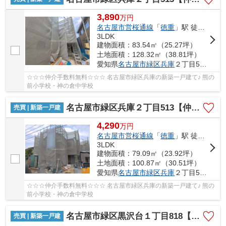
3,890
万
円
名古屋市営桜通線
「
徳重
」駅 徒歩26分
3LDK
建物面積：83.54㎡（25.27坪）
土地面積：128.32㎡（38.81坪）
愛知県
名古屋市緑区
兵庫
２丁目513
☆☆☆仲介手数料無料☆☆☆ 名古屋市緑区兵庫の新築一戸建て♪ 熊の
前小学校・神の倉中学校
名古屋市緑区兵庫２丁目513【仲介手数料無料】新築一戸建て B号棟
売買 | 新築一戸建
4,290
万
円
名古屋市営桜通線
「
徳重
」駅 徒歩26分
3LDK
建物面積：79.09㎡（23.92坪）
土地面積：100.87㎡（30.51坪）
愛知県
名古屋市緑区
兵庫
２丁目513
☆☆☆仲介手数料無料☆☆☆ 名古屋市緑区兵庫の新築一戸建て♪ 熊の
前小学校・神の倉中学校
名古屋市緑区黒沢台１丁目818【仲介手数料無料】新築一戸建て A号棟
売買 | 新築一戸建