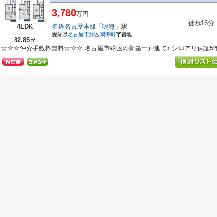
3,780
万円
徒歩16分
4LDK
名鉄名古屋本線
「
鳴海
」駅
愛知県
名古屋市緑区
鳴海町
字宿地
82.85㎡
☆☆☆仲介手数料無料☆☆☆ 名古屋市緑区の新築一戸建て♪ シロアリ保証5