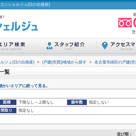
コンシェルジュ(日の出殖産)
営
ルジュ(日の出殖産)
>
(戸建(売買))地域から探す
>
名古屋市緑区の戸建(売
一覧
細かいエリアに絞って見る。
面積
下限なし～上限なし
築年数
指定しない
間取り
指定なし
並び順：