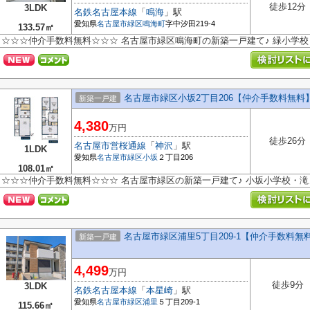
徒歩12分
3LDK
名鉄名古屋本線
「
鳴海
」駅
愛知県
名古屋市緑区
鳴海町
字中汐田219-4
133.57㎡
☆☆☆仲介手数料無料☆☆☆ 名古屋市緑区鳴海町の新築一戸建て♪ 緑小学
名古屋市緑区小坂2丁目206【仲介手数料無料
新築一戸建
4,380
万円
徒歩26分
名古屋市営桜通線
「
神沢
」駅
1LDK
愛知県
名古屋市緑区
小坂
２丁目206
108.01㎡
☆☆☆仲介手数料無料☆☆☆ 名古屋市緑区の新築一戸建て♪ 小坂小学校・
名古屋市緑区浦里5丁目209-1【仲介手数料
新築一戸建
4,499
万円
徒歩9分
3LDK
名鉄名古屋本線
「
本星崎
」駅
愛知県
名古屋市緑区
浦里
５丁目209-1
115.66㎡