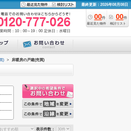
最終更新：2026年08月08日
00
00
件
件
最近見た物件
検討リスト
業時間：10：00～19：00
定休日：水曜日
買)
>
床暖房の戸建(売買)
表示件数：