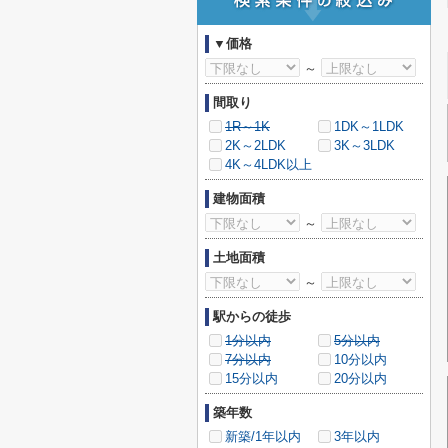
▼価格
～
間取り
1R～1K
1DK～1LDK
2K～2LDK
3K～3LDK
4K～4LDK以上
建物面積
～
土地面積
～
駅からの徒歩
1分以内
5分以内
7分以内
10分以内
15分以内
20分以内
築年数
新築/1年以内
3年以内