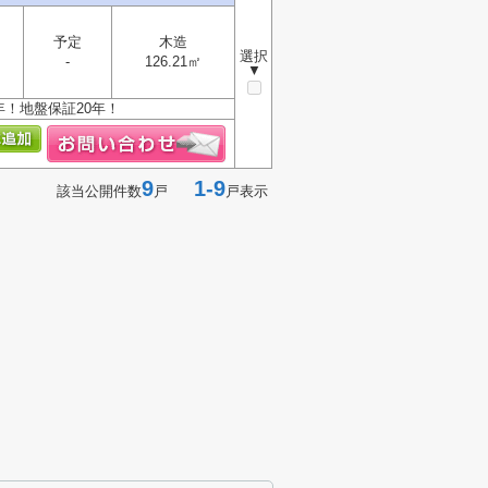
予定
木造
選択
-
126.21㎡
▼
年！地盤保証20年！
9
1-9
該当公開件数
戸
戸表示