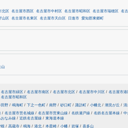
市北区
名古屋市西区
名古屋市中村区
名古屋市昭和区
名古屋市瑞穂区
名
守山区
名古屋市名東区
名古屋市天白区
日進市
愛知郡東郷町
生山
名古屋市緑区
/
名古屋市南区
/
名古屋市北区
/
名古屋市中川区
/
名古屋市港
名古屋市昭和区
春田野
/
鳴海町
/
下之一色町
/
南野
/
砂口町
/
諏訪町
/
小幡北
/
潮見が丘
/
清
線
/
名古屋市営名城線
/
名古屋市営東山線
/
名鉄瀬戸線
/
名鉄名古屋本線
/
中
あおなみ線
/
近鉄名古屋線
/
東海道本線
曽根
/
高蔵寺
/
鳴海
/
港北
/
本星崎
/
小幡
/
岩塚
/
喜多山