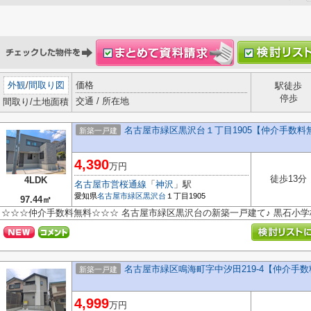
外観
/
間取り図
価格
駅徒歩
停歩
交通 / 所在地
間取り/土地面積
名古屋市緑区黒沢台１丁目1905【仲介手数料
新築一戸建
4,390
万円
徒歩13分
4LDK
名古屋市営桜通線
「
神沢
」駅
愛知県
名古屋市緑区
黒沢台
１丁目1905
97.44㎡
☆☆☆仲介手数料無料☆☆☆ 名古屋市緑区黒沢台の新築一戸建て♪ 黒石小
名古屋市緑区鳴海町字中汐田219-4【仲介手
新築一戸建
4,999
万円