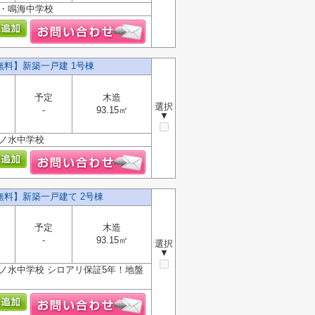
校・鳴海中学校
無料】新築一戸建 1号棟
予定
木造
選択
-
93.15㎡
▼
滝ノ水中学校
無料】新築一戸建て 2号棟
予定
木造
-
93.15㎡
選択
▼
ノ水中学校 シロアリ保証5年！地盤