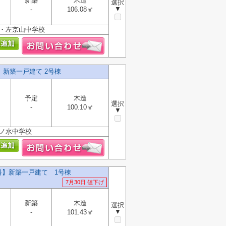
新築
木造
選択
▼
-
106.08㎡
校・左京山中学校
】新築一戸建て 2号棟
予定
木造
選択
-
100.10㎡
▼
滝ノ水中学校
無料】新築一戸建て 1号棟
7月30日 値下げ
新築
木造
選択
▼
-
101.43㎡