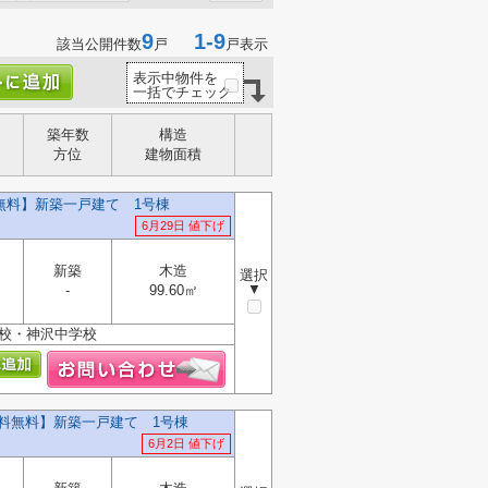
9
1-9
該当公開件数
戸
戸表示
表示中物件を
一括でチェック
築年数
構造
方位
建物面積
無料】新築一戸建て 1号棟
6月29日 値下げ
新築
木造
選択
▼
-
99.60㎡
学校・神沢中学校
数料無料】新築一戸建て 1号棟
6月2日 値下げ