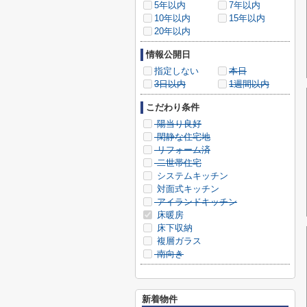
5年以内
7年以内
10年以内
15年以内
20年以内
情報公開日
指定しない
本日
3日以内
1週間以内
こだわり条件
陽当り良好
閑静な住宅地
リフォーム済
二世帯住宅
システムキッチン
対面式キッチン
アイランドキッチン
床暖房
床下収納
複層ガラス
南向き
新着物件