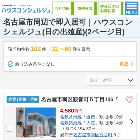
名古屋市周辺で即入居可｜ハウスコン
シェルジュ(日の出殖産)(2ページ目)
102
31～60
該当物件数
件
件を表示
変更
絞り込み条件：
なし
名古屋市南区観音町５丁目106『仲介料無料』新築戸建て 1号棟
売買 | 新築一戸建
4,580
万
円
名鉄常滑線
「
道徳
」駅 徒歩10分
名鉄築港線
「
大江
」駅 徒歩14分
- / 3LDK / 94.80㎡
愛知県
名古屋市南区
観音町
５丁目106