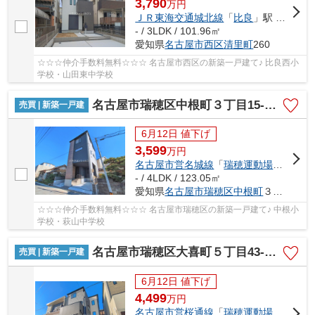
3,790
万
円
ＪＲ東海交通城北線
「
比良
」駅 徒歩12分
- / 3LDK / 101.96㎡
愛知県
名古屋市西区
清里町
260
☆☆☆仲介手数料無料☆☆☆ 名古屋市西区の新築一戸建て♪ 比良西小
学校・山田東中学校
名古屋市瑞穂区中根町３丁目15-3【仲介手数料無料】新築一戸建て
売買 | 新築一戸建
6月12日 値下げ
3,599
万
円
名古屋市営名城線
「
瑞穂運動場東
」駅 徒
- / 4LDK / 123.05㎡
愛知県
名古屋市瑞穂区
中根町
３丁目15-3
☆☆☆仲介手数料無料☆☆☆ 名古屋市瑞穂区の新築一戸建て♪ 中根小
学校・萩山中学校
名古屋市瑞穂区大喜町５丁目43-1【仲介手数料無料】新築一戸建て
売買 | 新築一戸建
6月12日 値下げ
4,499
万
円
名古屋市営桜通線
「
瑞穂運動場西
」駅 徒