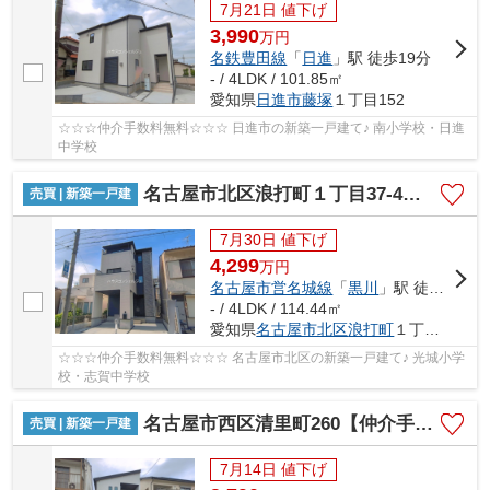
7月21日 値下げ
3,990
万
円
名鉄豊田線
「
日進
」駅 徒歩19分
- / 4LDK / 101.85㎡
愛知県
日進市
藤塚
１丁目152
☆☆☆仲介手数料無料☆☆☆ 日進市の新築一戸建て♪ 南小学校・日進
中学校
名古屋市北区浪打町１丁目37-4【仲介手数料無料】新築一戸建て
売買 | 新築一戸建
7月30日 値下げ
4,299
万
円
名古屋市営名城線
「
黒川
」駅 徒歩13分
- / 4LDK / 114.44㎡
愛知県
名古屋市北区
浪打町
１丁目37-4
☆☆☆仲介手数料無料☆☆☆ 名古屋市北区の新築一戸建て♪ 光城小学
校・志賀中学校
名古屋市西区清里町260【仲介手数料無料】新築一戸建て
売買 | 新築一戸建
7月14日 値下げ