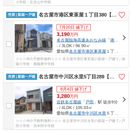
小学校・左京山中学校
名古屋市港区東茶屋１丁目380【仲介手数料無料】新築一戸建て B号棟
売買 | 新築一戸建
7月20日 値下げ
3,190
万
円
名古屋臨海高速あおなみ線
「
港北
」駅 徒
- / 3LDK / 96.90㎡
愛知県
名古屋市港区
東茶屋
１丁目380
☆☆☆仲介手数料無料☆☆☆ 名古屋市港区東茶屋の新築一戸建て♪ 南
陽小学校・南陽東中学校
名古屋市中川区水里5丁目289【仲介手数料無料】新築一戸建て 1号棟
売買 | 新築一戸建
8月4日 値下げ
3,280
万
円
近鉄名古屋線
「
戸田
」駅 徒歩9分
- / 4LDK / 105.03㎡
愛知県
名古屋市中川区
水里
５丁目289
☆☆☆仲介手数料無料☆☆☆ 名古屋市中川区水里の新築一戸建て♪ 戸
田小学校・供米田中学校