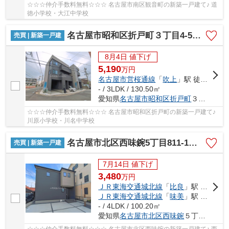
☆☆☆仲介手数料無料☆☆☆ 名古屋市南区観音町の新築一戸建て♪ 道
徳小学校・大江中学校
名古屋市昭和区折戸町３丁目4-5【仲介手数料無料】新築一戸建て 1号棟
売買 | 新築一戸建
8月4日 値下げ
5,190
万
円
名古屋市営桜通線
「
吹上
」駅 徒歩14分
- / 3LDK / 130.50㎡
愛知県
名古屋市昭和区
折戸町
３丁目4-5
☆☆☆仲介手数料無料☆☆☆ 名古屋市昭和区折戸町の新築一戸建て♪
川原小学校・川名中学校
名古屋市北区西味鋺5丁目811-1【仲介手数料無料】新築一戸建て 1号棟
売買 | 新築一戸建
7月14日 値下げ
3,480
万
円
ＪＲ東海交通城北線
「
比良
」駅 徒歩27分
ＪＲ東海交通城北線
「
味美
」駅 徒歩29分
- / 4LDK / 100.20㎡
愛知県
名古屋市北区
西味鋺
５丁目811−1
☆☆☆仲介手数料無料☆☆☆ 名古屋市北区西味鋺の新築一戸建て♪ 西