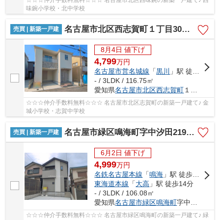
味鋺小学校・北中学校
名古屋市北区西志賀町１丁目30【仲介手数料無料】新築一戸建て 1号棟
売買 | 新築一戸建
8月4日 値下げ
4,799
万
円
名古屋市営名城線
「
黒川
」駅 徒歩14分
- / 3LDK / 116.75㎡
愛知県
名古屋市北区
西志賀町
１丁目30
☆☆☆仲介手数料無料☆☆☆ 名古屋市北区志賀町の新築一戸建て♪ 金
城小学校・志賀中学校
名古屋市緑区鳴海町字中汐田219-4【仲介手数料無料】新築一戸建て 1号棟
売買 | 新築一戸建
6月2日 値下げ
4,999
万
円
名鉄名古屋本線
「
鳴海
」駅 徒歩12分
東海道本線
「
大高
」駅 徒歩14分
- / 3LDK / 106.08㎡
愛知県
名古屋市緑区
鳴海町
字中汐田219-4
☆☆☆仲介手数料無料☆☆☆ 名古屋市緑区鳴海町の新築一戸建て♪ 緑