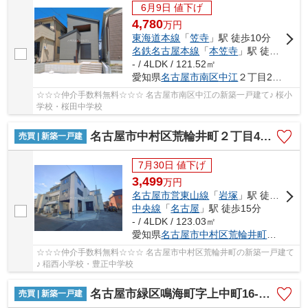
6月9日 値下げ
4,780
万
円
東海道本線
「
笠寺
」駅 徒歩10分
名鉄名古屋本線
「
本笠寺
」駅 徒歩10分
- / 4LDK / 121.52㎡
愛知県
名古屋市南区
中江
２丁目216
☆☆☆仲介手数料無料☆☆☆ 名古屋市南区中江の新築一戸建て♪ 桜小
学校・桜田中学校
名古屋市中村区荒輪井町２丁目40-1【仲介手数料無料】新築一戸建て 1号棟
売買 | 新築一戸建
7月30日 値下げ
3,499
万
円
名古屋市営東山線
「
岩塚
」駅 徒歩24分
中央線
「
名古屋
」駅 徒歩15分
- / 4LDK / 123.03㎡
愛知県
名古屋市中村区
荒輪井町
２丁目40
☆☆☆仲介手数料無料☆☆☆ 名古屋市中村区荒輪井町の新築一戸建て
♪ 稲西小学校・豊正中学校
名古屋市緑区鳴海町字上中町16-7【仲介手数料無料】新築一戸建て 1号棟
売買 | 新築一戸建