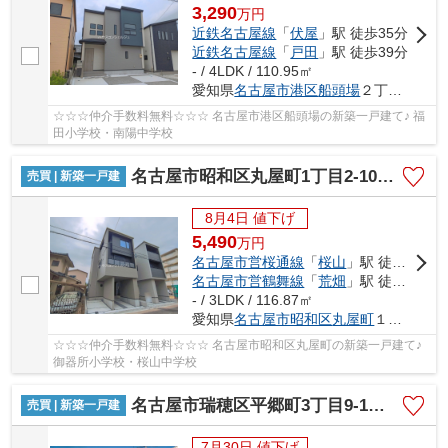
3,290
万
円
近鉄名古屋線
「
伏屋
」駅 徒歩35分
近鉄名古屋線
「
戸田
」駅 徒歩39分
- / 4LDK / 110.95㎡
愛知県
名古屋市港区
船頭場
２丁目802
☆☆☆仲介手数料無料☆☆☆ 名古屋市港区船頭場の新築一戸建て♪ 福
田小学校・南陽中学校
名古屋市昭和区丸屋町1丁目2-10【仲介手数料無料】新築一戸建て 3号棟
売買 | 新築一戸建
8月4日 値下げ
5,490
万
円
名古屋市営桜通線
「
桜山
」駅 徒歩12分
名古屋市営鶴舞線
「
荒畑
」駅 徒歩13分
- / 3LDK / 116.87㎡
愛知県
名古屋市昭和区
丸屋町
１丁目2-10
☆☆☆仲介手数料無料☆☆☆ 名古屋市昭和区丸屋町の新築一戸建て♪
御器所小学校・桜山中学校
名古屋市瑞穂区平郷町3丁目9-1【仲介手数料無料】新築一戸建て 1号棟
売買 | 新築一戸建
7月30日 値下げ