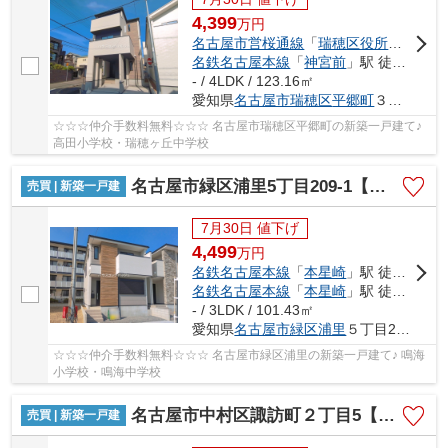
4,399
万
円
名古屋市営桜通線
「
瑞穂区役所
」駅 徒歩
名鉄名古屋本線
「
神宮前
」駅 徒歩20分
- / 4LDK / 123.16㎡
愛知県
名古屋市瑞穂区
平郷町
３丁目9-1
☆☆☆仲介手数料無料☆☆☆ 名古屋市瑞穂区平郷町の新築一戸建て♪
高田小学校・瑞穂ヶ丘中学校
名古屋市緑区浦里5丁目209-1【仲介手数料無料】新築一戸建て 1号棟
売買 | 新築一戸建
7月30日 値下げ
4,499
万
円
名鉄名古屋本線
「
本星崎
」駅 徒歩9分
名鉄名古屋本線
「
本星崎
」駅 徒歩9分
- / 3LDK / 101.43㎡
愛知県
名古屋市緑区
浦里
５丁目209-1
☆☆☆仲介手数料無料☆☆☆ 名古屋市緑区浦里の新築一戸建て♪ 鳴海
小学校・鳴海中学校
名古屋市中村区諏訪町２丁目5【仲介手数料無料】新築一戸建て 1号棟
売買 | 新築一戸建