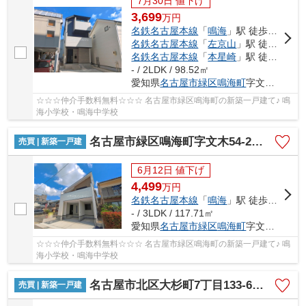
7月30日 値下げ
3,699
万
円
名鉄名古屋本線
「
鳴海
」駅 徒歩16分
名鉄名古屋本線
「
左京山
」駅 徒歩21分
名鉄名古屋本線
「
本星崎
」駅 徒歩28分
- / 2LDK / 98.52㎡
愛知県
名古屋市緑区
鳴海町
字文木56-3
☆☆☆仲介手数料無料☆☆☆ 名古屋市緑区鳴海町の新築一戸建て♪ 鳴
海小学校・鳴海中学校
名古屋市緑区鳴海町字文木54-2【仲介手数料無料】新築一戸建て 1号棟
売買 | 新築一戸建
6月12日 値下げ
4,499
万
円
名鉄名古屋本線
「
鳴海
」駅 徒歩12分
- / 3LDK / 117.71㎡
愛知県
名古屋市緑区
鳴海町
字文木54-2
☆☆☆仲介手数料無料☆☆☆ 名古屋市緑区鳴海町の新築一戸建て♪ 鳴
海小学校・鳴海中学校
名古屋市北区大杉町7丁目133-6【仲介手数料無料】新築一戸建て
売買 | 新築一戸建