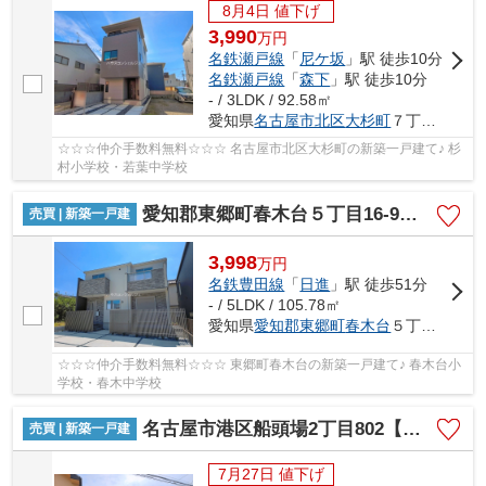
8月4日 値下げ
3,990
万
円
名鉄瀬戸線
「
尼ケ坂
」駅 徒歩10分
名鉄瀬戸線
「
森下
」駅 徒歩10分
- / 3LDK / 92.58㎡
愛知県
名古屋市北区
大杉町
７丁目133
☆☆☆仲介手数料無料☆☆☆ 名古屋市北区大杉町の新築一戸建て♪ 杉
村小学校・若葉中学校
愛知郡東郷町春木台５丁目16-9【仲介手数料無料】新築一戸建て 1号棟
売買 | 新築一戸建
3,998
万
円
名鉄豊田線
「
日進
」駅 徒歩51分
- / 5LDK / 105.78㎡
愛知県
愛知郡東郷町
春木台
５丁目16-9
☆☆☆仲介手数料無料☆☆☆ 東郷町春木台の新築一戸建て♪ 春木台小
学校・春木中学校
名古屋市港区船頭場2丁目802【仲介手数料無料】新築一戸建て
売買 | 新築一戸建
7月27日 値下げ