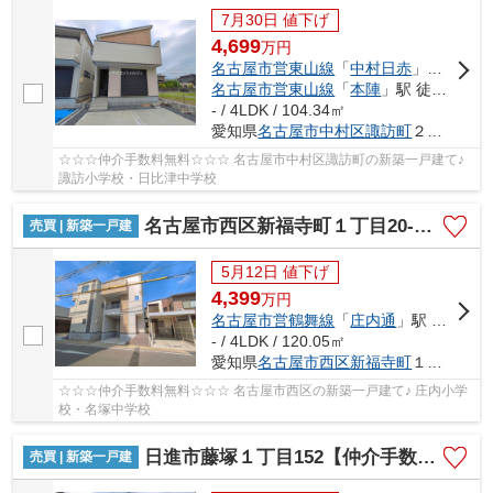
7月30日 値下げ
4,699
万
円
名古屋市営東山線
「
中村日赤
」駅 徒歩18分
名古屋市営東山線
「
本陣
」駅 徒歩18分
- / 4LDK / 104.34㎡
愛知県
名古屋市中村区
諏訪町
２丁目5
☆☆☆仲介手数料無料☆☆☆ 名古屋市中村区諏訪町の新築一戸建て♪
諏訪小学校・日比津中学校
名古屋市西区新福寺町１丁目20-3【仲介手数料無料】新築一戸建て
売買 | 新築一戸建
5月12日 値下げ
4,399
万
円
名古屋市営鶴舞線
「
庄内通
」駅 徒歩7分
- / 4LDK / 120.05㎡
愛知県
名古屋市西区
新福寺町
１丁目20-3
☆☆☆仲介手数料無料☆☆☆ 名古屋市西区の新築一戸建て♪ 庄内小学
校・名塚中学校
日進市藤塚１丁目152【仲介手数料無料】新築一戸建て
売買 | 新築一戸建