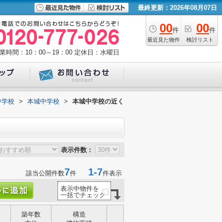
最終更新：2026年08月07日
00
00
件
件
最近見た物件
検討リスト
業時間：10：00～19：00
定休日：水曜日
中学校
>
本城中学校
>
本城中学校の近く
表示件数：
7
1-7
該当公開件数
件
件表示
表示中物件を
一括でチェック
築年数
構造