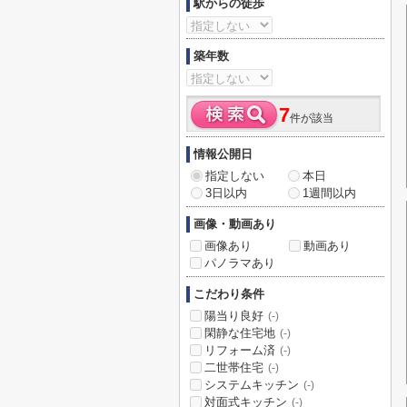
駅からの徒歩
築年数
7
件が該当
情報公開日
指定しない
本日
3日以内
1週間以内
画像・動画あり
画像あり
動画あり
パノラマあり
こだわり条件
陽当り良好
(-)
閑静な住宅地
(-)
リフォーム済
(-)
二世帯住宅
(-)
システムキッチン
(-)
対面式キッチン
(-)