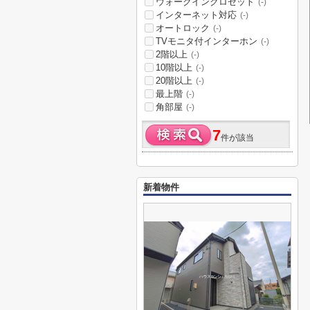
ウォークインクロゼット
(-)
インターネット対応
(-)
オートロック
(-)
TVモニタ付インターホン
(-)
2階以上
(-)
10階以上
(-)
20階以上
(-)
最上階
(-)
角部屋
(-)
7
件が該当
新着物件