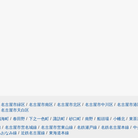
名古屋市緑区
/
名古屋市南区
/
名古屋市北区
/
名古屋市中川区
/
名古屋市港
名古屋市天白区
鳴海町
/
春田野
/
下之一色町
/
諏訪町
/
砂口町
/
南野
/
船頭場
/
小幡北
/
東茶
線
/
名古屋市営名城線
/
名古屋市営東山線
/
名鉄瀬戸線
/
名鉄名古屋本線
/
中
あおなみ線
/
近鉄名古屋線
/
東海道本線