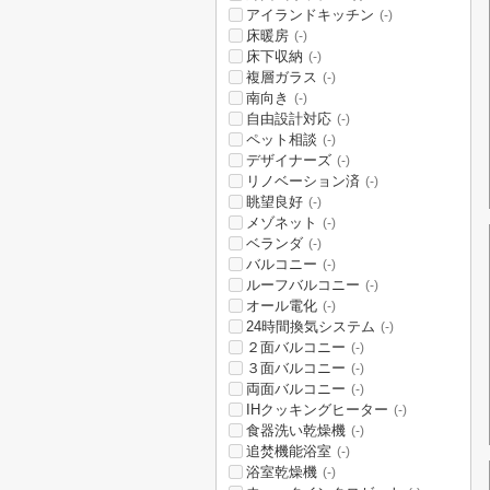
アイランドキッチン
(-)
床暖房
(-)
床下収納
(-)
複層ガラス
(-)
南向き
(-)
自由設計対応
(-)
ペット相談
(-)
デザイナーズ
(-)
リノベーション済
(-)
眺望良好
(-)
メゾネット
(-)
ベランダ
(-)
バルコニー
(-)
ルーフバルコニー
(-)
オール電化
(-)
24時間換気システム
(-)
２面バルコニー
(-)
３面バルコニー
(-)
両面バルコニー
(-)
IHクッキングヒーター
(-)
食器洗い乾燥機
(-)
追焚機能浴室
(-)
浴室乾燥機
(-)