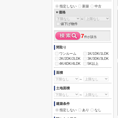
指定しない
新築
中古
▼価格
～
値下げ物件
7
件が該当
間取り
ワンルーム
1K/1DK/1LDK
2K/2DK/2LDK
3K/3DK/3LDK
4K/4DK/4LDK
5K以上
面積
～
土地面積
～
建築条件
指定しない
あり
なし