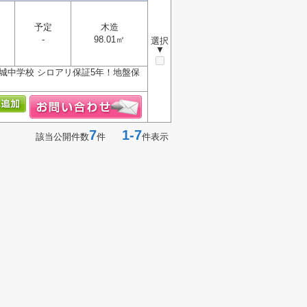
予定
木造
-
98.01㎡
選択
▼
城中学校 シロアリ保証5年！地盤保
7
1-7
該当公開件数
件
件表示