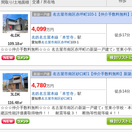
停歩
交通 / 所在地
間取り/土地面積
名古屋市南区赤坪町103-1【仲介手数料無料
新築一戸建
4,099
万円
徒歩17分
4LDK
名鉄名古屋本線
「
本笠寺
」駅
愛知県
名古屋市南区
赤坪町
103-1
109.18㎡
☆☆☆仲介手数料無料☆☆☆ 名古屋市南区赤坪町の新築一戸建て♪ 笠東小
名古屋市南区砂口町1【仲介手数料無料】新築
新築一戸建
4,780
万円
徒歩14分
名鉄名古屋本線
「
本笠寺
」駅
3LDK
愛知県
名古屋市南区
砂口町
1
116.48㎡
☆☆☆仲介手数料無料☆☆☆ 名古屋市南区の新築一戸建て♪ 笠東小学校・本
建設性能評価書取得物件！！ 耐震等級３！ 断熱等性能等級４！！