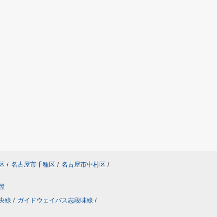
区
/
名古屋市千種区
/
名古屋市中村区
/
屋
央線
/
ガイドウェイバス志段味線
/