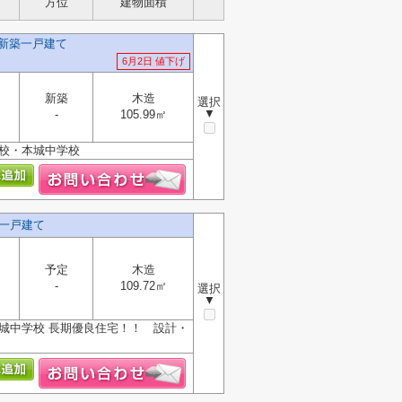
方位
建物面積
】新築一戸建て
6月2日 値下げ
新築
木造
選択
▼
-
105.99㎡
学校・本城中学校
一戸建て
予定
木造
-
109.72㎡
選択
▼
城中学校 長期優良住宅！！ 設計・