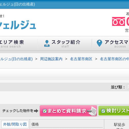
ルジュ(日の出殖産)
営
ルジュ(日の出殖産)
>
周辺施設案内
>
名古屋市南区
>
名古屋市南区の
並び順：
外観
/
間取り図
価格
駅徒歩