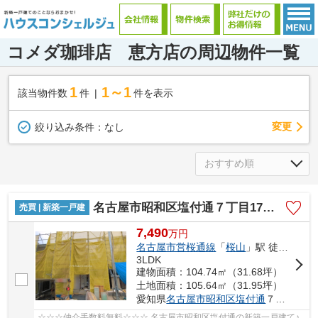
コメダ珈琲店 恵方店の周辺物件一覧
1
1～1
該当物件数
件
件を表示
変更
絞り込み条件：
なし
名古屋市昭和区塩付通７丁目17【仲介手数料無料】新築一戸建て 2号棟
売買 | 新築一戸建
7,490
万
円
名古屋市営桜通線
「
桜山
」駅 徒歩5分
3LDK
建物面積：104.74㎡（31.68坪）
土地面積：105.64㎡（31.95坪）
愛知県
名古屋市昭和区
塩付通
７丁目17
☆☆☆仲介手数料無料☆☆☆ 名古屋市昭和区塩付通の新築一戸建て♪