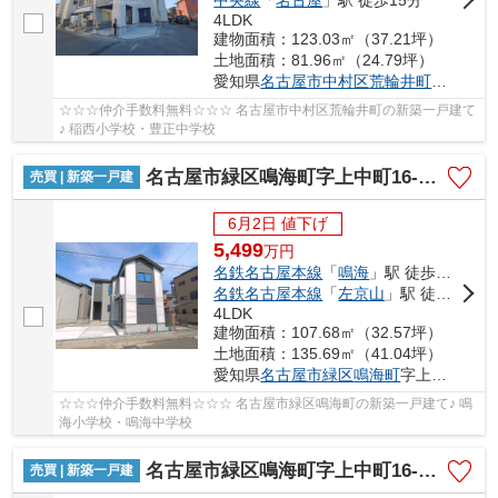
4LDK
建物面積：123.03㎡（37.21坪）
土地面積：81.96㎡（24.79坪）
愛知県
名古屋市中村区
荒輪井町
２丁目40
☆☆☆仲介手数料無料☆☆☆ 名古屋市中村区荒輪井町の新築一戸建て
♪ 稲西小学校・豊正中学校
名古屋市緑区鳴海町字上中町16-7【仲介手数料無料】新築一戸建て 1号棟
売買 | 新築一戸建
6月2日 値下げ
5,499
万
円
名鉄名古屋本線
「
鳴海
」駅 徒歩8分
名鉄名古屋本線
「
左京山
」駅 徒歩16分
4LDK
建物面積：107.68㎡（32.57坪）
土地面積：135.69㎡（41.04坪）
愛知県
名古屋市緑区
鳴海町
字上中町16-7
☆☆☆仲介手数料無料☆☆☆ 名古屋市緑区鳴海町の新築一戸建て♪ 鳴
海小学校・鳴海中学校
名古屋市緑区鳴海町字上中町16-7【仲介手数料無料】新築一戸建て 3号棟
売買 | 新築一戸建