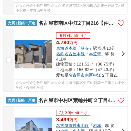
☆☆☆仲介手数料無料☆☆☆ 名古屋市緑区鳴海町の新築一戸建て♪ 緑
小学校・左京山中学校
名古屋市南区中江2丁目216【仲介手数料無料】新築一戸建て
売買 | 新築一戸建
6月9日 値下げ
4,780
万
円
東海道本線
「
笠寺
」駅 徒歩10分
名鉄名古屋本線
「
本笠寺
」駅 徒歩10分
4LDK
建物面積：121.52㎡（36.75坪）
土地面積：156.82㎡（47.43坪）
愛知県
名古屋市南区
中江
２丁目216
☆☆☆仲介手数料無料☆☆☆ 名古屋市南区中江の新築一戸建て♪ 桜小
学校・桜田中学校
名古屋市中村区荒輪井町２丁目40-1【仲介手数料無料】新築一戸建て 1号棟
売買 | 新築一戸建
7月30日 値下げ
3,499
万
円
名古屋市営東山線
「
岩塚
」駅 徒歩24分
中央線
「
名古屋
」駅 徒歩15分