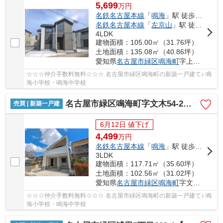
5,699
万
円
名鉄名古屋本線
「
鳴海
」駅 徒歩8分
名鉄名古屋本線
「
左京山
」駅 徒歩16分
4LDK
建物面積：105.00㎡（31.76坪）
土地面積：135.08㎡（40.86坪）
愛知県
名古屋市緑区
鳴海町
字上中町16-7
☆☆☆仲介手数料無料☆☆☆ 名古屋市緑区鳴海町の新築一戸建て♪ 鳴
海小学校・鳴海中学校
名古屋市緑区鳴海町字文木54-2【仲介手数料無料】新築一戸建て 1号棟
売買 | 新築一戸建
6月12日 値下げ
4,499
万
円
名鉄名古屋本線
「
鳴海
」駅 徒歩12分
3LDK
建物面積：117.71㎡（35.60坪）
土地面積：102.56㎡（31.02坪）
愛知県
名古屋市緑区
鳴海町
字文木54-2
☆☆☆仲介手数料無料☆☆☆ 名古屋市緑区鳴海町の新築一戸建て♪ 鳴
海小学校・鳴海中学校