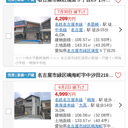
7月30日 値下げ
4,299
万
円
名鉄名古屋本線
「
本星崎
」駅 徒歩10分
中央線
「
名古屋
」駅 徒歩15分
4LDK
建物面積：105.57㎡（31.93坪）
土地面積：143.31㎡（43.35坪）
愛知県
名古屋市緑区
浦里
５丁目25
☆☆☆仲介手数料無料☆☆☆ 名古屋市緑区浦里の新築一戸建て♪ 鳴海
小学校・鳴海中学校
名古屋市緑区鳴海町字中汐田219-4【仲介手数料無料】新築一戸建て 1号棟
売買 | 新築一戸建
6月2日 値下げ
4,999
万
円
名鉄名古屋本線
「
鳴海
」駅 徒歩12分
東海道本線
「
大高
」駅 徒歩14分
3LDK
建物面積：106.08㎡（32.08坪）
土地面積：133.57㎡（40.4坪）
愛知県
名古屋市緑区
鳴海町
字中汐田219-4