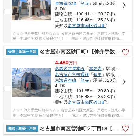
東海道本線
「
笠寺
」駅 徒歩23分
3LDK
建物面積：100.41㎡（30.37坪）
土地面積：116.48㎡（35.23坪）
愛知県
名古屋市南区
砂口町
1
☆☆☆仲介手数料無料☆☆☆ 名古屋市南区の新築一戸建て♪ 笠東小学
校・本城中学校 長期優良住宅！！ 設計・建設性能評価書取得物
件！！ 耐震等級３！ 断熱等性能等級４！！
名古屋市南区砂口町1【仲介手数料無料】新築一戸建て
売買 | 新築一戸建
4,480
万
円
名鉄名古屋本線
「
本笠寺
」駅 徒歩14分
名古屋市営桜通線
「
鶴里
」駅 徒歩18分
東海道本線
「
笠寺
」駅 徒歩23分
4LDK
建物面積：101.85㎡（30.80坪）
土地面積：116.48㎡（35.23坪）
愛知県
名古屋市南区
砂口町
1
☆☆☆仲介手数料無料☆☆☆ 名古屋市南区の新築一戸建て♪ 笠東小学
校・本城中学校 長期優良住宅！！ 設計・建設性能評価書取得物
件！！ 耐震等級３！ 断熱等性能等級４！！
名古屋市南区曽池町２丁目58【仲介手数料無料】新築一戸建て 1号棟
売買 | 新築一戸建