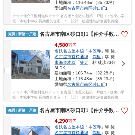
土地面積：116.48㎡（35.23坪）
愛知県
名古屋市南区
砂口町
1
☆☆☆仲介手数料無料☆☆☆ 名古屋市南区の新築一戸建て♪ 笠東小学
校・本城中学校 長期優良住宅！！ 設計・建設性能評価書取得物
件！！ 耐震等級３！ 断熱等性能等級４！！
名古屋市南区砂口町1【仲介手数料無料】新築一戸建て
売買 | 新築一戸建
4,580
万
円
名鉄名古屋本線
「
本笠寺
」駅 徒歩14分
名古屋市営桜通線
「
鶴里
」駅 徒歩18分
東海道本線
「
笠寺
」駅 徒歩23分
3LDK
建物面積：106.74㎡（32.28坪）
土地面積：116.48㎡（35.23坪）
愛知県
名古屋市南区
砂口町
1
☆☆☆仲介手数料無料☆☆☆ 名古屋市南区の新築一戸建て♪ 笠東小学
校・本城中学校 長期優良住宅！！ 設計・建設性能評価書取得物
件！！ 耐震等級３！ 断熱等性能等級４！！
名古屋市南区砂口町1【仲介手数料無料】新築一戸建て
売買 | 新築一戸建
4,290
万
円
名鉄名古屋本線
「
本笠寺
」駅 徒歩14分
名古屋市営桜通線
「
鶴里
」駅 徒歩18分