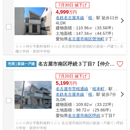
7月30日 値下げ
4,999
万
円
名鉄名古屋本線
「
桜
」駅 徒歩11分
4LDK
建物面積：110.96㎡（33.56坪）
土地面積：147.34㎡（44.57坪）
愛知県
名古屋市南区
曽池町
２丁目58
☆☆☆仲介手数料無料☆☆☆ 名古屋市南区曽池町の新築一戸建て♪ 大
磯小学校・新郊中学校
名古屋市南区呼続３丁目7【仲介手数料無料】新築一戸建て 1号棟
売買 | 新築一戸建
7月20日 値下げ
5,199
万
円
名古屋市営桜通線
「
桜本町
」駅 徒歩6分
名鉄名古屋本線
「
桜
」駅 徒歩7分
3LDK
建物面積：109.82㎡（33.22坪）
土地面積：98.72㎡（29.86坪）
愛知県
名古屋市南区
呼続
３丁目7
☆☆☆仲介手数料無料☆☆☆ 名古屋市南区呼続の新築一戸建て♪ 呼続
小学校・新郊中学校