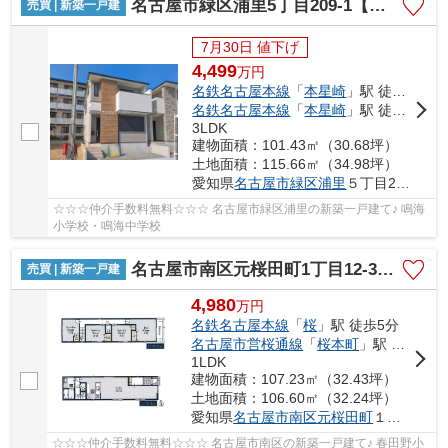
名古屋市緑区浦里5丁目209-1【仲介手数料無料】新築一戸建て 1号棟
売買 | 新築一戸建
7月30日 値下げ
4,499
万
円
名鉄名古屋本線
「
本星崎
」駅 徒歩9分
名鉄名古屋本線
「
本星崎
」駅 徒歩9分
3LDK
建物面積：101.43㎡（30.68坪）
土地面積：115.66㎡（34.98坪）
愛知県
名古屋市緑区
浦里
５丁目209-1
☆☆☆仲介手数料無料☆☆☆ 名古屋市緑区浦里の新築一戸建て♪ 鳴海
小学校・鳴海中学校
名古屋市南区元桜田町1丁目12-3【仲介手数料無料】新築一戸建て
売買 | 新築一戸建
4,980
万
円
名鉄名古屋本線
「
桜
」駅 徒歩5分
名古屋市営桜通線
「
桜本町
」駅 徒歩5分
1LDK
建物面積：107.23㎡（32.43坪）
土地面積：106.60㎡（32.24坪）
愛知県
名古屋市南区
元桜田町
１丁目12-3
☆☆☆仲介手数料無料☆☆☆ 名古屋市南区の新築一戸建て♪ 春田野小