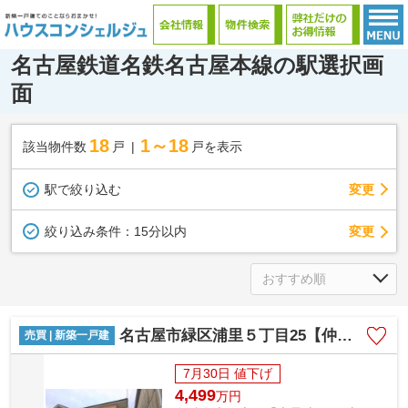
名古屋鉄道名鉄名古屋本線の駅選択画
面
18
1～18
該当物件数
戸
戸を表示
駅で絞り込む
変更
変更
絞り込み条件：
15分以内
名古屋市緑区浦里５丁目25【仲介手数料無料】新築一戸建て 1号棟
売買 | 新築一戸建
7月30日 値下げ
4,499
万
円