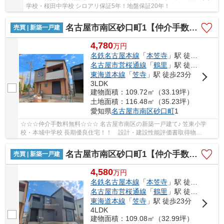
学校・桜田中学校 シロアリ保証5年！地盤保証20年！
名古屋市南区砂口町1【仲介手数料無料】新築一戸建て
売買 | 新築一戸建
4,780
万
円
名鉄名古屋本線
「
本笠寺
」駅 徒歩14分
名古屋市営桜通線
「
鶴里
」駅 徒歩18分
東海道本線
「
笠寺
」駅 徒歩23分
3LDK
建物面積：109.72㎡（33.19坪）
土地面積：116.48㎡（35.23坪）
愛知県
名古屋市南区
砂口町
1
☆☆☆仲介手数料無料☆☆☆ 名古屋市南区の新築一戸建て♪ 笠東小学
校・本城中学校 長期優良住宅！！ 設計・建設性能評価書取得物
件！！ 耐震等級３！ 断熱等性能等級４！！
名古屋市南区砂口町1【仲介手数料無料】新築一戸建て
売買 | 新築一戸建
4,580
万
円
名鉄名古屋本線
「
本笠寺
」駅 徒歩14分
名古屋市営桜通線
「
鶴里
」駅 徒歩18分
東海道本線
「
笠寺
」駅 徒歩23分
4LDK
建物面積：109.08㎡（32.99坪）