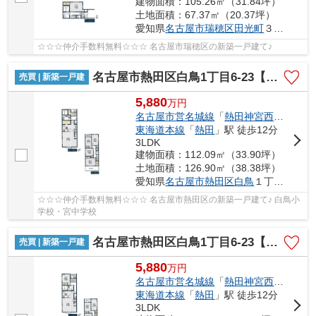
建物面積：105.26㎡（31.84坪）
土地面積：67.37㎡（20.37坪）
愛知県
名古屋市瑞穂区
田光町
３丁目26−1
☆☆☆仲介手数料無料☆☆☆ 名古屋市瑞穂区の新築一戸建て♪
名古屋市熱田区白鳥1丁目6-23【仲介手数料無料】新築一戸建て 1号棟
売買 | 新築一戸建
5,880
万
円
名古屋市営名城線
「
熱田神宮西
」駅 徒歩
東海道本線
「
熱田
」駅 徒歩12分
3LDK
建物面積：112.09㎡（33.90坪）
土地面積：126.90㎡（38.38坪）
愛知県
名古屋市熱田区
白鳥
１丁目6-23
☆☆☆仲介手数料無料☆☆☆ 名古屋市熱田区の新築一戸建て♪ 白鳥小
学校・宮中学校
名古屋市熱田区白鳥1丁目6-23【仲介手数料無料】新築一戸建て 2号棟
売買 | 新築一戸建
5,880
万
円
名古屋市営名城線
「
熱田神宮西
」駅 徒歩
東海道本線
「
熱田
」駅 徒歩12分
3LDK