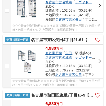
名古屋市営名城線
「
ナゴヤドーム前矢田
2LDK
建物面積：102.05㎡（30.86坪）
土地面積：106.78㎡（32.3坪）
愛知県
名古屋市東区
矢田
４丁目21-61
☆☆☆仲介手数料無料☆☆☆ 名古屋市東区の新築一戸建て♪ 矢田小学
校・矢田中学校 シロアリ保証5年！地盤保証20年！
名古屋市東区矢田4丁目21-61【仲介手数料無料】新築一戸建て 2号棟
売買 | 新築一戸建
4,980
万
円
名鉄瀬戸線
「
矢田
」駅 徒歩5分
名古屋市営名城線
「
ナゴヤドーム前矢田
2LDK
建物面積：110.15㎡（33.32坪）
土地面積：76.77㎡（23.22坪）
愛知県
名古屋市東区
矢田
４丁目21-61
☆☆☆仲介手数料無料☆☆☆ 名古屋市東区の新築一戸建て♪ 矢田小学
校・矢田中学校 シロアリ保証5年！地盤保証20年！
名古屋市熱田区旗屋2丁目16-9【仲介手数料無料】新築一戸建て 1号棟
売買 | 新築一戸建
6,880
万
円