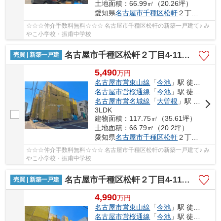
土地面積：66.99㎡（20.26坪）
愛知県
名古屋市千種区
松軒
２丁目4-11
☆☆☆仲介手数料無料☆☆☆ 名古屋市千種区松軒の新築一戸建て♪ み
やこ小学校・振甫中学校
名古屋市千種区松軒２丁目4-11【仲介手数料無料】新築一戸建て 2号棟
売買 | 新築一戸建
5,490
万
円
名古屋市営東山線
「
今池
」駅 徒歩17分
名古屋市営桜通線
「
今池
」駅 徒歩17分
名古屋市営名城線
「
大曽根
」駅 徒歩20分
3LDK
建物面積：117.75㎡（35.61坪）
土地面積：66.79㎡（20.2坪）
愛知県
名古屋市千種区
松軒
２丁目4-11
☆☆☆仲介手数料無料☆☆☆ 名古屋市千種区松軒の新築一戸建て♪ み
やこ小学校・振甫中学校
名古屋市千種区松軒２丁目4-11【仲介手数料無料】新築一戸建て 3号棟
売買 | 新築一戸建
4,990
万
円
名古屋市営東山線
「
今池
」駅 徒歩17分
名古屋市営桜通線
「
今池
」駅 徒歩17分