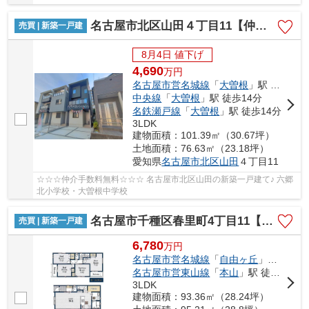
名古屋市北区山田４丁目11【仲介手数料無料】新築一戸建て 3号棟
売買 | 新築一戸建
8月4日 値下げ
4,690
万
円
名古屋市営名城線
「
大曽根
」駅 徒歩14分
中央線
「
大曽根
」駅 徒歩14分
名鉄瀬戸線
「
大曽根
」駅 徒歩14分
3LDK
建物面積：101.39㎡（30.67坪）
土地面積：76.63㎡（23.18坪）
愛知県
名古屋市北区
山田
４丁目11
☆☆☆仲介手数料無料☆☆☆ 名古屋市北区山田の新築一戸建て♪ 六郷
北小学校・大曽根中学校
名古屋市千種区春里町4丁目11【仲介手数料無料】新築一戸建て 1号棟
売買 | 新築一戸建
6,780
万
円
名古屋市営名城線
「
自由ヶ丘
」駅 徒歩9分
名古屋市営東山線
「
本山
」駅 徒歩10分
3LDK
建物面積：93.36㎡（28.24坪）