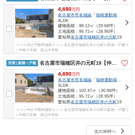
4,690
万
円
名古屋市営名城線
「
瑞穂運動場東
」駅 徒
4LDK
建物面積：98.12㎡（29.68坪）
土地面積：95.72㎡（28.95坪）
愛知県
名古屋市瑞穂区
井の元町
19
☆☆☆仲介手数料無料☆☆☆ 名古屋市瑞穂区井の元町の新築一戸建て
♪ 中根小学校・萩山中学校
名古屋市瑞穂区井の元町19【仲介手数料無料】新築一戸建て 2号棟
売買 | 新築一戸建
4,690
万
円
名古屋市営名城線
「
瑞穂運動場東
」駅 徒
3LDK
建物面積：102.47㎡（30.99坪）
土地面積：95.72㎡（28.95坪）
愛知県
名古屋市瑞穂区
井の元町
19
☆☆☆仲介手数料無料☆☆☆ 名古屋市瑞穂区井の元町の新築一戸建て
♪ 中根小学校・萩山中学校
次の30件へ