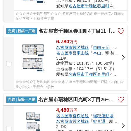
土地面積：95.21㎡（28.8坪）
愛知県
名古屋市千種区
春里町
４丁目11
☆☆☆仲介手数料無料☆☆☆ 名古屋市千種区の新築一戸建て♪ 自由ヶ
丘小学校・千種台中学校
名古屋市千種区春里町4丁目11【仲介手数料無料】新築一戸建て 2号棟
売買 | 新築一戸建
6,780
万
円
名古屋市営名城線
「
自由ヶ丘
」駅 徒歩9分
名古屋市営東山線
「
本山
」駅 徒歩10分
3LDK
建物面積：101.43㎡（30.68坪）
土地面積：104.17㎡（31.51坪）
愛知県
名古屋市千種区
春里町
４丁目11
☆☆☆仲介手数料無料☆☆☆ 名古屋市千種区の新築一戸建て♪ 自由ヶ
丘小学校・千種台中学校
名古屋市瑞穂区田光町3丁目26−1【仲介手数料無料】新築一戸建て
売買 | 新築一戸建
4,480
万
円
名古屋市営桜通線
「
瑞穂運動場西
」駅 
名古屋市営名城線
「
妙音通
」駅 徒歩13分
2LDK