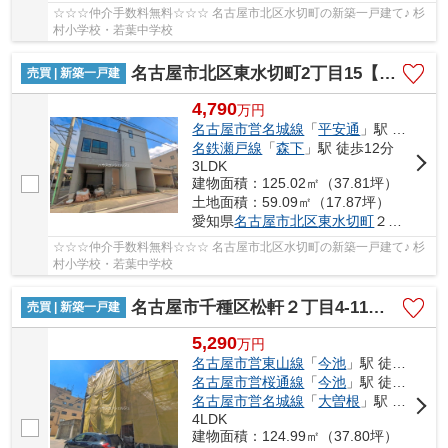
☆☆☆仲介手数料無料☆☆☆ 名古屋市北区水切町の新築一戸建て♪ 杉
村小学校・若葉中学校
名古屋市北区東水切町2丁目15【仲介手数料無料】新築一戸建て 2号棟
売買 | 新築一戸建
4,790
万
円
名古屋市営名城線
「
平安通
」駅 徒歩10分
名鉄瀬戸線
「
森下
」駅 徒歩12分
3LDK
建物面積：125.02㎡（37.81坪）
土地面積：59.09㎡（17.87坪）
愛知県
名古屋市北区
東水切町
２丁目15
☆☆☆仲介手数料無料☆☆☆ 名古屋市北区水切町の新築一戸建て♪ 杉
村小学校・若葉中学校
名古屋市千種区松軒２丁目4-11【仲介手数料無料】新築一戸建て 1号棟
売買 | 新築一戸建
5,290
万
円
名古屋市営東山線
「
今池
」駅 徒歩17分
名古屋市営桜通線
「
今池
」駅 徒歩17分
名古屋市営名城線
「
大曽根
」駅 徒歩20分
4LDK
建物面積：124.99㎡（37.80坪）