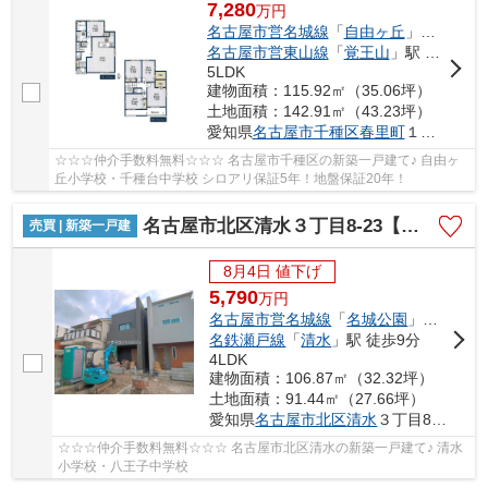
7,280
万
円
名古屋市営名城線
「
自由ヶ丘
」駅 徒歩11分
名古屋市営東山線
「
覚王山
」駅 徒歩17分
5LDK
建物面積：115.92㎡（35.06坪）
土地面積：142.91㎡（43.23坪）
愛知県
名古屋市千種区
春里町
１丁目1-33
☆☆☆仲介手数料無料☆☆☆ 名古屋市千種区の新築一戸建て♪ 自由ヶ
丘小学校・千種台中学校 シロアリ保証5年！地盤保証20年！
名古屋市北区清水３丁目8-23【仲介手数料無料】新築一戸建て 1号棟
売買 | 新築一戸建
8月4日 値下げ
5,790
万
円
名古屋市営名城線
「
名城公園
」駅 徒歩8分
名鉄瀬戸線
「
清水
」駅 徒歩9分
4LDK
建物面積：106.87㎡（32.32坪）
土地面積：91.44㎡（27.66坪）
愛知県
名古屋市北区
清水
３丁目8-23
☆☆☆仲介手数料無料☆☆☆ 名古屋市北区清水の新築一戸建て♪ 清水
小学校・八王子中学校