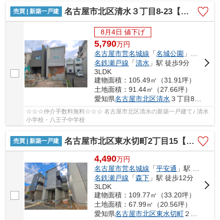
名古屋市北区清水３丁目8-23【仲介手数料無料】新築一戸建て 2号棟
売買 | 新築一戸建
8月4日 値下げ
5,790
万
円
名古屋市営名城線
「
名城公園
」駅 徒歩8分
名鉄瀬戸線
「
清水
」駅 徒歩9分
3LDK
建物面積：105.49㎡（31.91坪）
土地面積：91.44㎡（27.66坪）
愛知県
名古屋市北区
清水
３丁目8-23
☆☆☆仲介手数料無料☆☆☆ 名古屋市北区清水の新築一戸建て♪ 清水
小学校・八王子中学校
名古屋市北区東水切町2丁目15【仲介手数料無料】新築一戸建て 1号棟
売買 | 新築一戸建
4,490
万
円
名古屋市営名城線
「
平安通
」駅 徒歩10分
名鉄瀬戸線
「
森下
」駅 徒歩12分
3LDK
建物面積：109.77㎡（33.20坪）
土地面積：67.99㎡（20.56坪）
愛知県
名古屋市北区
東水切町
２丁目15