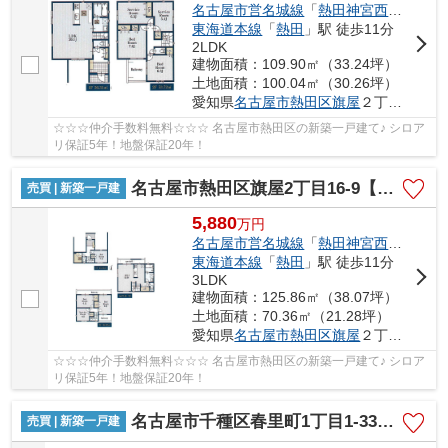
名古屋市営名城線
「
熱田神宮西
」駅 徒歩
東海道本線
「
熱田
」駅 徒歩11分
2LDK
建物面積：109.90㎡（33.24坪）
土地面積：100.04㎡（30.26坪）
愛知県
名古屋市熱田区
旗屋
２丁目16-9
☆☆☆仲介手数料無料☆☆☆ 名古屋市熱田区の新築一戸建て♪ シロア
リ保証5年！地盤保証20年！
名古屋市熱田区旗屋2丁目16-9【仲介手数料無料】新築一戸建て 4号棟
売買 | 新築一戸建
5,880
万
円
名古屋市営名城線
「
熱田神宮西
」駅 徒歩
東海道本線
「
熱田
」駅 徒歩11分
3LDK
建物面積：125.86㎡（38.07坪）
土地面積：70.36㎡（21.28坪）
愛知県
名古屋市熱田区
旗屋
２丁目16-9
☆☆☆仲介手数料無料☆☆☆ 名古屋市熱田区の新築一戸建て♪ シロア
リ保証5年！地盤保証20年！
名古屋市千種区春里町1丁目1-33【仲介手数料無料】新築一戸建て
売買 | 新築一戸建