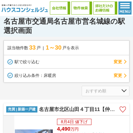
名古屋市交通局名古屋市営名城線の駅
選択画面
33
1～30
該当物件数
戸
戸を表示
駅で絞り込む
変更
変更
絞り込み条件：
床暖房
名古屋市北区山田４丁目11【仲介手数料無料】新築一戸建て 1号棟
売買 | 新築一戸建
8月4日 値下げ
4,490
万
円