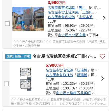
3,980
万
円
名古屋市営名城線
「
黒川
」駅 徒歩23分
名古屋市営上飯田線
「
上飯田
」駅 徒歩23分
名古屋市営名城線
「
志賀本通
」駅 徒歩24分
3LDK
建物面積：95.93㎡（29.01坪）
土地面積：75.06㎡（22.7坪）
愛知県
名古屋市北区
安井
１丁目4-25
☆☆☆仲介手数料無料☆☆☆ 名古屋市北区安井の新築一戸建て♪ 城北
小学校・北陵中学校
名古屋市瑞穂区釜塚町2丁目47−1【仲介手数料無料】新築一戸建て
売買 | 新築一戸建
5,980
万
円
名古屋市営名城線
「
新瑞橋
」駅 徒歩9分
名古屋市営桜通線
「
新瑞橋
」駅 徒歩9分
4LDK
建物面積：101.33㎡（30.65坪）
土地面積：133.43㎡（40.36坪）
愛知県
名古屋市瑞穂区
釜塚町
２丁目47-1
☆☆☆仲介手数料無料☆☆☆ 名古屋市瑞穂区の新築一戸建て♪ 弥富小学
校・萩山中学校 地盤保証20年！！ シロアリ保証5年！！ハンドシャワ
ー付き洗面台！