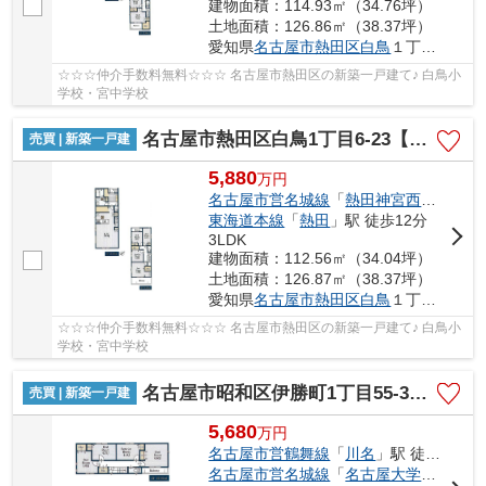
建物面積：114.93㎡（34.76坪）
土地面積：126.86㎡（38.37坪）
愛知県
名古屋市熱田区
白鳥
１丁目6-23
☆☆☆仲介手数料無料☆☆☆ 名古屋市熱田区の新築一戸建て♪ 白鳥小
学校・宮中学校
名古屋市熱田区白鳥1丁目6-23【仲介手数料無料】新築一戸建て 3号棟
売買 | 新築一戸建
5,880
万
円
名古屋市営名城線
「
熱田神宮西
」駅 徒歩
東海道本線
「
熱田
」駅 徒歩12分
3LDK
建物面積：112.56㎡（34.04坪）
土地面積：126.87㎡（38.37坪）
愛知県
名古屋市熱田区
白鳥
１丁目6-23
☆☆☆仲介手数料無料☆☆☆ 名古屋市熱田区の新築一戸建て♪ 白鳥小
学校・宮中学校
名古屋市昭和区伊勝町1丁目55-3【仲介手数料無料】新築一戸建て
売買 | 新築一戸建
5,680
万
円
名古屋市営鶴舞線
「
川名
」駅 徒歩13分
名古屋市営名城線
「
名古屋大学
」駅 徒歩