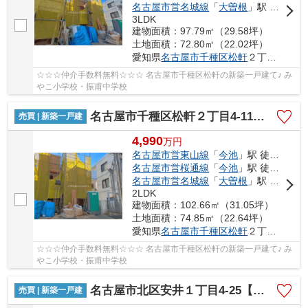
名古屋市営名城線
「
大曽根
」駅 徒歩20分
3LDK
建物面積：97.79㎡（29.58坪）
土地面積：72.80㎡（22.02坪）
愛知県
名古屋市千種区
松軒
２丁目4-11
☆☆☆仲介手数料無料☆☆☆ 名古屋市千種区松軒の新築一戸建て♪ み
やこ小学校・振甫中学校
名古屋市千種区松軒２丁目4-11【仲介手数料無料】新築一戸建て 4号棟
売買 | 新築一戸建
4,990
万
円
名古屋市営東山線
「
今池
」駅 徒歩17分
名古屋市営桜通線
「
今池
」駅 徒歩17分
名古屋市営名城線
「
大曽根
」駅 徒歩20分
2LDK
建物面積：102.66㎡（31.05坪）
土地面積：74.85㎡（22.64坪）
愛知県
名古屋市千種区
松軒
２丁目4-11
☆☆☆仲介手数料無料☆☆☆ 名古屋市千種区松軒の新築一戸建て♪ み
やこ小学校・振甫中学校
名古屋市北区安井１丁目4-25【仲介手数料無料】新築一戸建て 1号棟
売買 | 新築一戸建