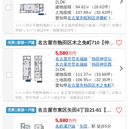
2LDK
建物面積：94.62㎡（28.62坪）
土地面積：107.89㎡（32.63坪）
愛知県
名古屋市昭和区
伊勝町
１丁目55-1
☆☆☆仲介手数料無料☆☆☆ 名古屋市昭和区の新築一戸建て♪ 伊勝小
学校 シロアリ保証5年！地盤保証20年！
名古屋市熱田区木之免町710【仲介手数料無料】新築一戸建て
売買 | 新築一戸建
5,580
万
円
名古屋市営名城線
「
熱田神宮伝馬町
」駅
名古屋市営名城線
「
熱田神宮西
」駅 徒歩
2LDK
建物面積：111.37㎡（33.68坪）
土地面積：106.95㎡（32.35坪）
愛知県
名古屋市熱田区
木之免町
710
☆☆☆仲介手数料無料☆☆☆ 名古屋市熱田区の新築一戸建て♪ 白鳥小
学校・宮中学校 シロアリ保証5年！地盤保証20年！
名古屋市東区矢田4丁目21-61【仲介手数料無料】新築一戸建て 1号棟
売買 | 新築一戸建
5,680
万
円
名鉄瀬戸線
「
矢田
」駅 徒歩5分