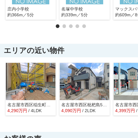
庄内小学校
名塚中学校
約366m／5分
約339m／5分
約609m／
エリアの近い物件
名古屋市西区稲生町４丁目47-2【仲介手数料無料】新築一戸建て 1号棟
名古屋市西区枇杷島5丁目12-7【仲介手数料無料】新築一戸建て B号棟
4,290
万
円
/ 4LDK
4,090
万
円
/ 2LDK
4,399
万
円