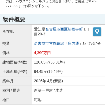
方は、ハウスコンシェルジュにお任せ下さい。ご要望は0120-
777-026までお聞かせ下さい。
物件概要
愛知県
名古屋市西区
新福寺町
１丁
所在地
目20-3
交通
名古屋市営鶴舞線
「
庄内通
」駅 徒歩7分
価格
4,399万円
建物面積(坪数)
120.05㎡(36.31坪)
土地面積(坪数)
64.45㎡(19.49坪)
築年月
2026年 4月(新築)
種別 / 構造
新築一戸建 / 木造
地目
宅地