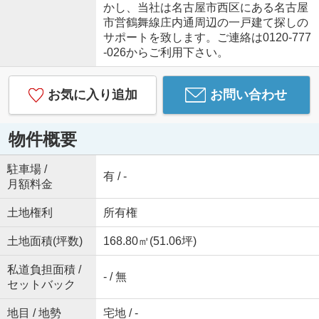
かし、当社は名古屋市西区にある名古屋
市営鶴舞線庄内通周辺の一戸建て探しの
サポートを致します。ご連絡は0120-777
-026からご利用下さい。
お気に入り追加
お問い合わせ
物件概要
駐車場 /
有 / -
月額料金
土地権利
所有権
土地面積(坪数)
168.80㎡(51.06坪)
私道負担面積 /
- / 無
セットバック
地目 / 地勢
宅地 / -