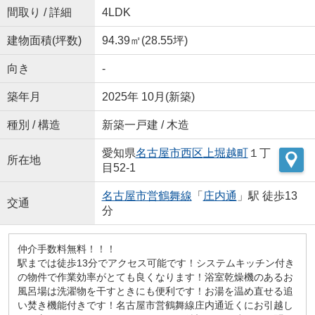
間取り / 詳細
4LDK
建物面積(坪数)
94.39㎡(28.55坪)
向き
-
築年月
2025年 10月(新築)
種別 / 構造
新築一戸建 / 木造
愛知県
名古屋市西区
上堀越町
１丁
所在地
目52-1
名古屋市営鶴舞線
「
庄内通
」駅 徒歩13
交通
分
仲介手数料無料！！！
駅までは徒歩13分でアクセス可能です！システムキッチン付き
の物件で作業効率がとても良くなります！浴室乾燥機のあるお
風呂場は洗濯物を干すときにも便利です！お湯を温め直せる追
い焚き機能付きです！名古屋市営鶴舞線庄内通近くにお引越し